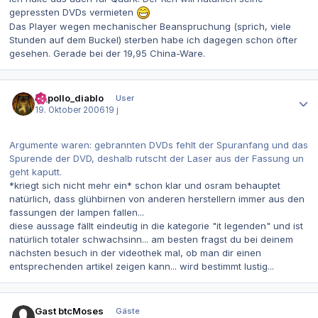
gepressten DVDs vermieten
Das Player wegen mechanischer Beanspruchung (sprich, viele
Stunden auf dem Buckel) sterben habe ich dagegen schon öfter
gesehen. Gerade bei der 19,95 China-Ware.
Autor-Statistiken
el_pollo_diablo
User
19. Oktober 2006
19 j
Argumente waren: gebrannten DVDs fehlt der Spuranfang und das
Spurende der DVD, deshalb rutscht der Laser aus der Fassung un
geht kaputt.
*kriegt sich nicht mehr ein* schon klar und osram behauptet
natürlich, dass glühbirnen von anderen herstellern immer aus den
fassungen der lampen fallen...
diese aussage fällt eindeutig in die kategorie "it legenden" und ist
natürlich totaler schwachsinn... am besten fragst du bei deinem
nächsten besuch in der videothek mal, ob man dir einen
entsprechenden artikel zeigen kann... wird bestimmt lustig...
Gast btcMoses
Gäste