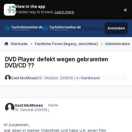
Zum Inhalt springen
View in the app
×
A better way to browse.
Learn more
.
Di
Fachinformatiker.de
Anmelden
Startseite
Fachliche Foren (legacy, unsichtbar)
Administration
DVD Player defekt wegen gebrannten
DVD/CD ??
Gast btcMoses
19. Oktober 2006
19 j
in
Hardware
Gast btcMoses
Gäste
19. Oktober 2006
19 j
Hi zusammen,
war eben in meiner Videothek und habe u.A. einen Film