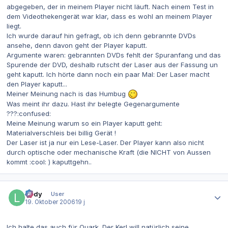
abgegeben, der in meinem Player nicht läuft. Nach einem Test in
dem Videothekengerät war klar, dass es wohl an meinem Player
liegt.
Ich wurde darauf hin gefragt, ob ich denn gebrannte DVDs
ansehe, denn davon geht der Player kaputt.
Argumente waren: gebrannten DVDs fehlt der Spuranfang und das
Spurende der DVD, deshalb rutscht der Laser aus der Fassung un
geht kaputt. Ich hörte dann noch ein paar Mal: Der Laser macht
den Player kaputt...
Meiner Meinung nach is das Humbug
Was meint ihr dazu. Hast ihr belegte Gegenargumente
???:confused:
Meine Meinung warum so ein Player kaputt geht:
Materialverschleis bei billig Gerät !
Der Laser ist ja nur ein Lese-Laser. Der Player kann also nicht
durch optische oder mechanische Kraft (die NICHT von Aussen
kommt :cool: ) kaputtgehn..
Autor-Statistiken
lordy
User
19. Oktober 2006
19 j
Ich halte das auch für Quark. Der Kerl will natürlich seine