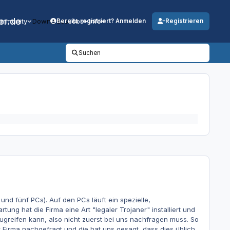
er.de
mmunity
Downloads
Jobs
Info
Bereits registriert? Anmelden
Registrieren
Suchen
 und fünf PCs). Auf den PCs läuft ein spezielle,
ng hat die Firma eine Art "legaler Trojaner" installiert und
zugreifen kann, also nicht zuerst bei uns nachfragen muss. So
r Firma nachgefragt und die hat uns gesagt, dass dies üblich