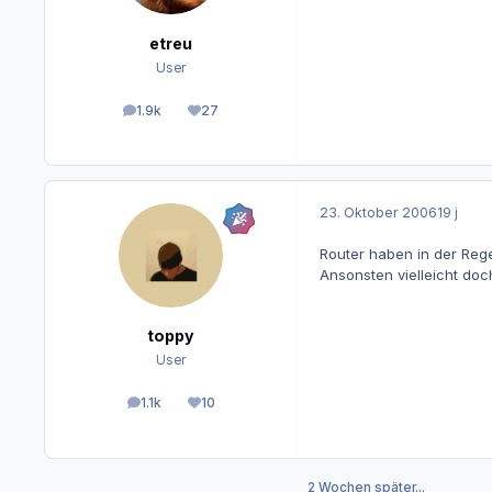
etreu
User
1.9k
27
Beiträge
Reputation
23. Oktober 2006
19 j
Router haben in der Rege
Ansonsten vielleicht doch
toppy
User
1.1k
10
Beiträge
Reputation
2 Wochen später...