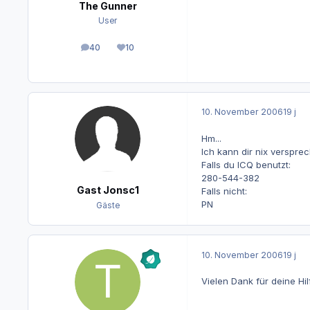
The Gunner
User
40
10
Beiträge
Reputation
10. November 2006
19 j
Hm...
Ich kann dir nix versprec
Falls du ICQ benutzt:
280-544-382
Gast Jonsc1
Falls nicht:
PN
Gäste
10. November 2006
19 j
Vielen Dank für deine Hi