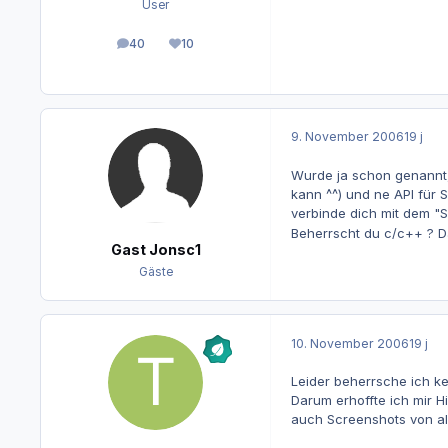
User
40
10
Beiträge
Reputation
9. November 2006
19 j
Wurde ja schon genannt,
kann ^^) und ne API für 
verbinde dich mit dem "
Beherrscht du c/c++ ? Dan
Gast Jonsc1
Gäste
10. November 2006
19 j
Leider beherrsche ich k
Darum erhoffte ich mir H
auch Screenshots von all