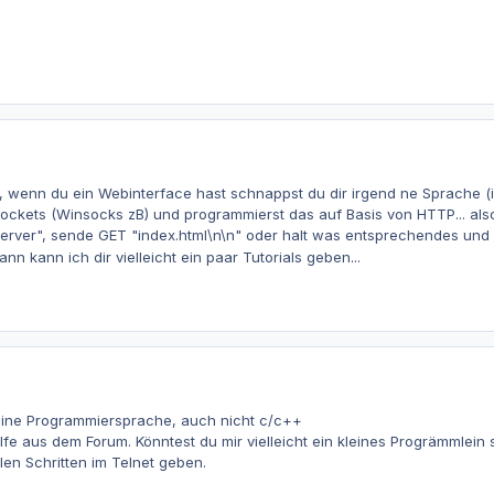
 wenn du ein Webinterface hast schnappst du dir irgend ne Sprache (
Sockets (Winsocks zB) und programmierst das auf Basis von HTTP... al
Server", sende GET "index.html\n\n" oder halt was entsprechendes un
n kann ich dir vielleicht ein paar Tutorials geben...
eine Programmiersprache, auch nicht c/c++
ilfe aus dem Forum. Könntest du mir vielleicht ein kleines Progrämmlein
en Schritten im Telnet geben.