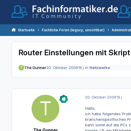
Zum Inhalt springen
Startseite
Fachliche Foren (legacy, unsichtbar)
Administra
Router Einstellungen mit Skrip
The Gunner
20. Oktober 2006
19 j
in
Netzwerke
20. Oktober 2006
19 j
Hallo,
ich habe folgendes Proble
branchenspezifisches Pro
kann somit auf die PCs z
The Gunner
könnte z.B. ein Mitarbei