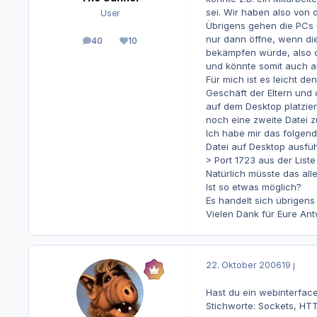
sei. Wir haben also von d
User
Übrigens gehen die PCs ü
nur dann öffne, wenn di
40
10
Beiträge
Reputation
bekämpfen würde, also di
und könnte somit auch al
Für mich ist es leicht d
Geschäft der Eltern und 
auf dem Desktop platzie
noch eine zweite Datei z
Ich habe mir das folgen
Datei auf Desktop ausfüh
> Port 1723 aus der List
Natürlich müsste das all
Ist so etwas möglich?
Es handelt sich übrigen
Vielen Dank für Eure Ant
22. Oktober 2006
19 j
Hast du ein webinterfac
Stichworte: Sockets, HT