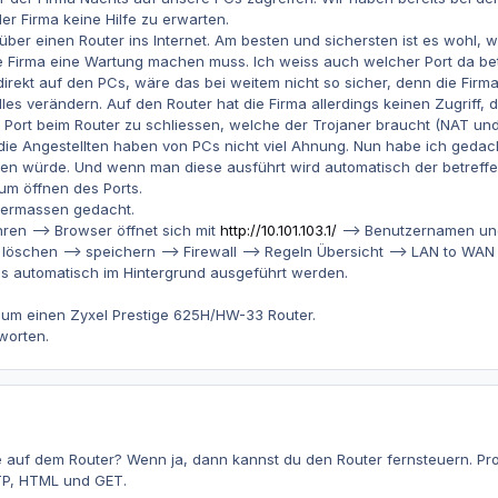
er Firma keine Hilfe zu erwarten.
ber einen Router ins Internet. Am besten und sichersten ist es wohl, w
e Firma eine Wartung machen muss. Ich weiss auch welcher Port da betr
rekt auf den PCs, wäre das bei weitem nicht so sicher, denn die Firma 
les verändern. Auf den Router hat die Firma allerdings keinen Zugriff, 
en Port beim Router zu schliessen, welche der Trojaner braucht (NAT und
die Angestellten haben von PCs nicht viel Ahnung. Nun habe ich gedach
ren würde. Und wenn man diese ausführt wird automatisch der betreffe
um öffnen des Ports.
dermassen gedacht.
ren --> Browser öffnet sich mit
http://10.101.103.1/
--> Benutzernamen und
e löschen --> speichern --> Firewall --> Regeln Übersicht --> LAN to WA
es automatisch im Hintergrund ausgeführt werden.
s um einen Zyxel Prestige 625H/HW-33 Router.
worten.
e auf dem Router? Wenn ja, dann kannst du den Router fernsteuern. P
TP, HTML und GET.