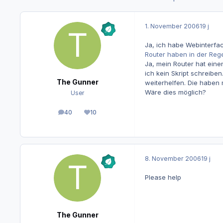
1. November 2006
19 j
Ja, ich habe Webinterfac
Router haben in der Rege
Ja, mein Router hat eine
ich kein Skript schreiben
The Gunner
weiterhelfen. Die haben m
Wäre dies möglich?
User
40
10
Beiträge
Reputation
8. November 2006
19 j
Please help
The Gunner