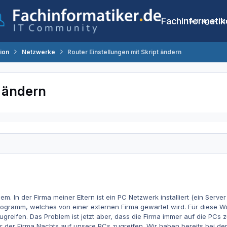
Fachinformatik
Beiträge
Co
tion
Netzwerke
Router Einstellungen mit Skript ändern
t ändern
m. In der Firma meiner Eltern ist ein PC Netzwerk installiert (ein Server
gramm, welches von einer externen Firma gewartet wird. Für diese Wartu
ugreifen. Das Problem ist jetzt aber, dass die Firma immer auf die PCs 
ter der Firma Nachts auf unsere PCs zugreifen. Wir haben bereits bei de