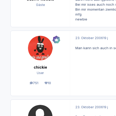
Bei mir isses auch noch 
Gäste
Bin mir momentan ziemlich
mfg
newbie
23. Oktober 2006
19 j
Man kann sich auch in s
chickie
User
751
10
Beiträge
Reputation
23. Oktober 2006
19 j