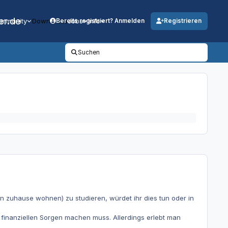
er.de
mmunity
Downloads
Jobs
Info
Bereits registriert? Anmelden
Registrieren
Suchen
in zuhause wohnen) zu studieren, würdet ihr dies tun oder in
e finanziellen Sorgen machen muss. Allerdings erlebt man