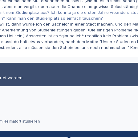
erst einmal nach Muttersöhnchen aussieht. (wie du es ja selbst schon 
, aber man vergibt eben auch die Chance eine gewisse Selbstständigk
mit nem Studienplatz aus? Ich könnte ja die ersten Jahre woanders studi
h? Kann man den Studienplatz so einfach tauschen?
llst, dann würde ich den Bachelor in einer Stadt machen, und den Mast
r Anerkennung von Studienleistungen geben. (Die einzigen Probleme h
n Uni sein.) Ansonsten ist es *glaube ich* rechtlich kein Problem zwi
ist, musst du halt etwas verhandeln, nach dem Motto: "Unsere Studente
standen, also müssen sie den Schein bei uns noch nachmachen." Könntes
rtet werden.
im Heimatort studieren