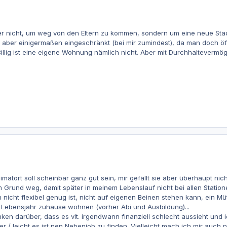
r nicht, um weg von den Eltern zu kommen, sondern um eine neue Stadt
 aber einigermaßen eingeschränkt (bei mir zumindest), da man doch öf
 Billig ist eine eigene Wohnung nämlich nicht. Aber mit Durchhalteverm
matort soll scheinbar ganz gut sein, mir gefällt sie aber überhaupt nich
Grund weg, damit später in meinem Lebenslauf nicht bei allen Statione
n nicht flexibel genug ist, nicht auf eigenen Beinen stehen kann, ein M
 Lebensjahr zuhause wohnen (vorher Abi und Ausbildung)...
en darüber, dass es vlt. irgendwann finanziell schlecht aussieht und 
r / leicht es ist nen Nebenjob zu finden. Vielleicht mach ich mir auch 