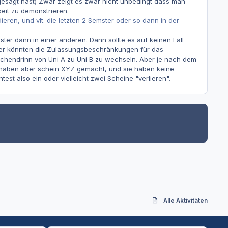
gesagt hast) Zwar zeigt es zwar nicht unbedingt dass man
eit zu demonstrieren.
eren, und vlt. die letzten 2 Semster oder so dann in der
er dann in einer anderen. Dann sollte es auf keinen Fall
ier könnten die Zulassungsbeschränkungen für das
schendrinn von Uni A zu Uni B zu wechseln. Aber je nach dem
n haben aber schein XYZ gemacht, und sie haben keine
t also ein oder vielleicht zwei Scheine "verlieren".
Alle Aktivitäten