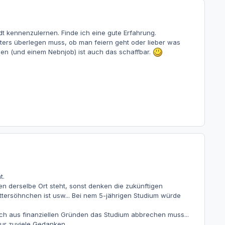
 kennenzulernen. Finde ich eine gute Erfahrung.
ters überlegen muss, ob man feiern geht oder lieber was
ögen (und einem Nebnjob) ist auch das schaffbar.
t.
n derselbe Ort steht, sonst denken die zukünftigen
üttersöhnchen ist usw... Bei nem 5-jährigen Studium würde
ich aus finanziellen Gründen das Studium abbrechen muss...
nur zuviele Gedanken...