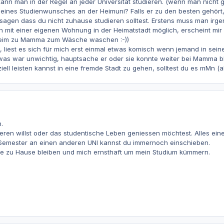
n man in der Regel an jeder Universität studieren. (wenn man nicht ge
deines Studienwunsches an der Heimuni? Falls er zu den besten gehört, 
h sagen dass du nicht zuhause studieren solltest. Erstens muss man ir
it einer eigenen Wohnung in der Heimatstadt möglich, erscheint mir 
eim zu Mamma zum Wäsche waschen :-))
, liest es sich für mich erst einmal etwas komisch wenn jemand in sein
 was war unwichtig, hauptsache er oder sie konnte weiter bei Mamma bl
nziell leisten kannst in eine fremde Stadt zu gehen, solltest du es mMn (a
.
dieren willst oder das studentische Leben geniessen möchtest. Alles ein
Semester an einen anderen UNI kannst du immernoch einschieben.
lle zu Hause bleiben und mich ernsthaft um mein Studium kümmern.