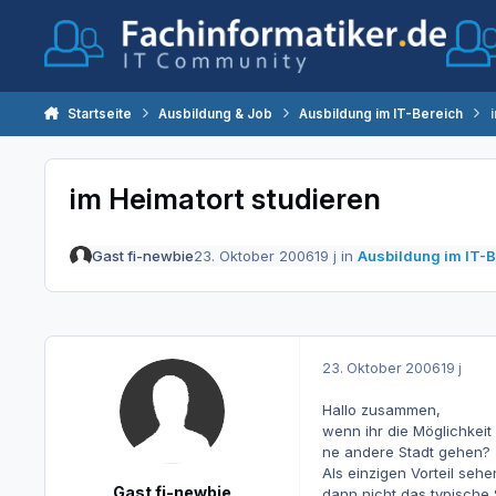
Zum Inhalt springen
Startseite
Ausbildung & Job
Ausbildung im IT-Bereich
im Heimatort studieren
Gast fi-newbie
23. Oktober 2006
19 j
in
Ausbildung im IT-B
23. Oktober 2006
19 j
Hallo zusammen,
wenn ihr die Möglichkeit
ne andere Stadt gehen?
Als einzigen Vorteil seh
Gast fi-newbie
dann nicht das typische S