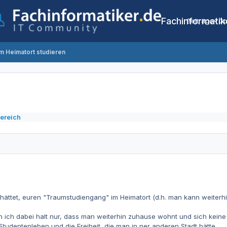
Fachinformatik
Beiträge
Co
im Heimatort studieren
ereich
 hättet, euren "Traumstudiengang" im Heimatort (d.h. man kann weiterh
en ich dabei halt nur, dass man weiterhin zuhause wohnt und sich kein
tudentenleben und die Freiheit, die man in ner anderen Stadt hätte...