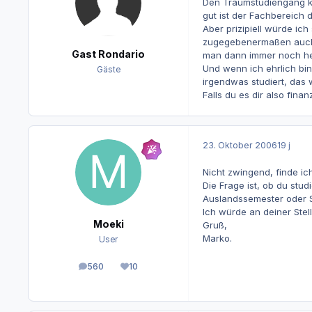
Den Traumstudiengang kan
gut ist der Fachbereich 
Aber prizipiell würde ic
zugegebenermaßen auch m
Gast Rondario
man dann immer noch h
Und wenn ich ehrlich bin
Gäste
irgendwas studiert, das
Falls du es dir also fina
23. Oktober 2006
19 j
Nicht zwingend, finde ich
Die Frage ist, ob du stu
Auslandssemester oder 
Ich würde an deiner Ste
Moeki
Gruß,
Marko.
User
560
10
Beiträge
Reputation