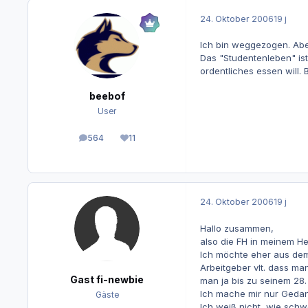
24. Oktober 2006
19 j
Ich bin weggezogen. Abe
Das "Studentenleben" ist
ordentliches essen will.
beebof
User
564
11
Beiträge
Reputation
24. Oktober 2006
19 j
Hallo zusammen,
also die FH in meinem Hei
Ich möchte eher aus dem 
Arbeitgeber vlt. dass ma
Gast fi-newbie
man ja bis zu seinem 28.
Ich mache mir nur Gedank
Gäste
Ich weiß nicht, wie schwe