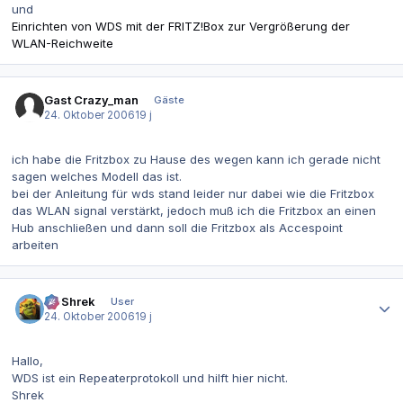
und
Einrichten von WDS mit der FRITZ!Box zur Vergrößerung der
WLAN-Reichweite
Gast Crazy_man
Gäste
24. Oktober 2006
19 j
ich habe die Fritzbox zu Hause des wegen kann ich gerade nicht
sagen welches Modell das ist.
bei der Anleitung für wds stand leider nur dabei wie die Fritzbox
das WLAN signal verstärkt, jedoch muß ich die Fritzbox an einen
Hub anschließen und dann soll die Fritzbox als Accespoint
arbeiten
Autor-Statistiken
IT-Shrek
User
24. Oktober 2006
19 j
Hallo,
WDS ist ein Repeaterprotokoll und hilft hier nicht.
Shrek