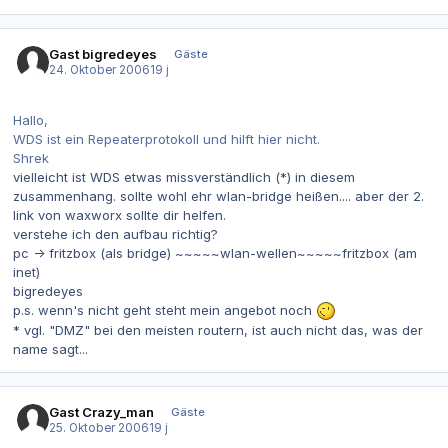
Gast bigredeyes
Gäste
24. Oktober 2006
19 j
Hallo,
WDS ist ein Repeaterprotokoll und hilft hier nicht.
Shrek
vielleicht ist WDS etwas missverständlich (*) in diesem
zusammenhang. sollte wohl ehr wlan-bridge heißen.... aber der 2.
link von waxworx sollte dir helfen.
verstehe ich den aufbau richtig?
pc -> fritzbox (als bridge) ~~~~~wlan-wellen~~~~~fritzbox (am
inet)
bigredeyes
p.s. wenn's nicht geht steht mein angebot noch
* vgl. "DMZ" bei den meisten routern, ist auch nicht das, was der
name sagt...
Gast Crazy_man
Gäste
25. Oktober 2006
19 j