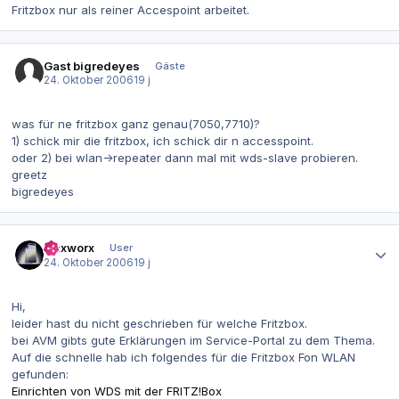
Fritzbox nur als reiner Accespoint arbeitet.
Gast bigredeyes
Gäste
24. Oktober 2006
19 j
was für ne fritzbox ganz genau(7050,7710)?
1) schick mir die fritzbox, ich schick dir n accesspoint.
oder 2) bei wlan->repeater dann mal mit wds-slave probieren.
greetz
bigredeyes
Autor-Statistiken
waxworx
User
24. Oktober 2006
19 j
Hi,
leider hast du nicht geschrieben für welche Fritzbox.
bei AVM gibts gute Erklärungen im Service-Portal zu dem Thema.
Auf die schnelle hab ich folgendes für die Fritzbox Fon WLAN
gefunden:
Einrichten von WDS mit der FRITZ!Box