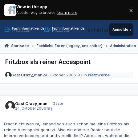
Zum Inhalt springen
View in the app
×
A better way to browse.
Learn more
.
Di
Fachinformatiker.de
Anmelden
Startseite
Fachliche Foren (legacy, unsichtbar)
Administration
Fritzbox als reiner Accespoint
Gast Crazy_man
24. Oktober 2006
19 j
in
Netzwerke
Gast Crazy_man
Gäste
24. Oktober 2006
19 j
Fragt nicht warum, jemand von euch schon mal eine Fritzbox als
reinen Accespoint genutzt. Also ein anderer Rooter baut die
Internetverbindung auf und verteilt die IP Adressen, während die