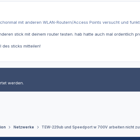
schonmal mit anderen WLAN-Routern/Access Points versucht und funktio
anderen stick mit deinem router testen. hab hatte auch mal ordentlich pr
l des sticks mitteilen!
rtet werden.
tion
Netzwerke
TEW-229ub und Speedport w 700V arbeiten nicht z