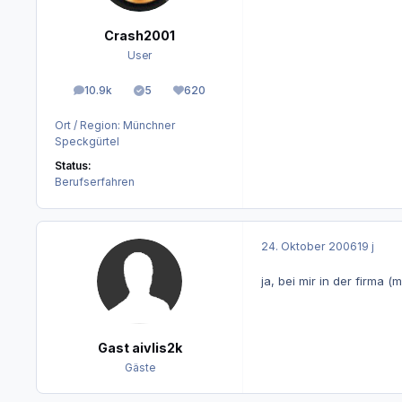
Crash2001
User
10.9k
5
620
Beiträge
Lösungen
Reputation
Ort / Region:
Münchner
Speckgürtel
Status:
Berufserfahren
24. Oktober 2006
19 j
ja, bei mir in der firma (
Gast aivlis2k
Gäste