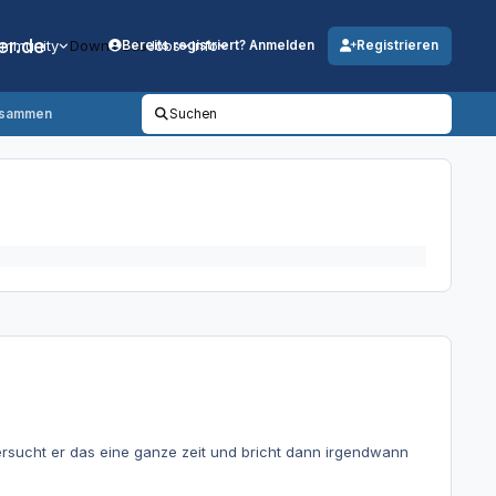
er.de
mmunity
Downloads
Jobs
Info
Bereits registriert? Anmelden
Registrieren
usammen
Suchen
rsucht er das eine ganze zeit und bricht dann irgendwann