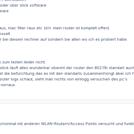
oder über stick software
tware
s, mac filter raus etc (d.h. mein router ist komplett offen)
osselt
ur bei diesem rechner auf sondern bei allen wo ich es probiert habe:
zum testen leider nicht.
stick läuft alles wunderbar obwohl der router den 802.11b standart auch
st die befürchtung das es mit den standarts zusammenhöngt aber ich h
uter logs schaut, sieht man nichts von einlogg versuchen des pc's
 vorraus
schonmal mit anderen WLAN-Routern/Access Points versucht und funktio