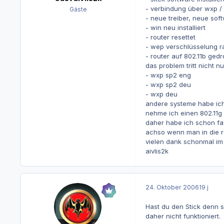
- verbindung über wxp / 
Gäste
- neue treiber, neue sof
- win neu installiert
- router resettet
- wep verschlüsselung rau
- router auf 802.11b gedr
das problem tritt nicht n
- wxp sp2 eng
- wxp sp2 deu
- wxp deu
andere systeme habe ich 
nehme ich einen 802.11g 
daher habe ich schon fa
achso wenn man in die ro
vielen dank schonmal im
aivlis2k
24. Oktober 2006
19 j
Hast du den Stick denn 
daher nicht funktioniert.