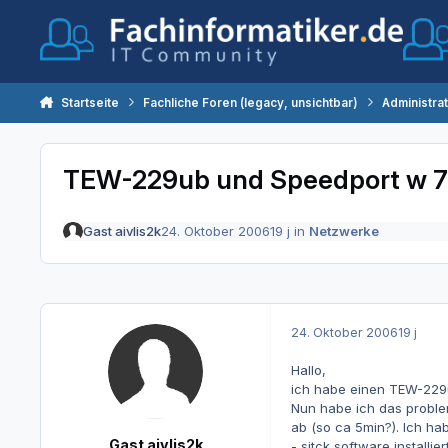
Zum Inhalt springen
Startseite
Fachliche Foren (legacy, unsichtbar)
Administra
TEW-229ub und Speedport w 7
Gast aivlis2k
24. Oktober 2006
19 j
in
Netzwerke
24. Oktober 2006
19 j
Hallo,
ich habe einen TEW-229u
Nun habe ich das proble
ab (so ca 5min?). Ich ha
Gast aivlis2k
- sitck software installiert