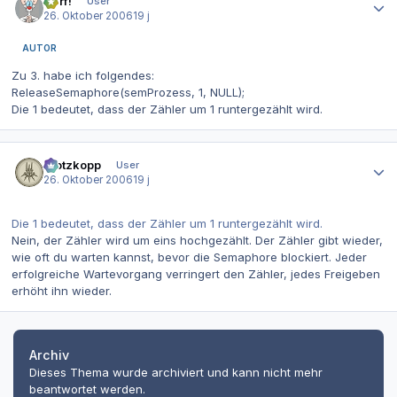
Narf!
User
26. Oktober 2006
19 j
AUTOR
Zu 3. habe ich folgendes:
ReleaseSemaphore(semProzess, 1, NULL);
Die 1 bedeutet, dass der Zähler um 1 runtergezählt wird.
Autor-Statistiken
Klotzkopp
User
26. Oktober 2006
19 j
Die 1 bedeutet, dass der Zähler um 1 runtergezählt wird.
Nein, der Zähler wird um eins
hochgezählt
. Der Zähler gibt wieder,
wie oft du warten kannst, bevor die Semaphore blockiert. Jeder
erfolgreiche Wartevorgang verringert den Zähler, jedes Freigeben
erhöht ihn wieder.
Archiv
Dieses Thema wurde archiviert und kann nicht mehr
beantwortet werden.