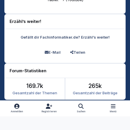
Erzähl’s weiter!
Gefällt dir Fachinformatiker.de? Erzähl’s weiter!
E-Mail
Teilen
Forum-Statistiken
169.7k
265k
Gesamtzahl der Themen
Gesamtzahl der Beiträge
Heller Modus
Dunkler Modus
Systemeinstellung
Anmelden
Registrieren
Suchen
Menü
Datenschutz
Kontakt
Cookies
RSS
Fachinformatiker 2026
Powered by
Invision Community