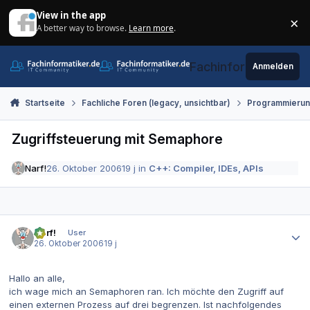
Zum Inhalt springen
View in the app
×
A better way to browse.
Learn more
.
Di
Fachinformatiker.de
Anmelden
Startseite
Fachliche Foren (legacy, unsichtbar)
Programmieru
Zugriffsteuerung mit Semaphore
Narf!
26. Oktober 2006
19 j
in
C++: Compiler, IDEs, APIs
Autor-Statistiken
Narf!
User
26. Oktober 2006
19 j
Hallo an alle,
ich wage mich an Semaphoren ran. Ich möchte den Zugriff auf
einen externen Prozess auf drei begrenzen. Ist nachfolgendes