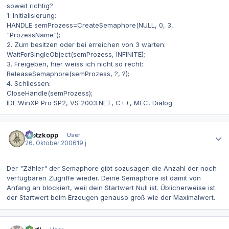
soweit richtig?
1. Initialisierung:
HANDLE semProzess=CreateSemaphore(NULL, 0, 3,
"ProzessName");
2. Zum besitzen oder bei erreichen von 3 warten:
WaitForSingleObject(semProzess, INFINITE);
3. Freigeben, hier weiss ich nicht so recht:
ReleaseSemaphore(semProzess, ?, ?);
4. Schliessen:
CloseHandle(semProzess);
IDE:WinXP Pro SP2, VS 2003.NET, C++, MFC, Dialog.
Autor-Statistiken
Klotzkopp
User
26. Oktober 2006
19 j
Der "Zähler" der Semaphore gibt sozusagen die Anzahl der noch
verfügbaren Zugriffe wieder. Deine Semaphore ist damit von
Anfang an blockiert, weil dein Startwert Null ist. Üblicherweise ist
der Startwert beim Erzeugen genauso groß wie der Maximalwert.
Autor-Statistiken