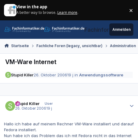
Zum Inhalt springen
View in the app
×
A better way to browse.
Learn more
.
Di
Fachinformatiker.de
Anmelden
Startseite
Fachliche Foren (legacy, unsichtbar)
Administration
VM-Ware Internet
Stupid Killer
26. Oktober 2006
19 j
in
Anwendungssoftware
Autor-Statistiken
Stupid Killer
User
26. Oktober 2006
19 j
Hallo ich habe auf meinem Rechner VM-Ware installiert und darauf
Fedora installiert.
Nun habe ich das Problem das ich mit Fedora nicht in das Internet