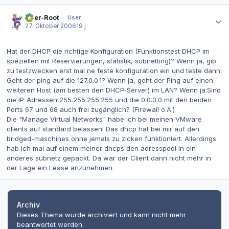
Autor-Statistiken
User-Root
User
27. Oktober 2006
19 j
Hat der DHCP die richtige Konfiguration (Funktionstest DHCP im
speziellen mit Reservierungen, statistik, subnetting)? Wenn ja, gib
zu testzwecken erst mal ne feste konfiguration ein und teste dann:
Geht der ping auf die 127.0.0.1? Wenn ja, geht der Ping auf einen
weiteren Host (am besten den DHCP-Server) im LAN? Wenn ja:Sind
die IP-Adressen 255.255.255.255 und die 0.0.0.0 mit den beiden
Ports 67 und 68 auch frei zugänglich? (Firewall o.Ä.)
Die "Manage Virtual Networks" habe ich bei meinen VMware
clients auf standard belassen! Das dhcp hat bei mir auf den
bridged-maschines ohne jemals zu zicken funktioniert. Allerdings
hab ich mal auf einem meiner dhcps den adresspool in ein
anderes subnetz gepackt. Da war der Client dann nicht mehr in
der Lage ein Lease anzunehmen.
Archiv
Dieses Thema wurde archiviert und kann nicht mehr
beantwortet werden.