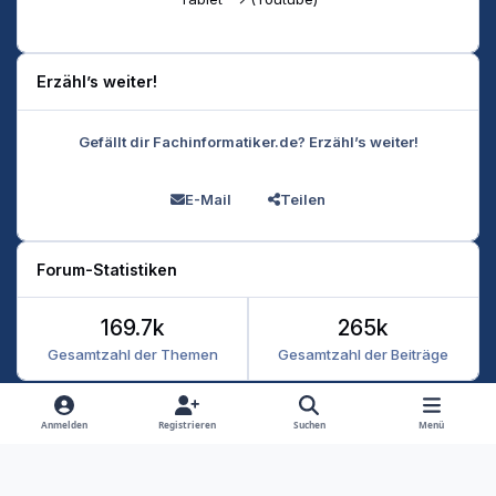
Erzähl’s weiter!
Gefällt dir Fachinformatiker.de? Erzähl’s weiter!
E-Mail
Teilen
Forum-Statistiken
169.7k
265k
Gesamtzahl der Themen
Gesamtzahl der Beiträge
Heller Modus
Dunkler Modus
Systemeinstellung
Anmelden
Registrieren
Suchen
Menü
Datenschutz
Kontakt
Cookies
RSS
Fachinformatiker 2026
Powered by
Invision Community