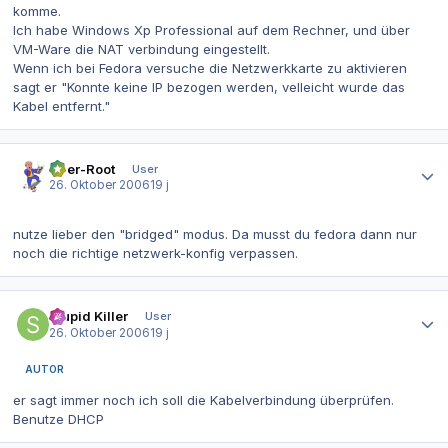
komme.
Ich habe Windows Xp Professional auf dem Rechner, und über
VM-Ware die NAT verbindung eingestellt.
Wenn ich bei Fedora versuche die Netzwerkkarte zu aktivieren
sagt er "Konnte keine IP bezogen werden, velleicht wurde das
Kabel entfernt."
Autor-Statistiken
User-Root
User
26. Oktober 2006
19 j
nutze lieber den "bridged" modus. Da musst du fedora dann nur
noch die richtige netzwerk-konfig verpassen.
Autor-Statistiken
Stupid Killer
User
26. Oktober 2006
19 j
AUTOR
er sagt immer noch ich soll die Kabelverbindung überprüfen.
Benutze DHCP