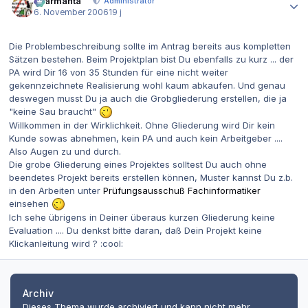
charmanta
Administrator
6. November 2006
19 j
Die Problembeschreibung sollte im Antrag bereits aus kompletten
Sätzen bestehen. Beim Projektplan bist Du ebenfalls zu kurz ... der
PA wird Dir 16 von 35 Stunden für eine nicht weiter
gekennzeichnete Realisierung wohl kaum abkaufen. Und genau
deswegen musst Du ja auch die Grobgliederung erstellen, die ja
"keine Sau braucht"
Willkommen in der Wirklichkeit. Ohne Gliederung wird Dir kein
Kunde sowas abnehmen, kein PA und auch kein Arbeitgeber ....
Also Augen zu und durch.
Die grobe Gliederung eines Projektes solltest Du auch ohne
beendetes Projekt bereits erstellen können, Muster kannst Du z.b.
in den Arbeiten unter
Prüfungsausschuß Fachinformatiker
einsehen
Ich sehe übrigens in Deiner überaus kurzen Gliederung keine
Evaluation .... Du denkst bitte daran, daß Dein Projekt keine
Klickanleitung wird ? :cool:
Archiv
Dieses Thema wurde archiviert und kann nicht mehr