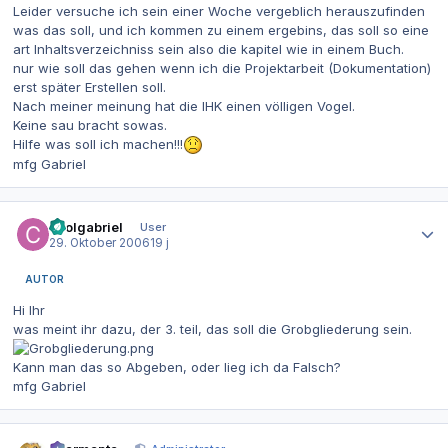
Leider versuche ich sein einer Woche vergeblich herauszufinden
was das soll, und ich kommen zu einem ergebins, das soll so eine
art Inhaltsverzeichniss sein also die kapitel wie in einem Buch.
nur wie soll das gehen wenn ich die Projektarbeit (Dokumentation)
erst später Erstellen soll.
Nach meiner meinung hat die IHK einen völligen Vogel.
Keine sau bracht sowas.
Hilfe was soll ich machen!!!
mfg Gabriel
Autor-Statistiken
coolgabriel
User
29. Oktober 2006
19 j
AUTOR
Hi Ihr
was meint ihr dazu, der 3. teil, das soll die Grobgliederung sein.
Kann man das so Abgeben, oder lieg ich da Falsch?
mfg Gabriel
Autor-Statistiken