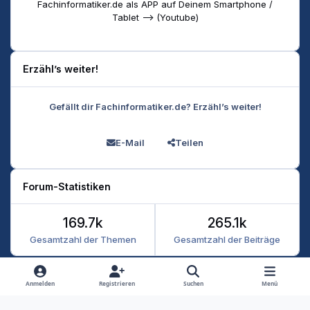
Fachinformatiker.de als APP auf Deinem Smartphone /
Tablet --> (Youtube)
Erzähl’s weiter!
Gefällt dir Fachinformatiker.de? Erzähl’s weiter!
E-Mail
Teilen
Forum-Statistiken
169.7k
265.1k
Gesamtzahl der Themen
Gesamtzahl der Beiträge
Heller Modus
Dunkler Modus
Systemeinstellung
Anmelden
Registrieren
Suchen
Menü
Datenschutz
Kontakt
Cookies
RSS