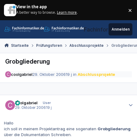
Zum Inhalt springen
View in the app
×
A better way to browse.
Learn more
.
Di
Fachinformatiker.de
Anmelden
Startseite
Prüfungsforen
Abschlussprojekte
Grobgliederu
Grobgliederung
coolgabriel
29. Oktober 2006
19 j
in
Abschlussprojekte
Autor-Statistiken
coolgabriel
User
29. Oktober 2006
19 j
Hallo
ich soll in meinem Projektantrag eine sogenaten
Grobgliederung
über die Dokumentation Schreiben.