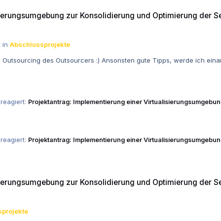
zur Konsolidierung und Optimierung der Serverinfrastruktur und der be
isierungsumgebung zur Konsolidierung und Optimierung der Se
 in
Abschlussprojekte
Outsourcing ist keine Option, das ist dann quasi ja das Outsourcing des Outsourcers :) Ansonsten gute Tipps, w
reagiert:
Projektantrag: Implementierung einer Virtualisierungsumgebun
reagiert:
Projektantrag: Implementierung einer Virtualisierungsumgebun
zur Konsolidierung und Optimierung der Serverinfrastruktur und der be
isierungsumgebung zur Konsolidierung und Optimierung der Se
projekte