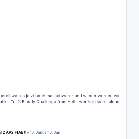
enerell war es jetzt noch mal schwerer und wieder wurden wir
tik... Teil2: Bloody Challenge from Hell - wer hat denn solche
il 2 AP2 FIAE)
16. Januar
16. Jan