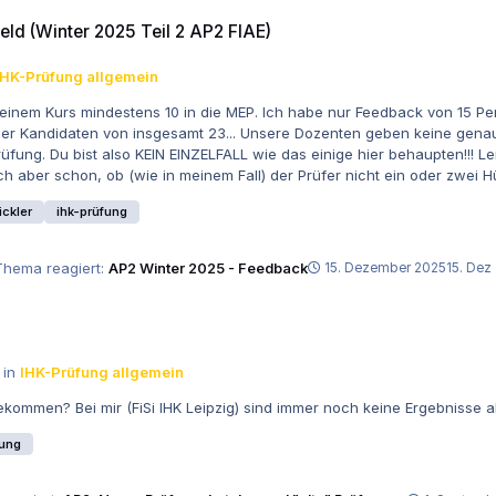
eil 2 AP2 FIAE)
feld (Winter 2025 Teil 2 AP2 FIAE)
IHK-Prüfung allgemein
einem Kurs mindestens 10 in die MEP. Ich habe nur Feedback von 15 Pe
hser Kandidaten von insgesamt 23... Unsere Dozenten geben keine gena
INZELFALL wie das einige hier behaupten!!! Leider bin ich selbst betroffen, glücklicherweise keine 6er aber
ich aber schon, ob (wie in meinem Fall) der Prüfer nicht ein oder zwe
d Lebensläufe auf dem Spiel!
ckler
ihk-prüfung
Thema reagiert:
AP2 Winter 2025 - Feedback
15. Dezember 2025
15. Dez
 in
IHK-Prüfung allgemein
kommen? Bei mir (FiSi IHK Leipzig) sind immer noch keine Ergebnisse a
fung