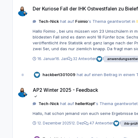
Der Kuriose Fall der IHK Ostwestfalen zu Bielefeld (Winter 2025 T
Der Kuriose Fall der IHK Ostwestfalen zu Biele
Tech-Nick
hat auf
Foimio
's Thema geantwortet in
Hallo Foimio , bei uns müssen von 23 Umschülern in m
blödesten Fall sind es dann wohl 18 Fünfer bzw. Sec
veröffentlicht ihre Statistik erst ganz lange nach der Prüfung. Du bist also KEIN E
zwei 5er, und das nur ziemlich knapp. Da fragt man s
Pünktchen? Schließlich stehen da ganze Karrieren un
16. Januar
16. Jan
32 Antworten
1
anwendungsentwi
hackbert301009
hat auf einen Beitrag in einem 
AP2 Winter 2025 - Feedback
AP2 Winter 2025 - Feedback
Tech-Nick
hat auf
hellerKopf
's Thema geantwortet
Hallo, hat schon jemand von euch seine Ergebnisse be
12. Dezember 2025
12. Dez
47 Antworten
1
ihk-prü