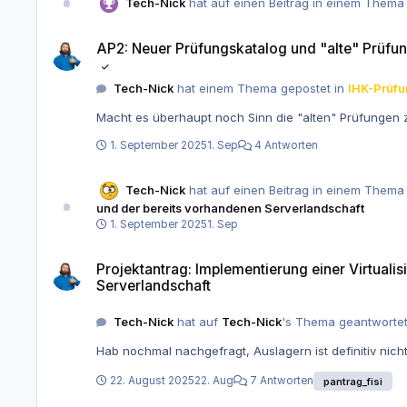
Tech-Nick
hat auf einen Beitrag in einem Thema 
AP2: Neuer Prüfungskatalog und "alte" Prüfungen
AP2: Neuer Prüfungskatalog und "alte" Prüfu
Tech-Nick
hat einem Thema gepostet in
IHK-Prüfu
Macht es überhaupt noch Sinn die "alten" Prüfungen z
1. September 2025
1. Sep
4 Antworten
Tech-Nick
hat auf einen Beitrag in einem Thema 
und der bereits vorhandenen Serverlandschaft
1. September 2025
1. Sep
Projektantrag: Implementierung einer Virtualisierungsumgebung 
Projektantrag: Implementierung einer Virtual
Serverlandschaft
Tech-Nick
hat auf
Tech-Nick
's Thema geantwortet
Hab nochmal nachgefragt, Auslagern ist definitiv nicht
22. August 2025
22. Aug
7 Antworten
pantrag_fisi