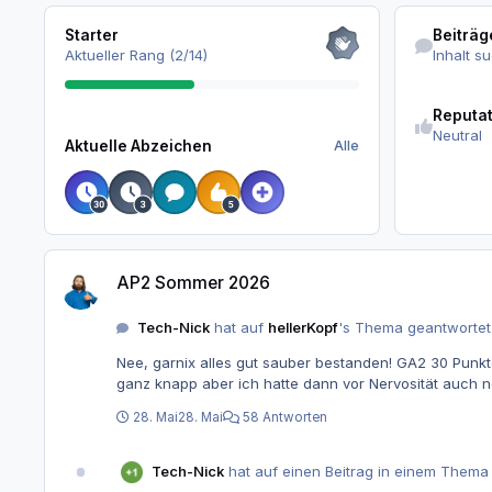
Alle
Inhalt suchen
Starter
Beiträg
Aktueller Rang (2/14)
Inhalt s
Reputationsak
Reputa
Alle
Neutral
Aktuelle Abzeichen
Alle
AP2 Sommer 2026
AP2 Sommer 2026
Tech-Nick
hat auf
hellerKopf
's Thema geantwortet
Nee, garnix alles gut sauber bestanden! GA2 30 Punkt
28. Mai
28. Mai
58 Antworten
Tech-Nick
hat auf einen Beitrag in einem Thema 