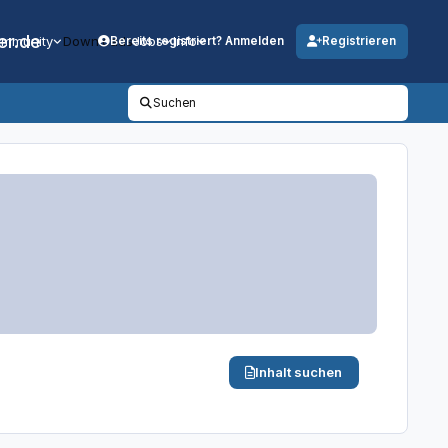
er.de
mmunity
Downloads
Jobs
Info
Bereits registriert? Anmelden
Registrieren
Suchen
Inhalt suchen