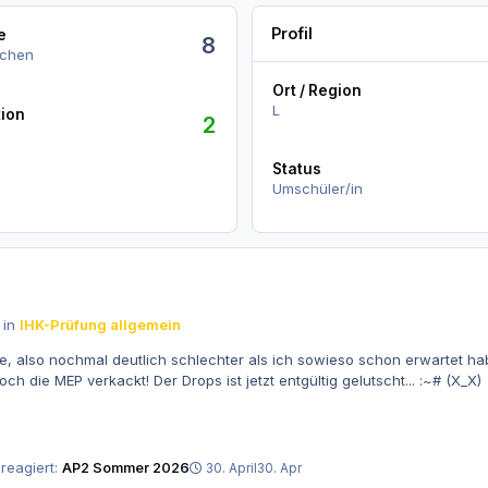
Profil
e
8
uchen
Ort / Region
tivitäten anzeigen
L
tion
2
Status
Umschüler/in
 in
IHK-Prüfung allgemein
e, also nochmal deutlich schlechter als ich sowieso schon erwartet h
ganz knapp aber ich hatte dann vor Nervosität auch noch die MEP verkackt! Der Drops ist jetzt entgültig gelutscht... :~# (X_X)
reagiert:
AP2 Sommer 2026
30. April
30. Apr