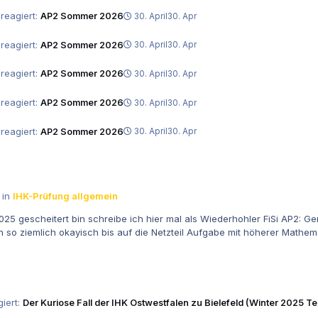
reagiert:
AP2 Sommer 2026
30. April
30. Apr
reagiert:
AP2 Sommer 2026
30. April
30. Apr
reagiert:
AP2 Sommer 2026
30. April
30. Apr
reagiert:
AP2 Sommer 2026
30. April
30. Apr
reagiert:
AP2 Sommer 2026
30. April
30. Apr
 in
IHK-Prüfung allgemein
25 gescheitert bin schreibe ich hier mal als Wiederhohler FiSi AP2: G
n so ziemlich okayisch bis auf die Netzteil Aufgabe mit höherer Mathema
iert:
Der Kuriose Fall der IHK Ostwestfalen zu Bielefeld (Winter 2025 Te