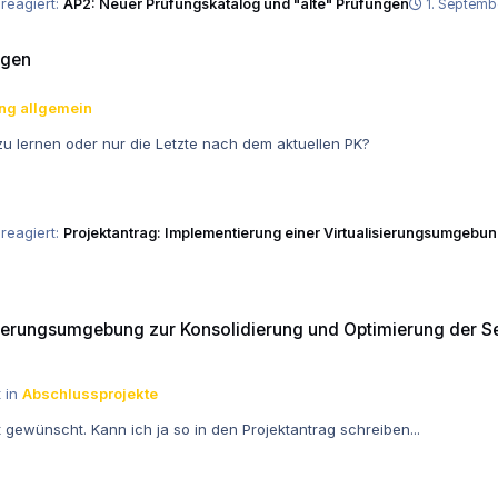
reagiert:
AP2: Neuer Prüfungskatalog und "alte" Prüfungen
1. Septemb
ngen
ng allgemein
u lernen oder nur die Letzte nach dem aktuellen PK?
reagiert:
Projektantrag: Implementierung einer Virtualisierungsumgebun
zur Konsolidierung und Optimierung der Serverinfrastruktur und der be
isierungsumgebung zur Konsolidierung und Optimierung der Se
 in
Abschlussprojekte
 gewünscht. Kann ich ja so in den Projektantrag schreiben...