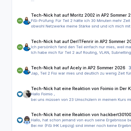
"Hmm, gibt es das noch?"
Teil 2 empfand ich als eine Katastrophe... hab mich au
Ich Hake das für mich ab und richte mich auf eine Eh
Redundancy, Configured MAC und Sticky MAC, Firewall 
Bin Umschüler und wir wurden hier durchgetrieben mit 
gestalltet wurde um auszusieben. Passiert und ist nic
Tech-Nick
hat auf
Moritz 2002
in
AP2 Sommer 
Genick gebrochen. Von der Zeit her, war es auch hier
FiSi-Prüfung: Für Teil 2 hätte ich 30 Minuten mehr Ze
Wiso war gut machbar.
damit hatte. Subnetting, Raid etc...was halt viel beha
obwohl Netzwerke meine Stärke sind und ich mich mit
Problem war also nicht die Komplexität, sondern der 
Wir wurden komplett in die Falsche Richtung geschult
Vielleicht kann ich nicht so schnell lesen und denken
rausgestellt, dass diese Themen die Hauptteil waren, 
Tech-Nick
hat auf
DerITFenrir
in
AP2 Sommer 2
und improvisieren mussten. Ich bin wirklich gespannt
Ich persönlich fand den Teil einfach nur mies, weil 
sich dabei gedacht haben.
Ich habe mich für Teil 2 auf Routing, VLAN, Subnettin
Stattdessen ging es viel um Wireshark, merkwürdige Be
Die Prüfung war jetzt nicht unmöglich, aber sie war s
Tech-Nick
hat auf
Acely
in
AP2 Sommer 2026
3
Prüfungen eher bei 80 Punkten lag und dann so eine 
Jap, Teil 2 Fisi war mies und deutlich zu wenig Zeit für
Tech-Nick
hat eine Reaktion von
Foimio
in
Der K
Hallo Foimio ,
bei uns müssen von 23 Umschülern in meinem Kurs min
Ich habe nur Feedback von 15 Personen bekommen, der
Im blödesten Fall sind es dann wohl 18 Fünfer bzw. Se
Tech-Nick
hat eine Reaktion von
hackbert3010
Unsere Dozenten geben keine genaue Auskunft wegen Da
Hallo, hat schon jemand von euch seine Ergebnisse
Du bist also KEIN EINZELFALL wie das einige hier behau
Bei mir (FiSi IHK Leipzig) sind immer noch keine Ergebn