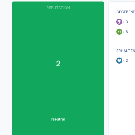
REPUTATION
GEGEBENE
x
3
x
6
ERHALTEN
x
2
2
Neutral