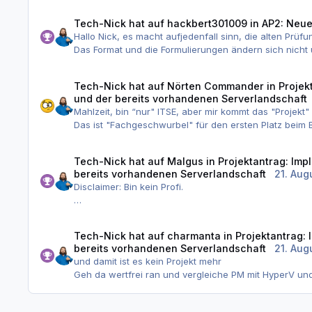
Leider bin ich selbst betroffen, glücklicherweise kein
Da fragt man sich aber schon, ob (wie in meinem Fall
Tech-Nick
hat auf
hackbert301009
in
AP2: Neue
Schließlich stehen da ganze Karrieren und Lebensläuf
Hallo Nick, es macht aufjedenfall sinn, die alten Prü
Das Format und die Formulierungen ändern sich nicht
Daher nutze die Möglichkeit und lerne unbedingt auc
Viele Grüße!
Tech-Nick
hat auf
Nörten Commander
in
Projek
und der bereits vorhandenen Serverlandschaft
Mahlzeit, bin “nur" ITSE, aber mir kommt das "Projekt"
Das ist "Fachgeschwurbel" für den ersten Platz beim B
Sowas zieht dir ein guter ITSE am einem verkaterten Mo
Nur meine 5 Pfennige, nix für ungut.
Tech-Nick
hat auf
Malgus
in
Projektantrag: Imp
Euer Nörti
bereits vorhandenen Serverlandschaft
21. Aug
Disclaimer: Bin kein Profi.
Für mich hört sich das schonmal nicht schlecht an,
Vorhinein nicht direkt sagen, dass man Lösung XY umse
Tech-Nick
hat auf
charmanta
in
Projektantrag:
bereits vorhandenen Serverlandschaft
21. Aug
Während der Analysephase sollte man glaube ich erst
und damit ist es kein Projekt mehr
Alternative Lösungen verglichen haben: z. B. VMware 
Geh da wertfrei ran und vergleiche PM mit HyperV u
Make-or-Buy-Entscheidung treffen: Selbstbetrieb vs. C
Eigene Entscheidung getroffen: Welche Lösung am best
Gruß