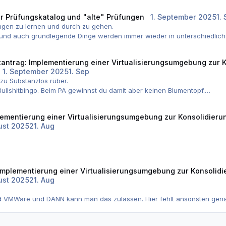
e 6er aber zwei 5er, und das nur ziemlich knapp.
) der Prüfer nicht ein oder zwei Hühneraugen zudrücken hätte können,
r Prüfungskatalog und "alte" Prüfungen
1. September 2025
1.
e auf dem Spiel!
fungen zu lernen und durch zu gehen.
 und auch grundlegende Dinge werden immer wieder in unterschiedlich
h damit, aber schaue dir die neuen Themen aus dem Katalog auch an.
tantrag: Implementierung einer Virtualisierungsumgebung zur K
1. September 2025
1. Sep
 zu Substanzlos rüber.
ullshitbingo. Beim PA gewinnst du damit aber keinen Blumentopf.
ntag in 5 bis 6 Stunden mit 2 Promille Restalkohol durch.
lementierung einer Virtualisierungsumgebung zur Konsolidieru
ust 2025
21. Aug
 aber meines Wissens nach muss man eine "Make or Buy" Entscheidung 
tzen wird, da das eher ein "Arbeitsauftrag" und kein Projekt ist.
 Implementierung einer Virtualisierungsumgebung zur Konsolidi
ust 2025
21. Aug
:
ESXi, Hyper-V, Proxmox VE, ggf. Cloud.
nd VMWare und DANN kann man das zulassen. Hier fehlt ansonsten gena
loud-Dienste / Outsourcing.
en passt (Kosten, Skalierbarkeit, Know-how, Lizenzkosten, Zukunftssic