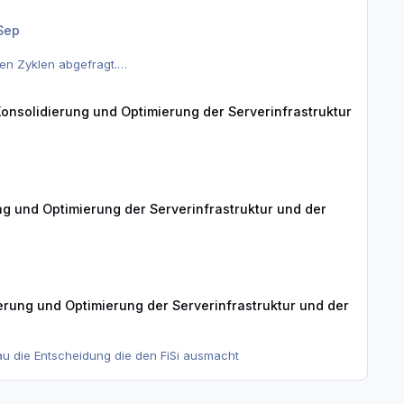
 wegen jeweils 3 oder 4 Pünktchen?
 Sep
en Zyklen abgefragt.
onsolidierung und Optimierung der Serverinfrastruktur
ng und Optimierung der Serverinfrastruktur und der
treffen oder andere mögliche Lösungen vorschlagen und im
erung und Optimierung der Serverinfrastruktur und der
u die Entscheidung die den FiSi ausmacht
herheit).