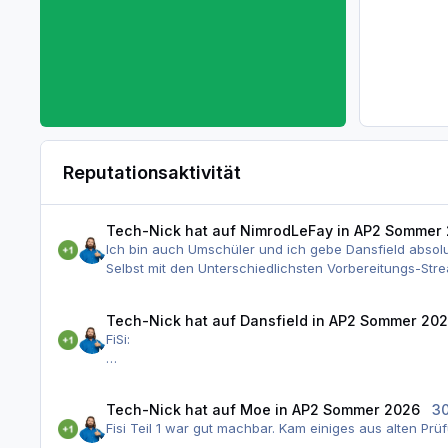
Reputationsaktivität
Tech-Nick
hat auf
NimrodLeFay
in
AP2 Sommer 
Ich bin auch Umschüler und ich gebe Dansfield absolu
Selbst mit den Unterschiedlichsten Vorbereitungs-Stre
in irgendeinem Kontext gehört haben um das auch nur f
genau das selbe. Mit GRUB z.B. habe ich mich privat
Tech-Nick
hat auf
Dansfield
in
AP2 Sommer 20
Prüfung ging wehsentlich tiefer und mehr ins Detail a
FiSi:
Die Frage die ich mir dabei die ganze Zeit stelle ist,
1. Teil war absolut Machbar und bin ich gut durchge
Sachen keine gängige Praxis. In meiner Umschulung h
2. Teil musste ich mir viel aus den Begriffen herlei
Lernen. Selbst in einer normalen Ausbildung über 3 
Tech-Nick
hat auf
Moe
in
AP2 Sommer 2026
30
Brillenträger teilweise sehr klein dargestellt, hab ha
Die meisten Posts hier und auch die mit denen ich mich
Fisi Teil 1 war gut machbar. Kam einiges aus alten Prü
3. WiSO war absolut in Ordnung, nur Europass habe ic
Betrieb nicht schon unter Vertrag genommen.