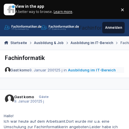
Zum Inhalt springen
View in the app
×
A better way to browse.
Learn more
.
Di
Fachinformatiker.de
Anmelden
Startseite
Ausbildung & Job
Ausbildung im IT-Bereich
Fach
Fachinformatik
Gast komo
9. Januar 2001
25 j
in
Ausbildung im IT-Bereich
Gast komo
Gäste
9. Januar 2001
25 j
Hallo!
Ich war heute auf dem Arbeitsamt.Dort wurde mir u.a. eine
Umschulung zur Fachinformatikerin angeboten.Leider habe ich