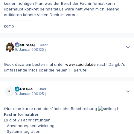
keinen richtigen Plan,was der Beruf der Fachinformatikerin
überhaupt konkret beinhaltet.Es wäre nett,wenn mich jemand
aufklären könnte.Vielen Dank im voraus.
------------------
komo
Autor-Statistiken
beetFreeQ
User
9. Januar 2001
25 j
Guck dazu am besten mal unter
www.suicidal.de
nach! Da gibt's
umfassende Infos über die neuen IT-Berufe!
Autor-Statistiken
ABRAXAS
User
9. Januar 2001
25 j
(Nur eine kurze und oberflächliche Beschreibung
Fachinformatiker
Es gibt 2 Fachrichtungen:
-
Anwendungsentwicklung
-
Systemintegration