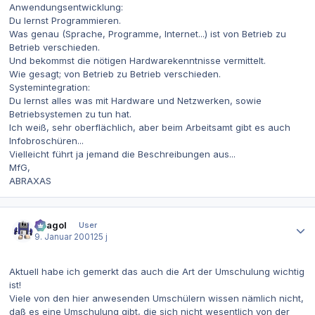
Anwendungsentwicklung:
Du lernst Programmieren.
Was genau (Sprache, Programme, Internet...) ist von Betrieb zu
Betrieb verschieden.
Und bekommst die nötigen Hardwarekenntnisse vermittelt.
Wie gesagt; von Betrieb zu Betrieb verschieden.
Systemintegration:
Du lernst alles was mit Hardware und Netzwerken, sowie
Betriebsystemen zu tun hat.
Ich weiß, sehr oberflächlich, aber beim Arbeitsamt gibt es auch
Infobroschüren...
Vielleicht führt ja jemand die Beschreibungen aus...
MfG,
ABRAXAS
Autor-Statistiken
Beagol
User
9. Januar 2001
25 j
Aktuell habe ich gemerkt das auch die Art der Umschulung wichtig
ist!
Viele von den hier anwesenden Umschülern wissen nämlich nicht,
daß es eine Umschulung gibt, die sich nicht wesentlich von der