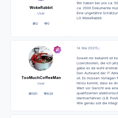
Wir haben bei uns ca. 50 
WokeRabbit
ca. 2000 Dokumente müss
Eine ungefähre Schätzun
User
LG WokeRabbit
2
0
Beiträge
Reputation
14. Mai 2021
5 j
Soweit mir bekannt ist 
Lizenzkosten, die ich jet
gäbe es da wohl erstmal 
Den Aufwand der IT Abte
TooMuchCoffeeMan
ist. Es müssen Vorlagen 
Hinzu kommt, dass es dre
User
Wert vor Gericht wie ein
qualifizierten elektronis
581
626
Beiträge
Reputation
Identverfahren (z.B. Pos
Wie genau soll die Integ