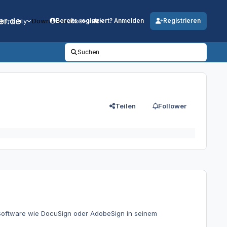
er.de
mmunity
Downloads
Jobs
Info
Bereits registriert? Anmelden
Registrieren
Suchen
Teilen
Follower
oftware wie DocuSign oder AdobeSign in seinem