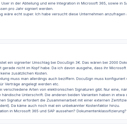
User in der Abteilung und eine Integration in Microsoft 365, sowie in S
en pro Jahr signiert werden.
g wäre echt super. Ich habe versucht diese Unternehmen anzufragen ab
kostet ein signierter Umschlag bei DocuSign 3€. Das wären bei 2000 D
zt gerade nicht im Kopf habe. Da ich davon ausgehe, dass ihr Microsoft 
keine zusätzlichen Kosten.
ilung muss man allerdings auch beziffern. DocuSign muss konfiguriert
für Verträge angelegt werden etc.
i verschiedene Arten von elektronischen Signaturen gibt. Nur eine, näml
e händische Unterschrift. Die anderen beiden Varianten haben in etwa de
chen Signatur erfordert die Zusammenarbeit mit einer externen Zertifizie
tident). Da käme auch noch mal ein unbekannter Kostenfaktor hinzu.
ration in Microsoft 365 und SAP aussehen? Dokumentenklassifizierung?