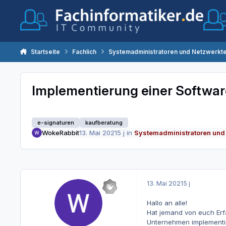
Zum Inhalt springen
Startseite
Fachlich
Systemadministratoren und Netzwerkt
Implementierung einer Softwar
e-signaturen
kaufberatung
WokeRabbit
13. Mai 2021
5 j
in
Systemadministratoren und
13. Mai 2021
5 j
Hallo an alle!
Hat jemand von euch Er
Unternehmen implementi