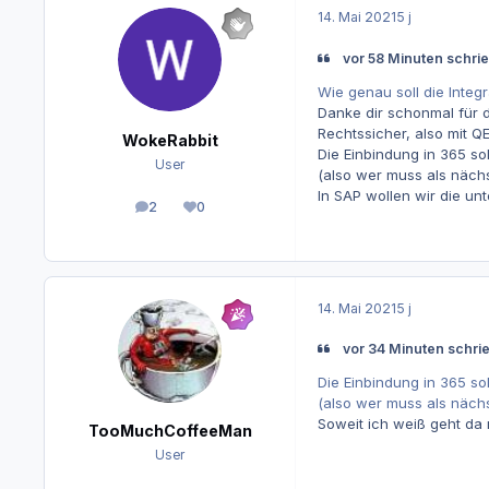
14. Mai 2021
5 j
vor 58 Minuten schr
Wie genau soll die Integ
Danke dir schonmal für d
Rechtssicher, also mit 
WokeRabbit
Die Einbindung in 365 so
User
(also wer muss als näch
In SAP wollen wir die un
2
0
Beiträge
Reputation
14. Mai 2021
5 j
vor 34 Minuten schri
Die Einbindung in 365 so
(also wer muss als näch
Soweit ich weiß geht da 
TooMuchCoffeeMan
User