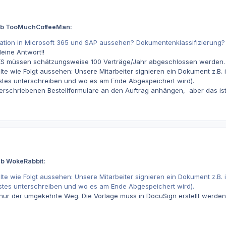
ieb TooMuchCoffeeMan:
ration in Microsoft 365 und SAP aussehen? Dokumentenklassifizierung?
eine Antwort!!
QES müssen schätzungsweise 100 Verträge/Jahr abgeschlossen werden
llte wie Folgt aussehen: Unsere Mitarbeiter signieren ein Dokument z.
stes unterschreiben und wo es am Ende Abgespeichert wird).
terschriebenen Bestellformulare an den Auftrag anhängen, aber das ist
eb WokeRabbit:
llte wie Folgt aussehen: Unsere Mitarbeiter signieren ein Dokument z.
stes unterschreiben und wo es am Ende Abgespeichert wird).
nur der umgekehrte Weg. Die Vorlage muss in DocuSign erstellt werden