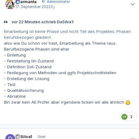
charmanta
Administrator
17. September 2022
3 j
vor 22 Minuten schrieb DaSilva1:
Einarbeitung ist keine Phase und nicht Teil des Projektes; Phasen
berufsbezogen gliedern
also wie Du schon vor hast, Einarbeitung als Thema raus.
Berufbezogene Phasen sind eher
- Einleitung
- Feststellung Ist-Zustand
- Definition Soll-Zustand
- Festlegung von Methoden und ggfs Projektschnittstellen
- Erstellung der Lösung
- Test
- Qualitätssicherung
- Abnahme
Bin zwar kein AE Prüfer aber irgendwie ticken wir alle ähnlich
2
Autor-Statistiken
DaSilva1
User