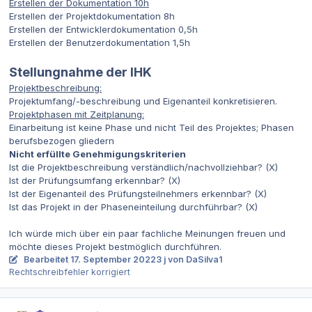
Erstellen der Dokumentation 10h
Erstellen der Projektdokumentation 8h
Erstellen der Entwicklerdokumentation 0,5h
Erstellen der Benutzerdokumentation 1,5h
Stellungnahme der IHK
Projektbeschreibung:
Projektumfang/-beschreibung und Eigenanteil konkretisieren.
Projektphasen mit Zeitplanung:
Einarbeitung ist keine Phase und nicht Teil des Projektes; Phasen
berufsbezogen gliedern
Nicht erfüllte Genehmigungskriterien
Ist die Projektbeschreibung verständlich/nachvollziehbar? (X)
Ist der Prüfungsumfang erkennbar? (X)
Ist der Eigenanteil des Prüfungsteilnehmers erkennbar? (X)
Ist das Projekt in der Phaseneinteilung durchführbar? (X)
Ich würde mich über ein paar fachliche Meinungen freuen und
möchte dieses Projekt bestmöglich durchführen.
Bearbeitet
17. September 2022
3 j
von DaSilva1
Rechtschreibfehler korrigiert
Autor-Statistiken