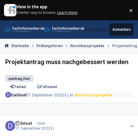
Zum Inhalt springen
View in the app
×
A better way to browse.
Learn more
.
Di
Fachinformatiker.de
Anmelden
Startseite
Prüfungsforen
Abschlussprojekte
Projektantra
Projektantrag muss nachgebessert werden
pantrag_fiae
Teilen
Follower
DaSilva1
17. September 2022
3 j
in
Abschlussprojekte
Autor-Statistiken
DaSilva1
User
17. September 2022
3 j