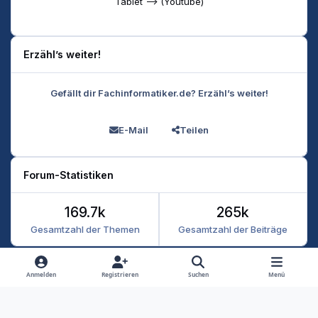
Tablet --> (Youtube)
Erzähl’s weiter!
Gefällt dir Fachinformatiker.de? Erzähl’s weiter!
E-Mail
Teilen
Forum-Statistiken
169.7k
265k
Gesamtzahl der Themen
Gesamtzahl der Beiträge
Heller Modus
Dunkler Modus
Systemeinstellung
Anmelden
Registrieren
Suchen
Menü
Datenschutz
Kontakt
Cookies
RSS
Fachinformatiker 2026
Powered by
Invision Community