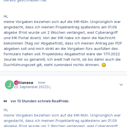
Hi,
meine Vorgaben beziehen sich auf die IHK-Köln. Ursprünglich war
angedacht, dass ich meinen Projektantrag spätestens am 01.09
abgebe (Frist wurde um 2 Wochen verlängert, weil Cyberangriff
und IHK Portal down). Von der IHK habe ich dann die Nachricht
bekommen (1tag vor Abgabefrist), dass ich meinen Antrag per PDF
abgeben soll und mich strikt an die Vorgaben fürs ausfüllen des
Formulars halten soll. Projektdoku Abgabefrist wäre der 17.11.2022
(wurde mir so genannt). Ich weiß halt nicht, ob bis dahin auch die
Duchführungszeit gilt, steht zumindest nichts drinnen..
Autor-Statistiken
JMilanese
User
23. September 2022
3 j
vor 13 Stunden schrieb RealPride:
Hi,
meine Vorgaben beziehen sich auf die IHK-Köln. Ursprünglich war
angedacht, dass ich meinen Projektantrag spätestens am 01.09
abgebe (Frist wurde um 2 Wochen verlängert, weil Cyberangriff