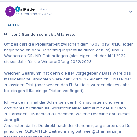
Autor-Statistiken
RealPride
User
22. September 2022
3 j
AUTOR
vor 2 Stunden schrieb JMilanese:
Offiziell darf die Projektarbeit zwischen dem 16.03. bzw, 01.10. (oder
beginnend ab dem Genehmigungsdatum durch den PA) und 6
Wochen ab GRUND-Datum liegen (alos eigentlich der 14.11.2022
dieses Jahr für die Winterprüfung 2022/2023).
Welchen Zeitraumn hat denn die IHK vorgegeben? Dass wäre das
massgebliche, ansonten wäre der 17.11.2022 eigentlich HINTER der
zulässigen Frist (aber wegen des IT-Ausfalls wurden dieses Jahr
bei einigen IHKs einige Fristen verlängert).
Ich würde mir mal die Schreiben der IHK anschauen und wenn
dort nichts zu finden ist, vorsichtshalber einmal mit der für Dich
zuständigen IHK Kontakt aufnehmen, welche Deadline dort dieses
Jahr gilt.
Ansonsten darfst Du direkt nach der Genehmigung starten, da Du
ja nur den GEPLANTEN Zeitraum angibst, wie @charmanta ja
bereits geschrieben hat.