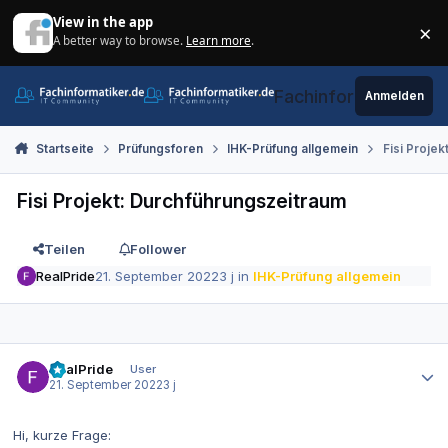
Zum Inhalt springen
View in the app
×
A better way to browse.
Learn more
.
Di
Fachinformatiker.de
Anmelden
Startseite
Prüfungsforen
IHK-Prüfung allgemein
Fisi Proje
Fisi Projekt: Durchführungszeitraum
Teilen
Follower
RealPride
21. September 2022
3 j
in
IHK-Prüfung allgemein
Autor-Statistiken
RealPride
User
21. September 2022
3 j
Hi, kurze Frage: