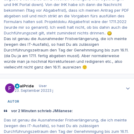
und IHK Portal down). Von der IHK habe ich dann die Nachricht
bekommen (1tag vor Abgabefrist), dass ich meinen Antrag per PDF
abgeben soll und mich strikt an die Vorgaben fürs ausfüllen des
Formulars halten soll. Projektdoku Abgabefrist wäre der 17.11.2022
(wurde mir so genannt). Ich weiß halt nicht, ob bis dahin auch die
Duchführungszeit gilt, steht zumindest nichts drinnen..
Das ist genau die Ausnahmeder Fristverlängerung, die ich meinte
(wegen des IT-Ausfalls), so hast Du als zulässigen
Durchführungszeitraum den Tag der Genehmmigung bis zum 16.11.
(da Du ja am 17.11. fertig abgeben musst). Aber normalerweise
würde man ja nochmal Korrekturlesen und redigieren etc., also
vielleicvht nicht ganz den 16.11. ausreizen
🙂
Autor-Statistiken
RealPride
User
23. September 2022
3 j
AUTOR
vor 2 Minuten schrieb JMilanese:
Das ist genau die Ausnahmeder Fristverlängerung, die ich meinte
(wegen des IT-Ausfalls), so hast Du als zulässigen
Durchführungszeitraum den Tag der Genehmmigung bis zum 16.11.