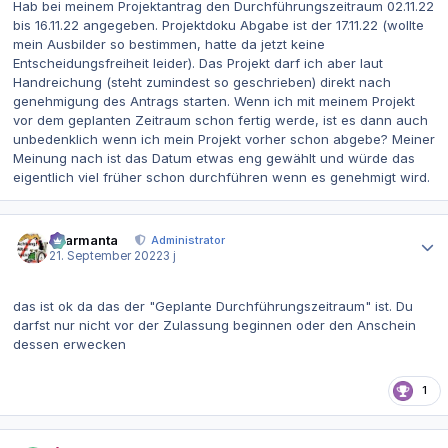
Hab bei meinem Projektantrag den Durchführungszeitraum 02.11.22
bis 16.11.22 angegeben. Projektdoku Abgabe ist der 17.11.22 (wollte
mein Ausbilder so bestimmen, hatte da jetzt keine
Entscheidungsfreiheit leider). Das Projekt darf ich aber laut
Handreichung (steht zumindest so geschrieben) direkt nach
genehmigung des Antrags starten. Wenn ich mit meinem Projekt
vor dem geplanten Zeitraum schon fertig werde, ist es dann auch
unbedenklich wenn ich mein Projekt vorher schon abgebe? Meiner
Meinung nach ist das Datum etwas eng gewählt und würde das
eigentlich viel früher schon durchführen wenn es genehmigt wird.
Autor-Statistiken
charmanta
Administrator
21. September 2022
3 j
das ist ok da das der "Geplante Durchführungszeitraum" ist. Du
darfst nur nicht vor der Zulassung beginnen oder den Anschein
dessen erwecken
1
Autor-Statistiken