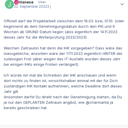
JMilanese
User
22. September 2022
3 j
Offiziell darf die Projektarbeit zwischen dem 16.03. bzw, 01.10. (oder
beginnend ab dem Genehmigungsdatum durch den PA) und 6
Wochen ab GRUND-Datum liegen (alos eigentlich der 14.11.2022
dieses Jahr für die Winterprüfung 2022/2023).
Welchen Zeitraumn hat denn die IHK vorgegeben? Dass wäre das
massgebliche, ansonten wäre der 17.11.2022 eigentlich HINTER der
zulässigen Frist (aber wegen des IT-Ausfalls wurden dieses Jahr
bei einigen IHKs einige Fristen verlängert).
Ich würde mir mal die Schreiben der IHK anschauen und wenn
dort nichts zu finden ist, vorsichtshalber einmal mit der für Dich
zuständigen IHK Kontakt aufnehmen, welche Deadline dort dieses
Jahr gilt.
Ansonsten darfst Du direkt nach der Genehmigung starten, da Du
ja nur den GEPLANTEN Zeitraum angibst, wie @charmanta ja
bereits geschrieben hat.