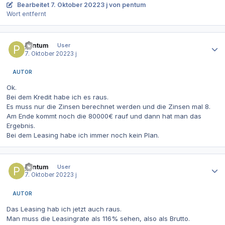
Bearbeitet
7. Oktober 2022
3 j
von pentum
Wort entfernt
Autor-Statistiken
pentum
User
7. Oktober 2022
3 j
AUTOR
Ok.
Bei dem Kredit habe ich es raus.
Es muss nur die Zinsen berechnet werden und die Zinsen mal 8.
Am Ende kommt noch die 80000€ rauf und dann hat man das
Ergebnis.
Bei dem Leasing habe ich immer noch kein Plan.
Autor-Statistiken
pentum
User
7. Oktober 2022
3 j
AUTOR
Das Leasing hab ich jetzt auch raus.
Man muss die Leasingrate als 116% sehen, also als Brutto.