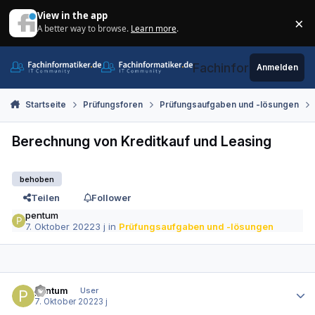
Zum Inhalt springen
View in the app
×
A better way to browse.
Learn more
.
Di
Fachinformatiker.de
Anmelden
Startseite
Prüfungsforen
Prüfungsaufgaben und -lösungen
Berechnung von Kreditkauf und Leasing
behoben
Teilen
Follower
pentum
7. Oktober 2022
3 j
in
Prüfungsaufgaben und -lösungen
Autor-Statistiken
pentum
User
7. Oktober 2022
3 j