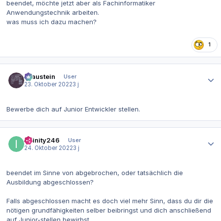
beendet, möchte jetzt aber als Fachinformatiker
Anwendungstechnik arbeiten.
was muss ich dazu machen?
1
Autor-Statistiken
Graustein
User
23. Oktober 2022
3 j
Bewerbe dich auf Junior Entwickler stellen.
Autor-Statistiken
Infinity246
User
24. Oktober 2022
3 j
beendet im Sinne von abgebrochen, oder tatsächlich die
Ausbildung abgeschlossen?
Falls abgeschlossen macht es doch viel mehr Sinn, dass du dir die
nötigen grundfähigkeiten selber beibringst und dich anschließend
auf Junior-stellen bewirbst.