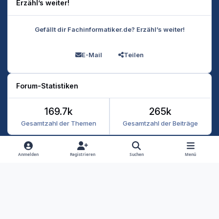
Erzähl’s weiter!
Gefällt dir Fachinformatiker.de? Erzähl’s weiter!
E-Mail
Teilen
Forum-Statistiken
169.7k
265k
Gesamtzahl der Themen
Gesamtzahl der Beiträge
Heller Modus
Dunkler Modus
Systemeinstellung
Anmelden
Registrieren
Suchen
Menü
Datenschutz
Kontakt
Cookies
RSS
Fachinformatiker 2026
Powered by
Invision Community