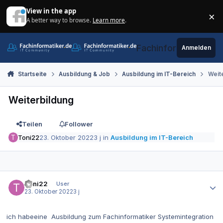
Zum Inhalt springen
View in the app
×
A better way to browse.
Learn more
.
Di
Fachinformatiker.de
Anmelden
Startseite
Ausbildung & Job
Ausbildung im IT-Bereich
Weit
Weiterbildung
Teilen
Follower
Toni22
23. Oktober 2022
3 j
in
Ausbildung im IT-Bereich
Autor-Statistiken
Toni22
User
23. Oktober 2022
3 j
ich habeeine Ausbildung zum Fachinformatiker Systemintegration