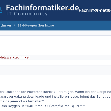
Fachinformatik
Beiträge
Co
echniker
SSH-Keygen über Intune
Netzwerktechniker
hlüsselpaar per Powershellscript zu erzeugen. Wenn ich das Script hän
ftwareverwaltung downloade und installieren lasse, bringt das Script a
ir da jemand weiterhelfen?
 ssh-keygen -b 2048 -t rsa -f C:\temp\id_rsa -q -N '""'