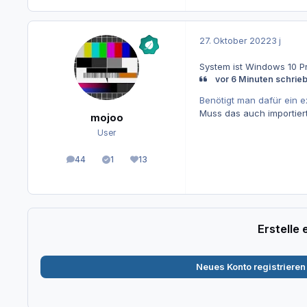
27. Oktober 2022
3 j
System ist Windows 10 P
vor 6 Minuten schrie
Benötigt man dafür ein e
Muss das auch importiert
mojoo
User
44
1
13
Beiträge
Lösungen
Reputation
Erstelle
Neues Konto registrieren