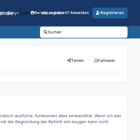
er.de
mmunity
Downloads
Jobs
Info
Bereits registriert? Anmelden
Registrieren
Suchen
Teilen
Follower
disch ausführe, funktioniert alles einwandfrei. Wenn ich das
b mit der Begründung der Befehlt ssh-keygen kann nicht