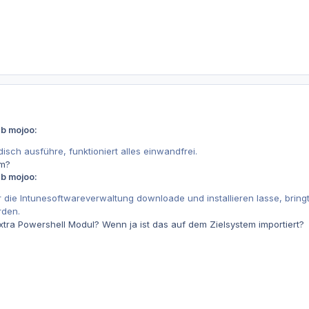
eb mojoo:
isch ausführe, funktioniert alles einwandfrei.
em?
eb mojoo:
 die Intunesoftwareverwaltung downloade und installieren lasse, bring
rden.
xtra Powershell Modul? Wenn ja ist das auf dem Zielsystem importiert?