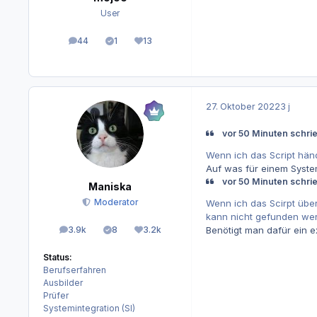
User
44
1
13
Beiträge
Lösungen
Reputation
27. Oktober 2022
3 j
vor 50 Minuten schri
Wenn ich das Script händ
Auf was für einem Syst
vor 50 Minuten schri
Maniska
Moderator
Wenn ich das Scirpt über
kann nicht gefunden we
3.9k
8
3.2k
Benötigt man dafür ein e
Beiträge
Lösungen
Reputation
Status:
Berufserfahren
Ausbilder
Prüfer
Systemintegration (SI)