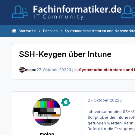
Zum Inhalt springen
Startseite
Fachlich
Systemadministratoren und Netzwerkt
SSH-Keygen über Intune
mojoo
27. Oktober 2022
3 j
in
Systemadministratoren und 
27. Oktober 2022
3 j
Ich versuche eine SSH-Sc
Scirpt über die Intuneso
gefunden werden. Kann m
Befehl für die Erzeugung:
mojoo