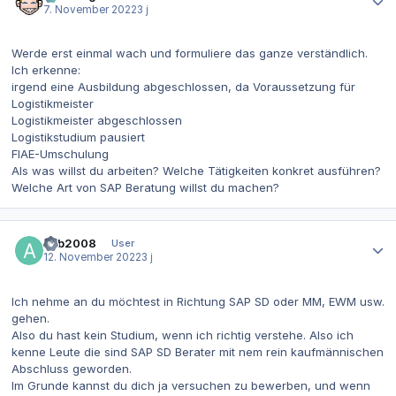
7. November 2022
3 j
Werde erst einmal wach und formuliere das ganze verständlich.
Ich erkenne:
irgend eine Ausbildung abgeschlossen, da Voraussetzung für
Logistikmeister
Logistikmeister abgeschlossen
Logistikstudium pausiert
FIAE-Umschulung
Als was willst du arbeiten? Welche Tätigkeiten konkret ausführen?
Welche Art von SAP Beratung willst du machen?
Autor-Statistiken
aub2008
User
12. November 2022
3 j
Ich nehme an du möchtest in Richtung SAP SD oder MM, EWM usw.
gehen.
Also du hast kein Studium, wenn ich richtig verstehe. Also ich
kenne Leute die sind SAP SD Berater mit nem rein kaufmännischen
Abschluss geworden.
Im Grunde kannst du dich ja versuchen zu bewerben, und wenn