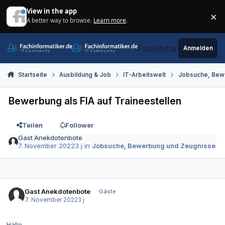
Zum Inhalt springen
View in the app
×
A better way to browse.
Learn more
.
Di
Fachinformatiker.de
Anmelden
Startseite
Ausbildung & Job
IT-Arbeitswelt
Jobsuche, Bew
Bewerbung als FIA auf Traineestellen
Teilen
Follower
Gast Anekdotenbote
7. November 2022
3 j
in
Jobsuche, Bewerbung und Zeugnisse
Gast Anekdotenbote
Gäste
7. November 2022
3 j
Hallo,