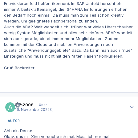
Entwicklerumfeld helfen (können). Im SAP Umfeld herscht eh
immer Arbeitskräftemangel, die S4HANA Einführungen erhöhen
den Bedarf noch einmal. Da muss man zum Teil schon kreativ
werden, um geeignetes Fachpersonal zu finden.
Auch die ABAP Welt wandelt sich, früher war vieles Überschaubar,
wenig Syntax-Möglichkeiten und alles sehr einfach. ABAP wandelt
sich aber gerade, bietet immer mehr Möglichkeiten. Zudem
kommen mit der Cloud und mobilen Anwendungen noch
zusätzliche "Anwendungsgebiete" dazu. Da kann man auch "nue"
Einsteigen und muss nicht mit den "alten Hasen" konkurieren.
Gruß Bockreiter
Autor-Statistiken
aub2008
User
16. November 2022
3 j
AUTOR
Ahh ok, Danke.
Okay, das mit Xing versuche ich mal. Muss ich nur mal