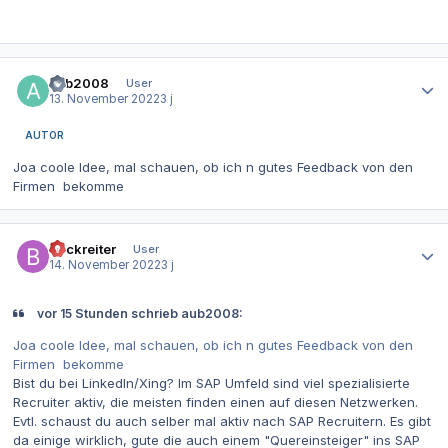
Autor-Statistiken
aub2008
User
13. November 2022
3 j
AUTOR
Joa coole Idee, mal schauen, ob ich n gutes Feedback von den
Firmen bekomme
Autor-Statistiken
Bockreiter
User
14. November 2022
3 j
vor 15 Stunden schrieb aub2008:
Joa coole Idee, mal schauen, ob ich n gutes Feedback von den
Firmen bekomme
Bist du bei LinkedIn/Xing? Im SAP Umfeld sind viel spezialisierte
Recruiter aktiv, die meisten finden einen auf diesen Netzwerken.
Evtl. schaust du auch selber mal aktiv nach SAP Recruitern. Es gibt
da einige wirklich, gute die auch einem "Quereinsteiger" ins SAP