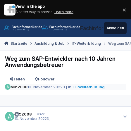
Zum Inhalt springen
View in the app
×
A better way to browse.
Learn more
.
Di
Fachinformatiker.de
Anmelden
Startseite
Ausbildung & Job
IT-Weiterbildung
Weg zum SAP
Weg zum SAP-Entwickler nach 10 Jahren
Anwendungsbetreuer
Teilen
Follower
aub2008
13. November 2022
3 j
in
IT-Weiterbildung
Autor-Statistiken
aub2008
User
13. November 2022
3 j