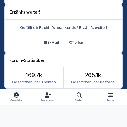
Erzähl’s weiter!
Gefällt dir Fachinformatiker.de? Erzähl’s weiter!
E-Mail
Teilen
Forum-Statistiken
169.7k
265.1k
Gesamtzahl der Themen
Gesamtzahl der Beiträge
Heller Modus
Dunkler Modus
Systemeinstellung
Anmelden
Registrieren
Suchen
Menü
Datenschutz
Kontakt
Cookies
RSS
Fachinformatiker 2026
Powered by
Invision Community