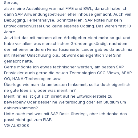
Servus,
also meine Ausbildung war mal FIAE und BWL, danach habe ich
dann SAP Anwendungsbetreuer eher Inhouse gemacht. Auch viel
Debugging, Fehleranalyse, Schnittstellen, SAP Notes nur kein
Entwicklerschlüssel und keine eigenes Coding. Das waren fast 10
Jahre.
Jetzt lief das mit meinem alten Arbeitgeber nicht mehr so gut und
habe vor allem aus menschlichen Gründen gekündigt nachdem
der mit einer anderen Firma fusionierte. Leider gab es da auch nix
mit interner Umschulung o.ä., obwohl das eigentlich viel Sinn
gemacht hätte.
Gerne möchte ich etwas technischer werden, am besten SAP
Entwickler auch gerne die neuen Technologien CSC-Views, ABAP-
OO, HANA-Technologien usw.
Überlege wie man da am besten hinkommt, sollte doch eigentlich
ne gute Idee sin, oder was meint ihr?
Meint ihr, es ist gut sich direkt auf ne Entwicklerstelle zu
bewerben? Oder besser ne Weiterbildung oder ein Studium um
dahinzukommen?
Hatte auch mal was mit SAP Basis überlegt, aber ich denke das
passt nicht gut zum FIAE.
VG AUB2008