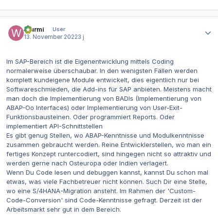
Autor-Statistiken
Wurmi
User
13. November 2022
3 j
Im SAP-Bereich ist die Eigenentwicklung mittels Coding
normalerweise überschaubar. In den wenigsten Fällen werden
komplett kundeigene Module entwickelt, dies eigentlich nur bei
Softwareschmieden, die Add-ins für SAP anbieten. Meistens macht
man doch die Implementierung von BADIs (Implementierung von
ABAP-Oo Interfaces) oder Implementierung von User-Exit-
Funktionsbausteinen. Oder programmiert Reports. Oder
implementiert API-Schnittstellen
Es gibt genug Stellen, wo ABAP-Kenntnisse und Modulkenntnisse
zusammen gebraucht werden. Reine Entwicklerstellen, wo man ein
fertiges Konzept runtercodiert, sind hingegen nicht so attraktiv und
werden gerne nach Osteuropa oder Indien verlagert.
Wenn Du Code lesen und debuggen kannst, kannst Du schon mal
etwas, was viele Fachbetreuer nicht können. Such Dir eine Stelle,
wo eine S/4HANA-Migration ansteht. Im Rahmen der 'Custom-
Code-Conversion' sind Code-Kenntnisse gefragt. Derzeit ist der
Arbeitsmarkt sehr gut in dem Bereich.