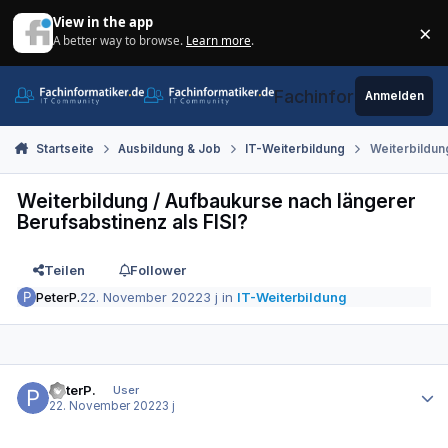
Zum Inhalt springen
View in the app
×
A better way to browse.
Learn more
.
Di
Fachinformatiker.de
Anmelden
Startseite
Ausbildung & Job
IT-Weiterbildung
Weiterbildung
Weiterbildung / Aufbaukurse nach längerer
Berufsabstinenz als FISI?
Teilen
Follower
PeterP.
22. November 2022
3 j
in
IT-Weiterbildung
Autor-Statistiken
PeterP.
User
22. November 2022
3 j