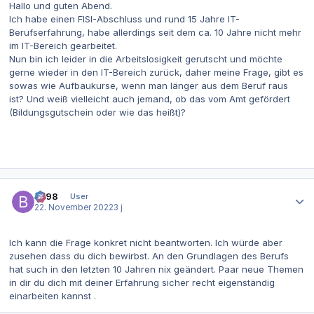
Hallo und guten Abend.
Ich habe einen FISI-Abschluss und rund 15 Jahre IT-
Berufserfahrung, habe allerdings seit dem ca. 10 Jahre nicht mehr
im IT-Bereich gearbeitet.
Nun bin ich leider in die Arbeitslosigkeit gerutscht und möchte
gerne wieder in den IT-Bereich zurück, daher meine Frage, gibt es
sowas wie Aufbaukurse, wenn man länger aus dem Beruf raus
ist? Und weiß vielleicht auch jemand, ob das vom Amt gefördert
(Bildungsgutschein oder wie das heißt)?
Autor-Statistiken
be98
User
22. November 2022
3 j
Ich kann die Frage konkret nicht beantworten. Ich würde aber
zusehen dass du dich bewirbst. An den Grundlagen des Berufs
hat such in den letzten 10 Jahren nix geändert. Paar neue Themen
in dir du dich mit deiner Erfahrung sicher recht eigenständig
einarbeiten kannst .