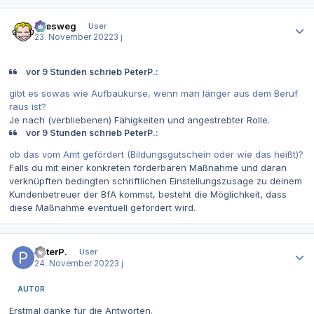
Autor-Statistiken
allesweg
User
23. November 2022
3 j
vor 9 Stunden schrieb PeterP.:
gibt es sowas wie Aufbaukurse, wenn man länger aus dem Beruf
raus ist?
Je nach (verbliebenen) Fähigkeiten und angestrebter Rolle.
vor 9 Stunden schrieb PeterP.:
ob das vom Amt gefördert (Bildungsgutschein oder wie das heißt)?
Falls du mit einer konkreten förderbaren Maßnahme und daran
verknüpften bedingten schriftlichen Einstellungszusage zu deinem
Kundenbetreuer der BfA kommst, besteht die Möglichkeit, dass
diese Maßnahme eventuell gefördert wird.
Autor-Statistiken
PeterP.
User
24. November 2022
3 j
AUTOR
Erstmal danke für die Antworten.