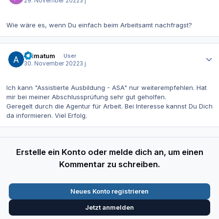
29. November 2022
3 j
Wie wäre es, wenn Du einfach beim Arbeitsamt nachfragst?
Autor-Statistiken
ultimatum
User
30. November 2022
3 j
Ich kann "Assistierte Ausbildung - ASA" nur weiterempfehlen. Hat
mir bei meiner Abschlussprüfung sehr gut geholfen.
Geregelt durch die Agentur für Arbeit. Bei Interesse kannst Du Dich
da informieren. Viel Erfolg.
Erstelle ein Konto oder melde dich an, um einen
Kommentar zu schreiben.
Neues Konto registrieren
Jetzt anmelden