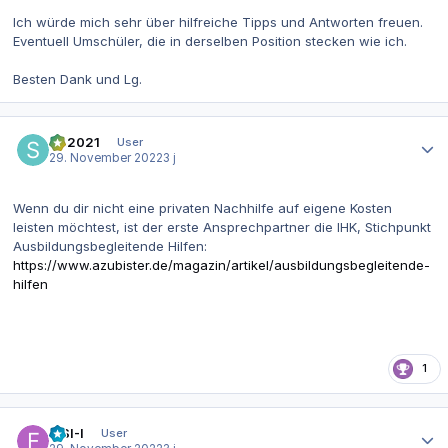
Ich würde mich sehr über hilfreiche Tipps und Antworten freuen.
Eventuell Umschüler, die in derselben Position stecken wie ich.
Besten Dank und Lg.
Autor-Statistiken
SR2021
User
29. November 2022
3 j
Wenn du dir nicht eine privaten Nachhilfe auf eigene Kosten
leisten möchtest, ist der erste Ansprechpartner die IHK, Stichpunkt
Ausbildungsbegleitende Hilfen:
https://www.azubister.de/magazin/artikel/ausbildungsbegleitende-
hilfen
1
Autor-Statistiken
FISI-I
User