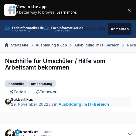
Zum Inhalt springen
View in the app
×
A better way to browse.
Learn more
.
Di
Fachinformatiker.de
Anmelden
Startseite
Ausbildung & Job
Ausbildung im IT-Bereich
Nach
Nachhilfe für Umschüler / Hilfe vom
Arbeitsamt bekommen
nachhilfe
umschulung
Teilen
Follower
Sukbertikus
29. November 2022
3 j
in
Ausbildung im IT-Bereich
Autor-Statistiken
Sukbertikus
User