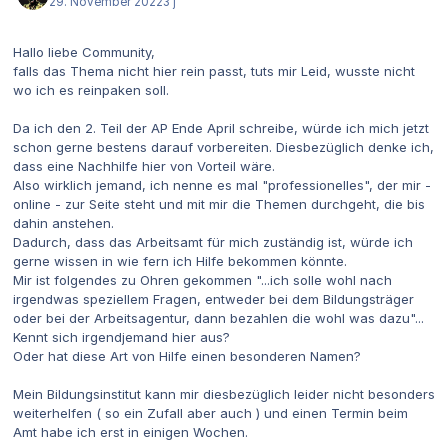
29. November 2022
3 j
Hallo liebe Community,
falls das Thema nicht hier rein passt, tuts mir Leid, wusste nicht
wo ich es reinpaken soll.
Da ich den 2. Teil der AP Ende April schreibe, würde ich mich jetzt
schon gerne bestens darauf vorbereiten. Diesbezüglich denke ich,
dass eine Nachhilfe hier von Vorteil wäre.
Also wirklich jemand, ich nenne es mal "professionelles", der mir -
online - zur Seite steht und mit mir die Themen durchgeht, die bis
dahin anstehen.
Dadurch, dass das Arbeitsamt für mich zuständig ist, würde ich
gerne wissen in wie fern ich Hilfe bekommen könnte.
Mir ist folgendes zu Ohren gekommen "...ich solle wohl nach
irgendwas speziellem Fragen, entweder bei dem Bildungsträger
oder bei der Arbeitsagentur, dann bezahlen die wohl was dazu"...
Kennt sich irgendjemand hier aus?
Oder hat diese Art von Hilfe einen besonderen Namen?
Mein Bildungsinstitut kann mir diesbezüglich leider nicht besonders
weiterhelfen ( so ein Zufall aber auch ) und einen Termin beim
Amt habe ich erst in einigen Wochen.