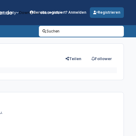
er.de
mmunity
Downloads
Jobs
Info
Bereits registriert? Anmelden
Registrieren
Suchen
Teilen
Follower
u.