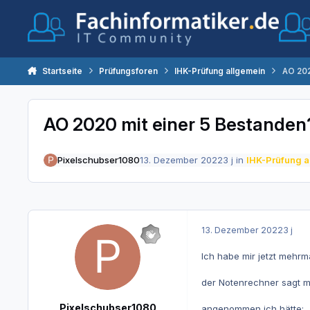
Zum Inhalt springen
Startseite
Prüfungsforen
IHK-Prüfung allgemein
AO 202
AO 2020 mit einer 5 Bestanden
Pixelschubser1080
13. Dezember 2022
3 j
in
IHK-Prüfung a
13. Dezember 2022
3 j
Ich habe mir jetzt mehr
der Notenrechner sagt ma
Pixelschubser1080
angenommen ich hätte: