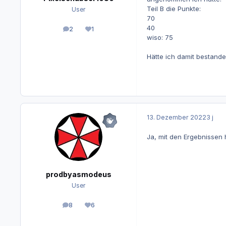
Teil B die Punkte:
User
70
40
2
1
Beiträge
Reputation
wiso: 75
Hätte ich damit bestand
13. Dezember 2022
3 j
Ja, mit den Ergebnissen 
prodbyasmodeus
User
8
6
Beiträge
Reputation