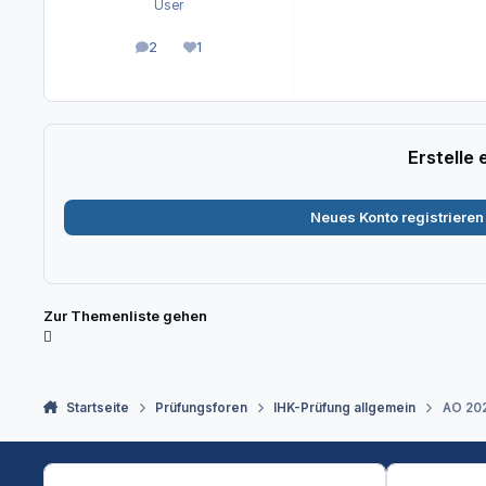
User
2
1
Beiträge
Reputation
Erstelle
Neues Konto registrieren
Zur Themenliste gehen
Startseite
Prüfungsforen
IHK-Prüfung allgemein
AO 202