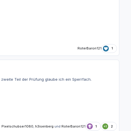
RoterBaron121
1
zweite Teil der Prüfung glaube ich ein Sperrfach.
Pixelschubser1080
,
h3isenberg
und
RoterBaron121
1
2