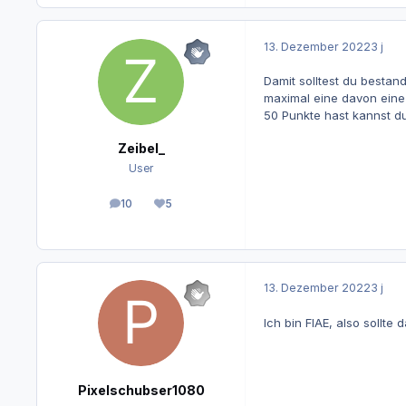
13. Dezember 2022
3 j
Damit solltest du bestan
maximal eine davon eine
50 Punkte hast kannst d
Zeibel_
User
10
5
Beiträge
Reputation
13. Dezember 2022
3 j
Ich bin FIAE, also sollt
Pixelschubser1080