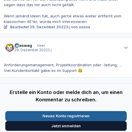
sagen dass das mir auch nicht gefällt.
Wenn jemand Ideen hat, auch gerne etwas weiter entfernt vom
klassischen AE'ler, würde mich interessieren.
Bearbeitet
29. Dezember 2022
3 j
von usaoa
Autor-Statistiken
allesweg
User
29. Dezember 2022
3 j
Anforderungsmanagement, Projektkoordination oder -leitung, ...
Viel Kundenkontakt gäbe es im Support
🤐
Erstelle ein Konto oder melde dich an, um einen
Kommentar zu schreiben.
Neues Konto registrieren
Jetzt anmelden