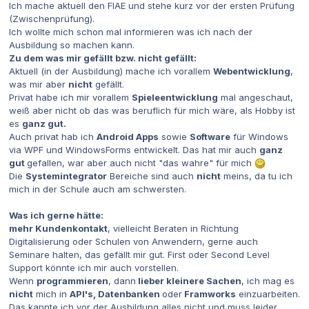
Ich mache aktuell den FIAE und stehe kurz vor der ersten Prüfung
(Zwischenprüfung).
Ich wollte mich schon mal informieren was ich nach der
Ausbildung so machen kann.
Zu dem was mir gefällt bzw. nicht gefällt:
Aktuell (in der Ausbildung) mache ich vorallem
Webentwicklung
,
was mir aber
nicht
gefällt.
Privat habe ich mir vorallem
Spieleentwicklung
mal angeschaut,
weiß aber nicht ob das was beruflich für mich wäre, als Hobby ist
es
ganz gut.
Auch privat hab ich
Android Apps
sowie
Software
für Windows
via WPF und WindowsForms entwickelt. Das hat mir auch
ganz
gut
gefallen, war aber auch nicht "das wahre" für mich
Die
Systemintegrator
Bereiche sind auch
nicht
meins, da tu ich
mich in der Schule auch am schwersten.
Was ich gerne hätte:
mehr Kundenkontakt
, vielleicht Beraten in Richtung
Digitalisierung oder Schulen von Anwendern, gerne auch
Seminare halten, das gefällt mir gut. First oder Second Level
Support könnte ich mir auch vorstellen.
Wenn
programmieren
, dann
lieber kleinere Sachen
, ich mag es
nicht
mich in
API's, Datenbanken
oder
Framworks
einzuarbeiten.
Das kannte ich vor der Ausbildung alles nicht und muss leider