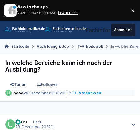
Zum Inhalt springen
View in the app
×
A better way to browse.
Learn more
.
Di
Fachinformatiker.de
Anmelden
Startseite
Ausbildung & Job
IT-Arbeitswelt
In welche Berei
In welche Bereiche kann ich nach der
Ausbildung?
Teilen
Follower
usaoa
29. Dezember 2022
3 j
in
IT-Arbeitswelt
Autor-Statistiken
usaoa
User
29. Dezember 2022
3 j