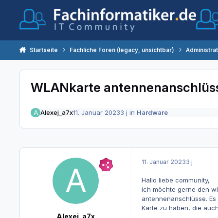
Zum Inhalt springen
Startseite
Fachliche Foren (legacy, unsichtbar)
Administra
WLANkarte antennenanschlüs
Alexej_a7x
11. Januar 2023
3 j
in
Hardware
11. Januar 2023
3 j
Hallo liebe community,
ich möchte gerne den wl
antennenanschlüsse. Es f
Karte zu haben, die auch
Alexej_a7x