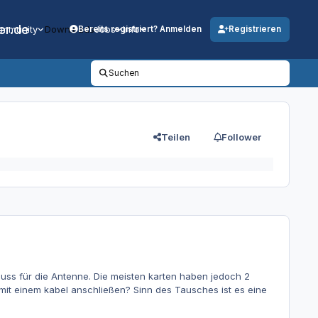
er.de
mmunity
Downloads
Jobs
Info
Bereits registriert? Anmelden
Registrieren
Suchen
Teilen
Follower
ss für die Antenne. Die meisten karten haben jedoch 2
mit einem kabel anschließen? Sinn des Tausches ist es eine