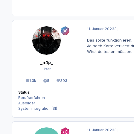
11. Januar 2023
3 j
Das sollte funktionieren.
Je nach Karte verlierst d
Wirst du testen müssen.
_n4p_
User
1.3k
5
393
Beiträge
Lösungen
Reputation
Status:
Berufserfahren
Ausbilder
Systemintegration (SI)
11. Januar 2023
3 j