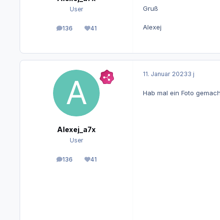
Gruß
User
Alexej
136
41
Beiträge
Reputation
11. Januar 2023
3 j
Hab mal ein Foto gemacht
Alexej_a7x
User
136
41
Beiträge
Reputation