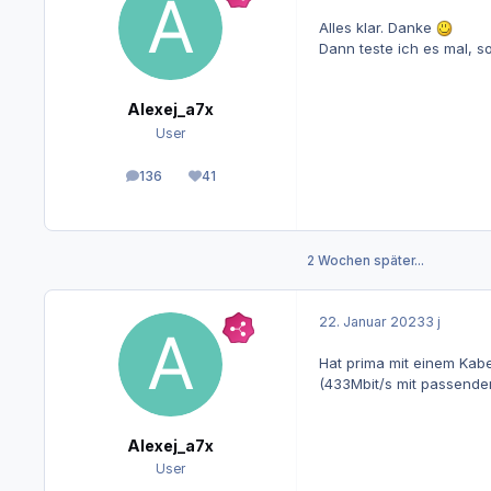
Alles klar. Danke
Dann teste ich es mal, so
Alexej_a7x
User
136
41
Beiträge
Reputation
2 Wochen später...
22. Januar 2023
3 j
Hat prima mit einem Kabe
(433Mbit/s mit passende
Alexej_a7x
User