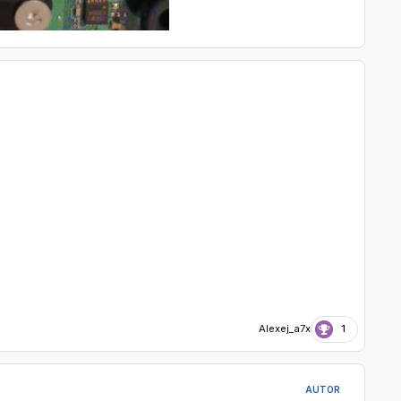
Alexej_a7x
1
AUTOR