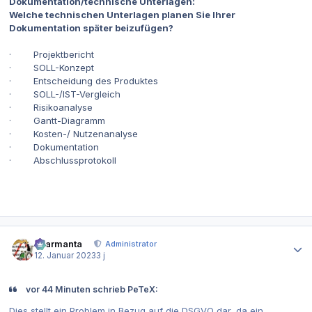
Dokumentation/technische Unterlagen:
Welche technischen Unterlagen planen Sie Ihrer
Dokumentation später beizufügen?
· Projektbericht
· SOLL-Konzept
· Entscheidung des Produktes
· SOLL-/IST-Vergleich
· Risikoanalyse
· Gantt-Diagramm
· Kosten-/ Nutzenanalyse
· Dokumentation
· Abschlussprotokoll
Autor-Statistiken
charmanta
Administrator
12. Januar 2023
3 j
vor 44 Minuten schrieb PeTeX:
Dies stellt ein Problem in Bezug auf die DSGVO dar, da ein