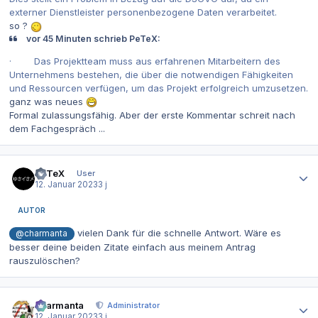
externer Dienstleister personenbezogene Daten verarbeitet.
so ?
vor 45 Minuten schrieb PeTeX:
· Das Projektteam muss aus erfahrenen Mitarbeitern des
Unternehmens bestehen, die über die notwendigen Fähigkeiten
und Ressourcen verfügen, um das Projekt erfolgreich umzusetzen.
ganz was neues
Formal zulassungsfähig. Aber der erste Kommentar schreit nach
dem Fachgespräch ...
Autor-Statistiken
PeTeX
User
12. Januar 2023
3 j
AUTOR
vielen Dank für die schnelle Antwort. Wäre es
@charmanta
besser deine beiden Zitate einfach aus meinem Antrag
rauszulöschen?
Autor-Statistiken
charmanta
Administrator
12. Januar 2023
3 j