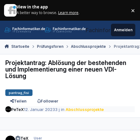
Zum Inhalt springen
View in the app
×
A better way to browse.
Learn more
.
Di
Fachinformatiker.de
Anmelden
Startseite
Prüfungsforen
Abschlussprojekte
Projektantrag
Projektantrag: Ablösung der bestehenden
und Implementierung einer neuen VDI-
Lösung
pantrag_fisi
Teilen
Follower
PeTeX
12. Januar 2023
3 j
in
Abschlussprojekte
Autor-Statistiken
PeTeX
User