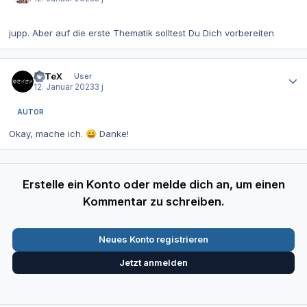
jupp. Aber auf die erste Thematik solltest Du Dich vorbereiten
Autor-Statistiken
PeTeX
User
12. Januar 2023
3 j
AUTOR
Okay, mache ich.
Danke!
😄
Erstelle ein Konto oder melde dich an, um einen
Kommentar zu schreiben.
Neues Konto registrieren
Jetzt anmelden