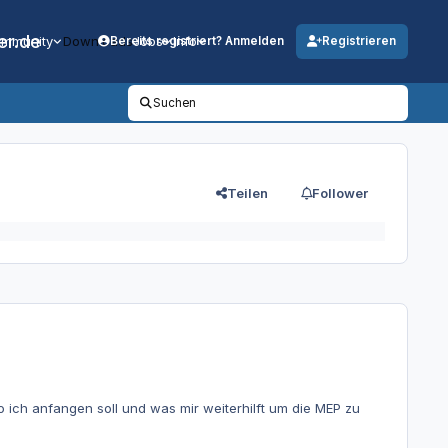
er.de
mmunity
Downloads
Jobs
Info
Bereits registriert? Anmelden
Registrieren
Suchen
Teilen
Follower
o ich anfangen soll und was mir weiterhilft um die MEP zu