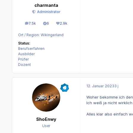
charmanta
Administrator
7.5k
6
2.9k
Beiträge
Lösungen
Reputation
Ort / Region:
Wikingerland
Status:
Berufserfahren
Ausbilder
Prüfer
Dozent
12. Januar 2023
3 j
Woher bekomme ich denn
Ich weiß ja nicht wirklic
Alles klar also einfach
ShoEnwy
User