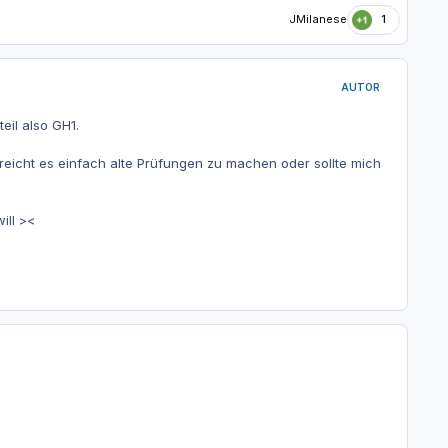
JMilanese
1
AUTOR
eil also GH1.
, reicht es einfach alte Prüfungen zu machen oder sollte mich
ill ><