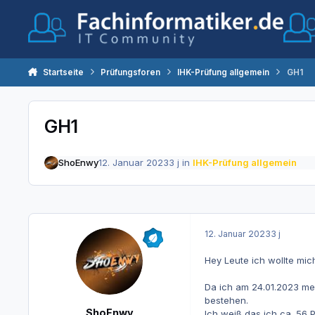
Zum Inhalt springen
Startseite
Prüfungsforen
IHK-Prüfung allgemein
GH1
GH1
ShoEnwy
12. Januar 2023
3 j
in
IHK-Prüfung allgemein
12. Januar 2023
3 j
Hey Leute ich wollte mi
Da ich am 24.01.2023 mei
bestehen.
ShoEnwy
Ich weiß das ich ca. 56 