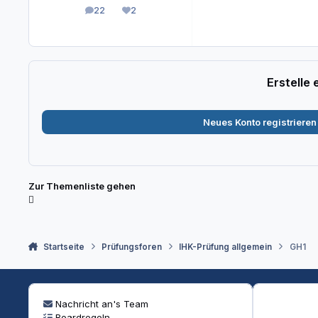
22
2
Beiträge
Reputation
Erstelle
Neues Konto registrieren
Zur Themenliste gehen
Startseite
Prüfungsforen
IHK-Prüfung allgemein
GH1
Nachricht an's Team
Boardregeln