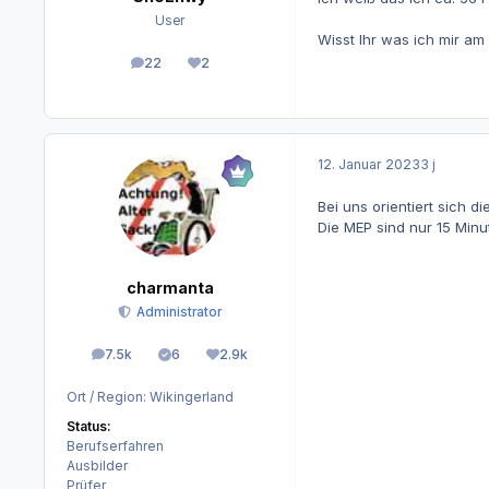
User
Wisst Ihr was ich mir am
22
2
Beiträge
Reputation
12. Januar 2023
3 j
Bei uns orientiert sich 
Die MEP sind nur 15 Minu
charmanta
Administrator
7.5k
6
2.9k
Beiträge
Lösungen
Reputation
Ort / Region:
Wikingerland
Status:
Berufserfahren
Ausbilder
Prüfer