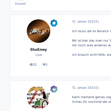
Dozent
12. Januar 2023
3 j
Ich muss die im Bereich 
Mir ist klar das man nur
mir noch was anderes a
ShoEnwy
Ich brauch echt Hilfe, we
User
22
2
Beiträge
Reputation
12. Januar 2023
3 j
kann niemand genau sage
Schau Dir nochmal die v