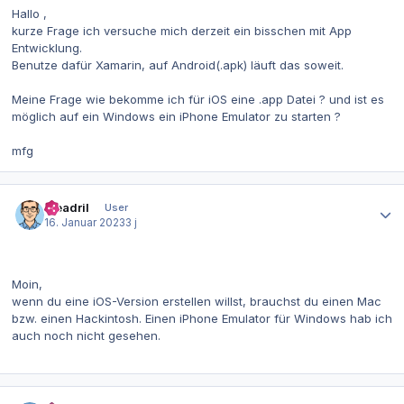
Hallo ,
kurze Frage ich versuche mich derzeit ein bisschen mit App
Entwicklung.
Benutze dafür Xamarin, auf Android(.apk) läuft das soweit.
Meine Frage wie bekomme ich für iOS eine .app Datei ? und ist es
möglich auf ein Windows ein iPhone Emulator zu starten ?
mfg
Autor-Statistiken
Meadril
User
16. Januar 2023
3 j
Moin,
wenn du eine iOS-Version erstellen willst, brauchst du einen Mac
bzw. einen Hackintosh. Einen iPhone Emulator für Windows hab ich
auch noch nicht gesehen.
Autor-Statistiken