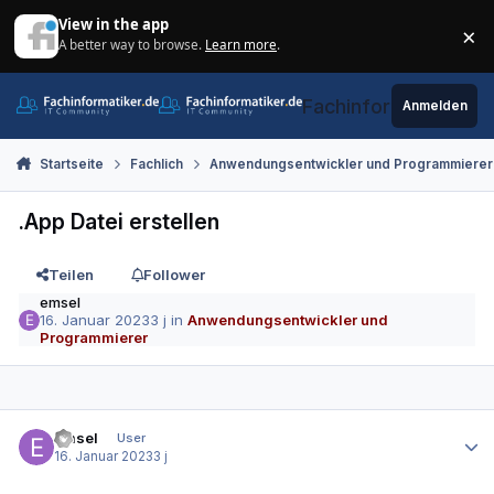
Zum Inhalt springen
View in the app
×
A better way to browse.
Learn more
.
Di
Fachinformatiker.de
Anmelden
Startseite
Fachlich
Anwendungsentwickler und Programmierer
.App Datei erstellen
Teilen
Follower
emsel
16. Januar 2023
3 j
in
Anwendungsentwickler und
Programmierer
Autor-Statistiken
emsel
User
16. Januar 2023
3 j