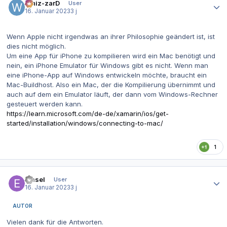
Whiz-zarD
User
16. Januar 2023
3 j
Wenn Apple nicht irgendwas an ihrer Philosophie geändert ist, ist
dies nicht möglich.
Um eine App für iPhone zu kompilieren wird ein Mac benötigt und
nein, ein iPhone Emulator für Windows gibt es nicht. Wenn man
eine iPhone-App auf Windows entwickeln möchte, braucht ein
Mac-Buildhost. Also ein Mac, der die Kompilierung übernimmt und
auch auf dem ein Emulator läuft, der dann vom Windows-Rechner
gesteuert werden kann.
https://learn.microsoft.com/de-de/xamarin/ios/get-
started/installation/windows/connecting-to-mac/
1
Autor-Statistiken
emsel
User
16. Januar 2023
3 j
AUTOR
Vielen dank für die Antworten.