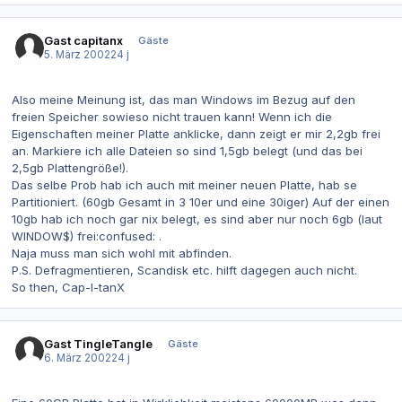
Gast capitanx
Gäste
5. März 2002
24 j
Also meine Meinung ist, das man Windows im Bezug auf den
freien Speicher sowieso nicht trauen kann! Wenn ich die
Eigenschaften meiner Platte anklicke, dann zeigt er mir 2,2gb frei
an. Markiere ich alle Dateien so sind 1,5gb belegt (und das bei
2,5gb Plattengröße!).
Das selbe Prob hab ich auch mit meiner neuen Platte, hab se
Partitioniert. (60gb Gesamt in 3 10er und eine 30iger) Auf der einen
10gb hab ich noch gar nix belegt, es sind aber nur noch 6gb (laut
WINDOW$) frei:confused: .
Naja muss man sich wohl mit abfinden.
P.S. Defragmentieren, Scandisk etc. hilft dagegen auch nicht.
So then, Cap-I-tanX
Gast TingleTangle
Gäste
6. März 2002
24 j