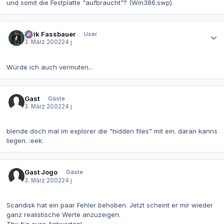
und somit die Festplatte "aufbraucht"? (Win386.swp)
Autor-Statistiken
Alrik Fassbauer
User
3. März 2002
24 j
Würde ich auch vermuten...
Gast
Gäste
3. März 2002
24 j
blende doch mal im explorer die "hidden files" mit ein. daran kanns
liegen. :eek:
Gast Jogo
Gäste
3. März 2002
24 j
Scandisk hat ein paar Fehler behoben. Jetzt scheint er mir wieder
ganz realistische Werte anzuzeigen.