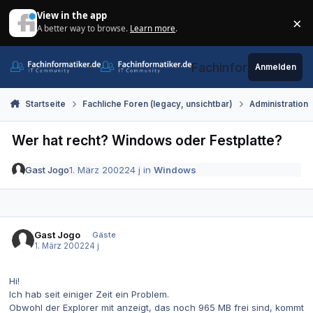
Zum Inhalt springen
View in the app
×
A better way to browse.
Learn more
.
Di
Fachinformatiker.de
Anmelden
Startseite
Fachliche Foren (legacy, unsichtbar)
Administration
Wer hat recht? Windows oder Festplatte?
Gast Jogo
1. März 2002
24 j
in
Windows
Gast Jogo
Gäste
1. März 2002
24 j
Hi!
Ich hab seit einiger Zeit ein Problem.
Obwohl der Explorer mit anzeigt, das noch 965 MB frei sind, kommt