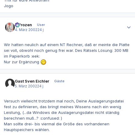
Thx für eure Antworten!
Jogo
Autor-Statistiken
2-frozen
User
4. März 2002
24 j
Wir hatten neulich auf einem NT Rechner, daß er meinte die Platte
sei voll, obwohl noch genug frei war. Des Rätsels Lösung: 300 MB
im Papierkorb :eek:
Nur zur Ergänzung
Gast Sven Eichler
Gäste
5. März 2002
24 j
Versuch vielleicht trotzdem mal noch, Deine Auslagerungsdatei
fest zu definieren, das bringt meines Wissens nach ein wenig
Leistung, (...da Windows die Auslagerungsdatei nicht ständig
berechnen muß...? :confused: )
Man sollte drei- bis viermal die Größe des vorhandenen
Hauptspeichers wählen.