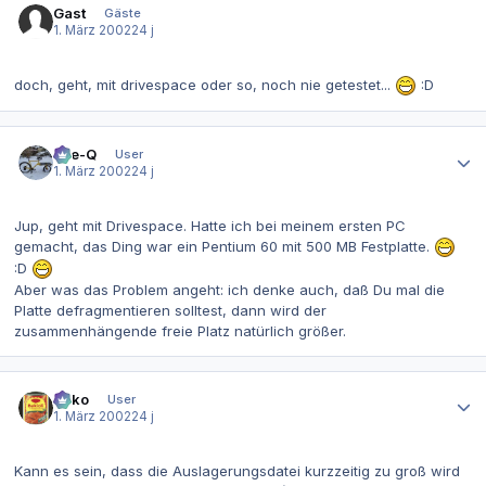
Gast
Gäste
1. März 2002
24 j
doch, geht, mit drivespace oder so, noch nie getestet...
:D
Autor-Statistiken
Eye-Q
User
1. März 2002
24 j
Jup, geht mit Drivespace. Hatte ich bei meinem ersten PC
gemacht, das Ding war ein Pentium 60 mit 500 MB Festplatte.
:D
Aber was das Problem angeht: ich denke auch, daß Du mal die
Platte defragmentieren solltest, dann wird der
zusammenhängende freie Platz natürlich größer.
Autor-Statistiken
Bako
User
1. März 2002
24 j
Kann es sein, dass die Auslagerungsdatei kurzzeitig zu groß wird