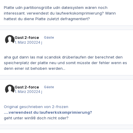
Platte udn partitionsgröße udn dateisystem wären noch
interessant. verwendest du laufwerkskomprimierung? Wann
hattest du diene Platte zuletzt defragmentiert?
Gast 2-force
Gäste
1. März 2002
24 j
aha gut dann las mal scandisk drüberlaufen der berechnet den
speicherplatz der platte neu und somit müsste der fehler wenn es
denn einer ist behoben werden...
Gast 2-force
Gäste
1. März 2002
24 j
Original geschrieben von 2-frozen
....verwendest du laufwerkskomprimierung?
geht unter win98 doch nicht oder?