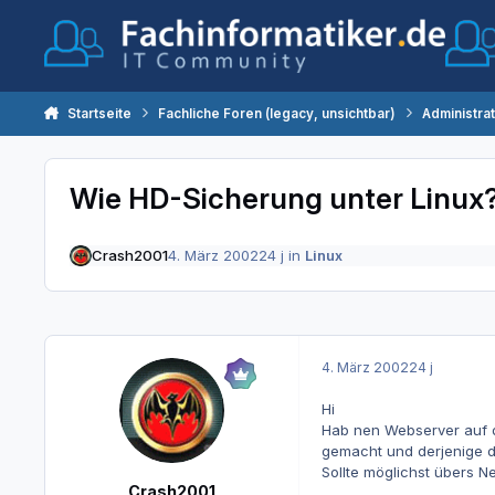
Zum Inhalt springen
Startseite
Fachliche Foren (legacy, unsichtbar)
Administra
Wie HD-Sicherung unter Linux
Crash2001
4. März 2002
24 j
in
Linux
4. März 2002
24 j
Hi
Hab nen Webserver auf d
gemacht und derjenige d
Sollte möglichst übers N
Crash2001