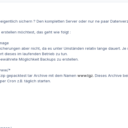
gentlich sichern ? Den kompletten Server oder nur ne paar Datenverze
 erstellen möchtest, das geht wie folgt :
image
 Sicherungen aber nicht, da es unter Umständen relativ lange dauert. Je
t dieses im laufenden Betrieb zu tun.
 bewährete Möglichkeit Backups zu erstellen.
www/*
t gzip gepacktest tar Archive mit dem Namen
www.tgz.
Dieses Archive bei
per Cron z.B. täglich starten.