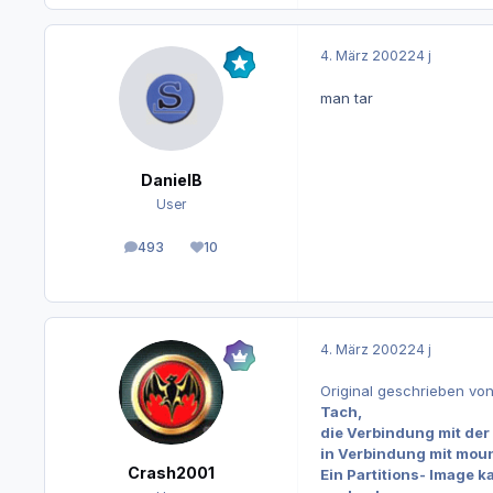
4. März 2002
24 j
man tar
DanielB
User
493
10
Beiträge
Reputation
4. März 2002
24 j
Original geschrieben vo
Tach,
die Verbindung mit der
in Verbindung mit moun
Crash2001
Ein Partitions- Image 