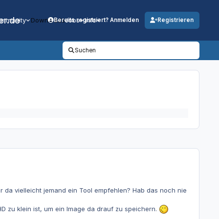
er.de
mmunity
Downloads
Jobs
Info
Bereits registriert? Anmelden
Registrieren
Suchen
 da vielleicht jemand ein Tool empfehlen? Hab das noch nie
D zu klein ist, um ein Image da drauf zu speichern.