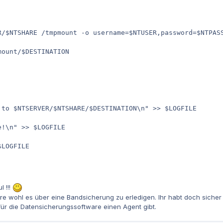
R/$NTSHARE /tmpmount -o username=$NTUSER,password=$NTPASS
ount/$DESTINATION

 to $NTSERVER/$NTSHARE/$DESTINATION\n" >> $LOGFILE

!\n" >> $LOGFILE 

LOGFILE

l !!!
re wohl es über eine Bandsicherung zu erledigen. Ihr habt doch siche
ür die Datensicherungssoftware einen Agent gibt.