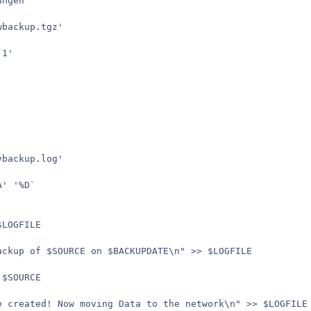
ngen'

backup.tgz'

1'

backup.log'

' '%D`

LOGFILE

ackup of $SOURCE on $BACKUPDATE\n" >> $LOGFILE

$SOURCE

e created! Now moving Data to the network\n" >> $LOGFILE
