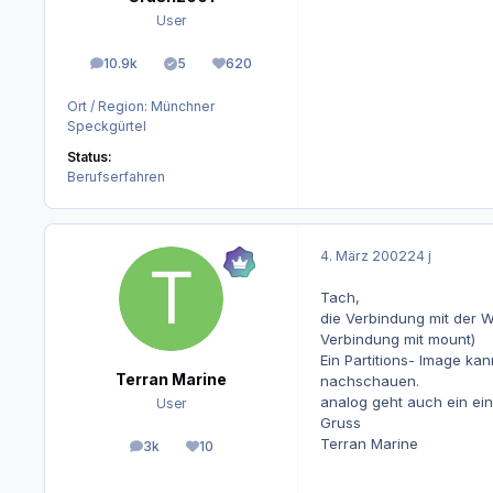
User
10.9k
5
620
Beiträge
Lösungen
Reputation
Ort / Region:
Münchner
Speckgürtel
Status:
Berufserfahren
4. März 2002
24 j
Tach,
die Verbindung mit der 
Verbindung mit mount)
Ein Partitions- Image ka
Terran Marine
nachschauen.
analog geht auch ein einf
User
Gruss
Terran Marine
3k
10
Beiträge
Reputation