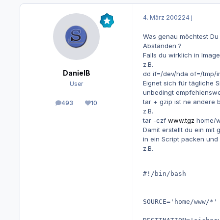
4. März 2002
24 j
Was genau möchtest Du ei
Abständen ?
Falls du wirklich in Image
z.B.
DanielB
dd if=/dev/hda of=/tmp/
Eignet sich für tägliche
User
unbedingt empfehlenswer
tar + gzip ist ne andere
493
10
Beiträge
Reputation
z.B.
tar -czf
www.tgz
home/
Damit erstellt du ein mi
in ein Script packen und 
z.B.
#!/bin/bash

SOURCE='home/www/*'
