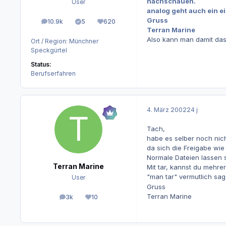
nachschauen.
User
analog geht auch ein ei
Gruss
10.9k
5
620
Beiträge
Lösungen
Reputation
Terran Marine
Also kann man damit das
Ort / Region:
Münchner
Speckgürtel
Status:
Berufserfahren
4. März 2002
24 j
Tach,
habe es selber noch nic
da sich die Freigabe wie
Normale Dateien lassen 
Terran Marine
Mit tar, kannst du mehre
"man tar" vermutlich sa
User
Gruss
Terran Marine
3k
10
Beiträge
Reputation