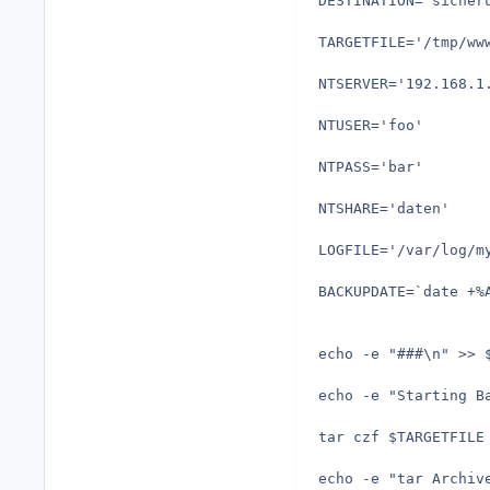
DESTINATION='sicheru
TARGETFILE='/tmp/www
NTSERVER='192.168.1.
NTUSER='foo'

NTPASS='bar'

NTSHARE='daten'

LOGFILE='/var/log/my
BACKUPDATE=`date +%A
echo -e "###\n" >> $
echo -e "Starting B
tar czf $TARGETFILE 
echo -e "tar Archiv