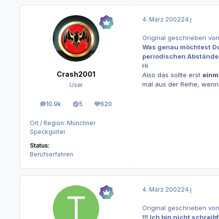
4. März 2002
24 j
Original geschrieben von
Was genau möchtest Du 
periodischen Abstände
Hi
Crash2001
Also das sollte erst
einm
mal aus der Reihe, wenn
User
10.9k
5
620
Beiträge
Lösungen
Reputation
Ort / Region:
Münchner
Speckgürtel
Status:
Berufserfahren
4. März 2002
24 j
Original geschrieben von
!!! Ich bin nicht schreibf