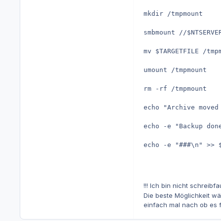
mkdir /tmpmount

smbmount //$NTSERVE
mv $TARGETFILE /tmpm
umount /tmpmount

rm -rf /tmpmount

echo "Archive moved
echo -e "Backup done
echo -e "###\n" >> $
!!! Ich bin nicht schreibfau
Die beste Möglichkeit wä
einfach mal nach ob es f