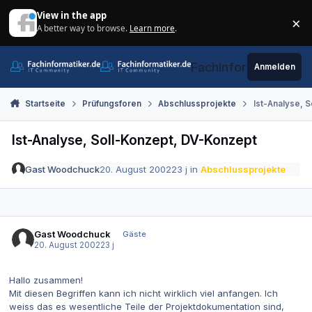
Zum Inhalt springen
View in the app
×
A better way to browse.
Learn more
.
Di
Fachinformatiker.de
Anmelden
Startseite
Prüfungsforen
Abschlussprojekte
Ist-Analyse, 
Ist-Analyse, Soll-Konzept, DV-Konzept
Gast Woodchuck
20. August 2002
23 j
in
Abschlussprojekte
Gast Woodchuck
Gäste
20. August 2002
23 j
Hallo zusammen!
Mit diesen Begriffen kann ich nicht wirklich viel anfangen. Ich
weiss das es wesentliche Teile der Projektdokumentation sind,