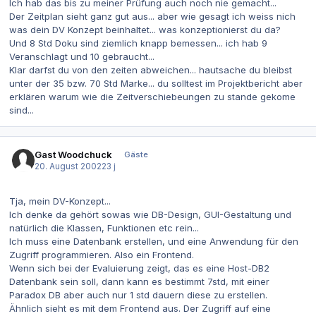
Ich hab das bis zu meiner Prüfung auch noch nie gemacht...
Der Zeitplan sieht ganz gut aus... aber wie gesagt ich weiss nich
was dein DV Konzept beinhaltet... was konzeptionierst du da?
Und 8 Std Doku sind ziemlich knapp bemessen... ich hab 9
Veranschlagt und 10 gebraucht...
Klar darfst du von den zeiten abweichen... hautsache du bleibst
unter der 35 bzw. 70 Std Marke... du solltest im Projektbericht aber
erklären warum wie die Zeitverschiebeungen zu stande gekome
sind...
Gast Woodchuck
Gäste
20. August 2002
23 j
Tja, mein DV-Konzept...
Ich denke da gehört sowas wie DB-Design, GUI-Gestaltung und
natürlich die Klassen, Funktionen etc rein...
Ich muss eine Datenbank erstellen, und eine Anwendung für den
Zugriff programmieren. Also ein Frontend.
Wenn sich bei der Evaluierung zeigt, das es eine Host-DB2
Datenbank sein soll, dann kann es bestimmt 7std, mit einer
Paradox DB aber auch nur 1 std dauern diese zu erstellen.
Ähnlich sieht es mit dem Frontend aus. Der Zugriff auf eine