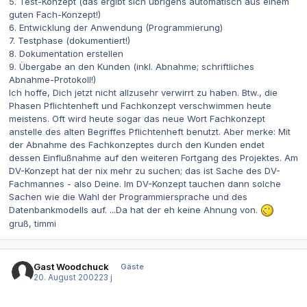
5. Test-Konzept (das ergibt sich übrigens automatisch aus einem
guten Fach-Konzept!)
6. Entwicklung der Anwendung (Programmierung)
7. Testphase (dokumentiert!)
8. Dokumentation erstellen
9. Übergabe an den Kunden (inkl. Abnahme; schriftliches
Abnahme-Protokoll!)
Ich hoffe, Dich jetzt nicht allzusehr verwirrt zu haben. Btw., die
Phasen Pflichtenheft und Fachkonzept verschwimmen heute
meistens. Oft wird heute sogar das neue Wort Fachkonzept
anstelle des alten Begriffes Pflichtenheft benutzt. Aber merke: Mit
der Abnahme des Fachkonzeptes durch den Kunden endet
dessen Einflußnahme auf den weiteren Fortgang des Projektes. Am
DV-Konzept hat der nix mehr zu suchen; das ist Sache des DV-
Fachmannes - also Deine. Im DV-Konzept tauchen dann solche
Sachen wie die Wahl der Programmiersprache und des
Datenbankmodells auf. ...Da hat der eh keine Ahnung von.
gruß, timmi
Gast Woodchuck
Gäste
20. August 2002
23 j