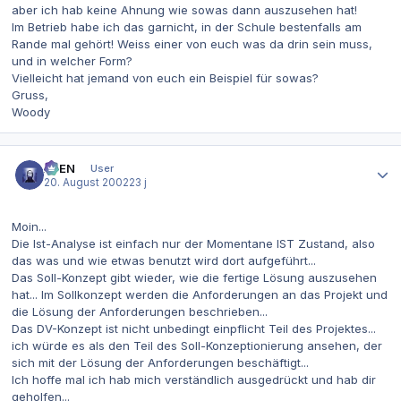
aber ich hab keine Ahnung wie sowas dann auszusehen hat!
Im Betrieb habe ich das garnicht, in der Schule bestenfalls am
Rande mal gehört! Weiss einer von euch was da drin sein muss,
und in welcher Form?
Vielleicht hat jemand von euch ein Beispiel für sowas?
Gruss,
Woody
Autor-Statistiken
AVEN
User
20. August 2002
23 j
Moin...
Die Ist-Analyse ist einfach nur der Momentane IST Zustand, also
das was und wie etwas benutzt wird dort aufgeführt...
Das Soll-Konzept gibt wieder, wie die fertige Lösung auszusehen
hat... Im Sollkonzept werden die Anforderungen an das Projekt und
die Lösung der Anforderungen beschrieben...
Das DV-Konzept ist nicht unbedingt einpflicht Teil des Projektes...
ich würde es als den Teil des Soll-Konzeptionierung ansehen, der
sich mit der Lösung der Anforderungen beschäftigt...
Ich hoffe mal ich hab mich verständlich ausgedrückt und hab dir
geholfen...