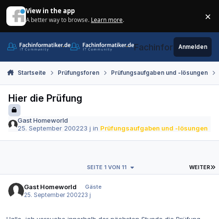
Zum Inhalt springen
View in the app
×
A better way to browse.
Learn more
.
Di
Fachinformatiker.de
Anmelden
Startseite
Prüfungsforen
Prüfungsaufgaben und -lösungen
Hier die Prüfung
Gast Homeworld
25. September 2002
23 j
in
Prüfungsaufgaben und -lösungen
L
SEITE 1 VON 11
WEITER
Gast Homeworld
Gäste
25. September 2002
23 j