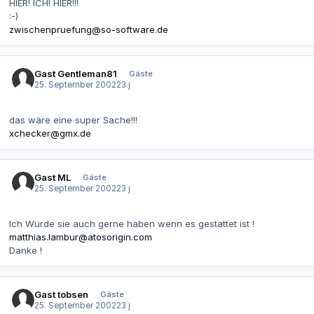
HIER! ICH! HIER!!!
:-)
zwischenpruefung@so-software.de
Gast Gentleman81
Gäste
25. September 2002
23 j
das wäre eine super Sache!!!
xchecker@gmx.de
Gast ML
Gäste
25. September 2002
23 j
Ich Würde sie auch gerne haben wenn es gestattet ist !
matthias.lambur@atosorigin.com
Danke !
Gast tobsen
Gäste
25. September 2002
23 j