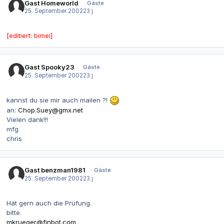
Gast Homeworld
Gäste
25. September 2002
23 j
[editiert: bimei]
Gast Spooky23
Gäste
25. September 2002
23 j
kannst du sie mir auch mailen ?!
an:
Chop.Suey@gmx.net
Vielen dank!!!
mfg
chris
Gast benzman1981
Gäste
25. September 2002
23 j
Hät gern auch die Prüfung.
bitte.
mkrueger@finbot.com