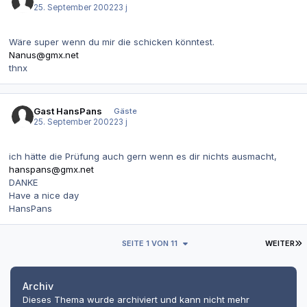
25. September 2002
23 j
Wäre super wenn du mir die schicken könntest.
Nanus@gmx.net
thnx
Gast HansPans
Gäste
25. September 2002
23 j
ich hätte die Prüfung auch gern wenn es dir nichts ausmacht,
hanspans@gmx.net
DANKE
Have a nice day
HansPans
L
SEITE 1 VON 11
WEITER
Archiv
Dieses Thema wurde archiviert und kann nicht mehr