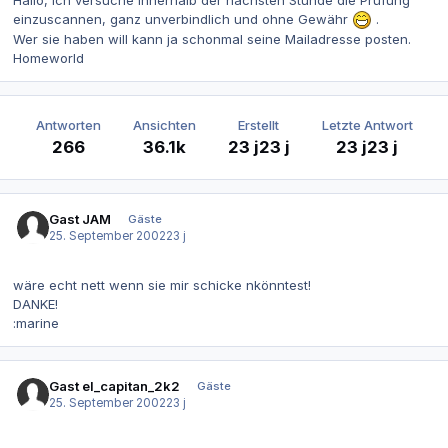
Hallo, ich versuche innerhalb der nächsten Stunde die Prüfung
einzuscannen, ganz unverbindlich und ohne Gewähr
.
Wer sie haben will kann ja schonmal seine Mailadresse posten.
Homeworld
Antworten
Ansichten
Erstellt
Letzte Antwort
266
36.1k
23 j
23 j
23 j
23 j
Gast JAM
Gäste
25. September 2002
23 j
wäre echt nett wenn sie mir schicke nkönntest!
DANKE!
:marine
Gast el_capitan_2k2
Gäste
25. September 2002
23 j