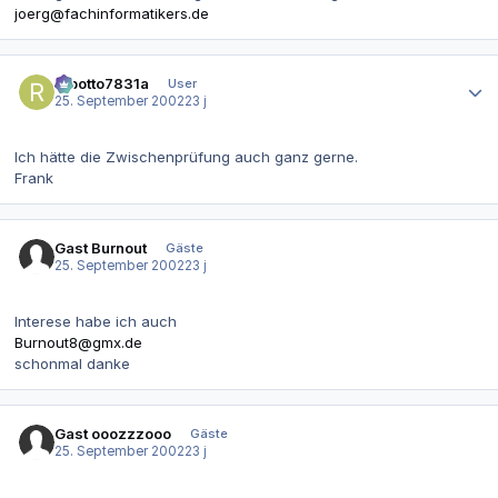
joerg@fachinformatikers.de
Autor-Statistiken
robotto7831a
User
25. September 2002
23 j
Ich hätte die Zwischenprüfung auch ganz gerne.
Frank
Gast Burnout
Gäste
25. September 2002
23 j
Interese habe ich auch
Burnout8@gmx.de
schonmal danke
Gast ooozzzooo
Gäste
25. September 2002
23 j