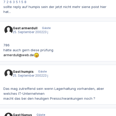
7 2 6 3 5 1 5 8
sollte reply auf humpis sein der jetzt nicht mehr siene poist hier
hat...
Gast armerdull
Gäste
25. September 2002
23 j
786
hätte auch gern diese prüfung
armerdull@web.de
Gast humpis
Gäste
25. September 2002
23 j
Das mag zutreffend sein wenn Lagerhaltung vorhanden, aber
welches IT-Unternehmen
macht das bei den heutigen Preisschwankungen noch ?
Gast Nanus
Gäste