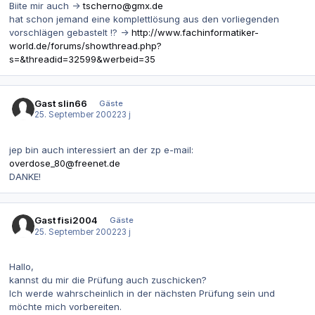
Biite mir auch ->
tscherno@gmx.de
hat schon jemand eine komplettlösung aus den vorliegenden
vorschlägen gebastelt !? ->
http://www.fachinformatiker-
world.de/forums/showthread.php?
s=&threadid=32599&werbeid=35
Gast slin66
Gäste
25. September 2002
23 j
jep bin auch interessiert an der zp e-mail:
overdose_80@freenet.de
DANKE!
Gast fisi2004
Gäste
25. September 2002
23 j
Hallo,
kannst du mir die Prüfung auch zuschicken?
Ich werde wahrscheinlich in der nächsten Prüfung sein und
möchte mich vorbereiten.