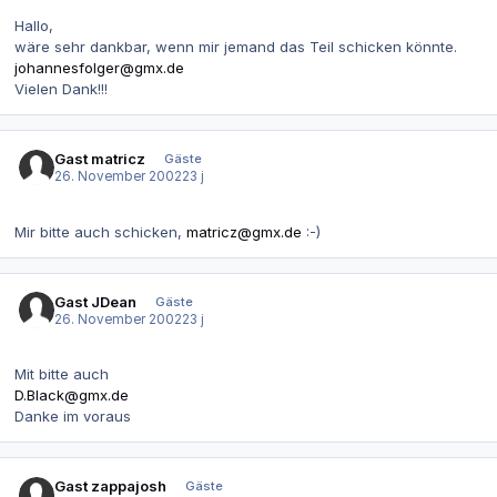
Hallo,
wäre sehr dankbar, wenn mir jemand das Teil schicken könnte.
johannesfolger@gmx.de
Vielen Dank!!!
Gast matricz
Gäste
26. November 2002
23 j
Mir bitte auch schicken,
matricz@gmx.de
:-)
Gast JDean
Gäste
26. November 2002
23 j
Mit bitte auch
D.Black@gmx.de
Danke im voraus
Gast zappajosh
Gäste