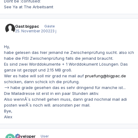
Dont be :confused:
See Ya at The Arbeitsamt
Gast bigpac
Gäste
25. November 2002
23 j
Hy,
habe gelesen das hier jemand ne Zwischenprüfung sucht. also ich
habe die FISI Zwischenprüfung falls die jemand braucht.
Es sind zwei Worddokumente + 1 Worddokument Lösungen. Das
ganze ist gezippt und 2.15 MB groß.
Wer es habe will soll mir grad ne mail auf
pruefung@bigpac.de
schicken, dann schick ich die prüfung.
--> habe grade gesehen das es sehr dringend für manche ist...
Die Mailadresse ist erst in ein paar Stunden aktiv.
Also wennÂ´s schnell gehen muss, dann grad nochmal mail adi
posten werÂ´s noch will. ansonsten per mail.
Bye,
Alex
Autor-Statistiken
developer
User