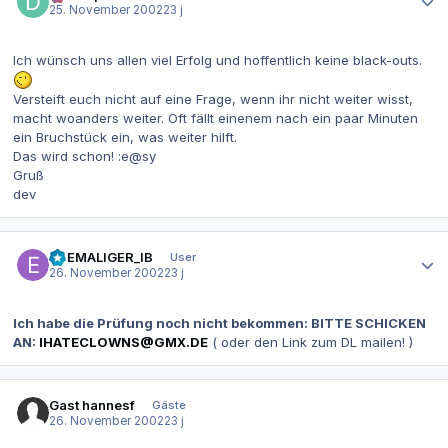
25. November 2002
23 j
Ich wünsch uns allen viel Erfolg und hoffentlich keine black-outs.
Versteift euch nicht auf eine Frage, wenn ihr nicht weiter wisst,
macht woanders weiter. Oft fällt einenem nach ein paar Minuten
ein Bruchstück ein, was weiter hilft.
Das wird schon! :e@sy
Gruß
dev
Autor-Statistiken
EHEMALIGER_IB
User
26. November 2002
23 j
Ich habe die Prüfung noch nicht bekommen: BITTE SCHICKEN
AN:
IHATECLOWNS@GMX.DE
( oder den Link zum DL mailen! )
Gast hannesf
Gäste
26. November 2002
23 j