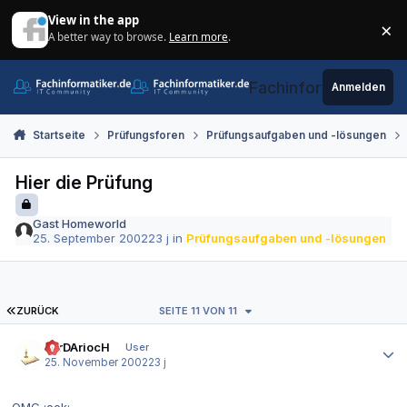
Zum Inhalt springen
View in the app
×
A better way to browse.
Learn more
.
Di
Fachinformatiker.de
Anmelden
Startseite
Prüfungsforen
Prüfungsaufgaben und -lösungen
Hier die Prüfung
Gast Homeworld
25. September 2002
23 j
in
Prüfungsaufgaben und -lösungen
ERSTE SEITE
ZURÜCK
SEITE 11 VON 11
Autor-Statistiken
LorDAriocH
User
25. November 2002
23 j