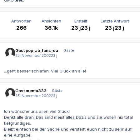
OMG :eek:
Antworten
Ansichten
Erstellt
Letzte Antwort
266
36.1k
23 j
23 j
23 j
23 j
Gast pop_ab_fans_da
Gäste
25. November 2002
23 j
...geht besser schlafen. Viel Glück an alle!
Gast menta333
Gäste
25. November 2002
23 j
Ich wünsche uns allen viel Glück!
Denkt alle dran: Das sind meist alles Dozis und sie wollen nix total
tiefgründiges.
Bleibt einfach bei der Sache und versteift euch nicht zu sehr auf
eine Aufgabe.