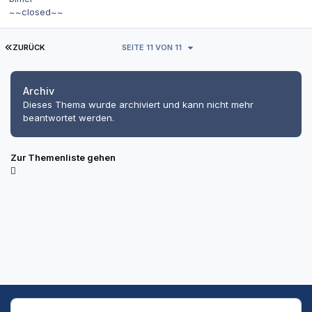
~~closed~~
ERSTE SEITE
ZURÜCK
SEITE 11 VON 11
Archiv
Dieses Thema wurde archiviert und kann nicht mehr
beantwortet werden.
Zur Themenliste gehen