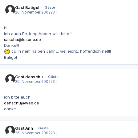
Gast Batigol
Gäste
26. November 2002
23 j
hi,
ich auch Prüfung haben will, bitte !!
sascha@losone.de
Danke!!!
cu in nem halben Jahr ... vielleicht.. hoffentlich net!!!
Batigol
Gast denschu
Gäste
26. November 2002
23 j
ich bitte auch
denschu@web.de
danke
Gast Ann
Gäste
26. November 2002
23 j