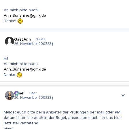
An mich bitte auch!
Ann_Sunshine@gmx.de
Danke!
Gast Ann
Gäste
26. November 2002
23 j
Hi!
An mich bitte auch
Ann_Sunshine@gmx.de
Danke
Autor-Statistiken
bimei
User
26. November 2002
23 j
Meldet euch bitte beim Anbieter der Prüfungen per mail oder PM,
darum bitten sie auch in der Regel, ansonsten mach ich das hier
jetzt stellvertretend.
bimei