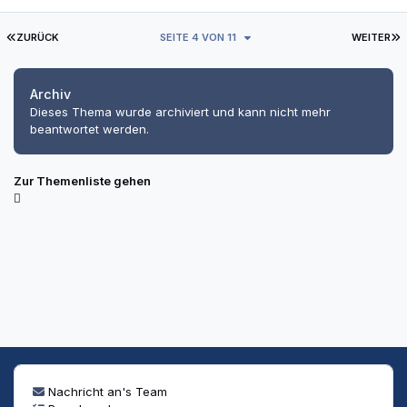
ERSTE SEITE
L
ZURÜCK
SEITE 4 VON 11
WEITER
Archiv
Dieses Thema wurde archiviert und kann nicht mehr
beantwortet werden.
Zur Themenliste gehen
Nachricht an's Team