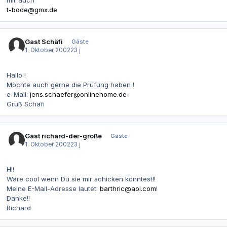
mir auch
t-bode@gmx.de
Gast Schäfi
Gäste
1. Oktober 2002
23 j
Hallo !
Möchte auch gerne die Prüfung haben !
e-Mail:
jens.schaefer@onlinehome.de
Gruß Schäfi
Gast richard-der-große
Gäste
1. Oktober 2002
23 j
Hi!
Wäre cool wenn Du sie mir schicken könntest!!
Meine E-Mail-Adresse lautet:
barthric@aol.com
!
Danke!!
Richard