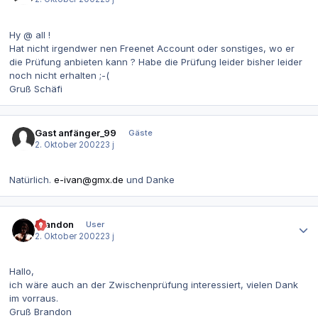
Hy @ all !
Hat nicht irgendwer nen Freenet Account oder sonstiges, wo er
die Prüfung anbieten kann ? Habe die Prüfung leider bisher leider
noch nicht erhalten ;-(
Gruß Schäfi
Gast anfänger_99
Gäste
2. Oktober 2002
23 j
Natürlich.
e-ivan@gmx.de
und Danke
Autor-Statistiken
Brandon
User
2. Oktober 2002
23 j
Hallo,
ich wäre auch an der Zwischenprüfung interessiert, vielen Dank
im vorraus.
Gruß Brandon