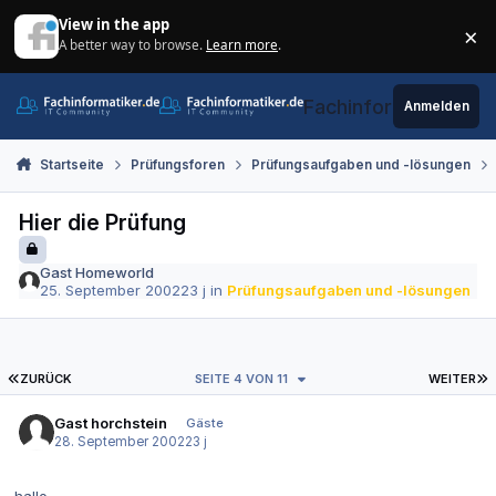
Zum Inhalt springen
View in the app
×
A better way to browse.
Learn more
.
Di
Fachinformatiker.de
Anmelden
Startseite
Prüfungsforen
Prüfungsaufgaben und -lösungen
Hier die Prüfung
Gast Homeworld
25. September 2002
23 j
in
Prüfungsaufgaben und -lösungen
ERSTE SEITE
L
ZURÜCK
SEITE 4 VON 11
WEITER
Gast horchstein
Gäste
28. September 2002
23 j