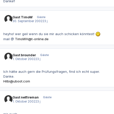
Danke!!
Gast TimoW
Gäste
30. September 2002
23 j
heyho! wer geil wenn du sie mir auch schicken könntest!
mail @
TimoWH@t-online.de
Gast brounder
Gäste
1. Oktober 2002
23 j
Ich hätte auch gern die Prüfungsfragen, find ich echt super.
Danke.
Hilbi@uboot.com
Gast netfireman
Gäste
1. Oktober 2002
23 j