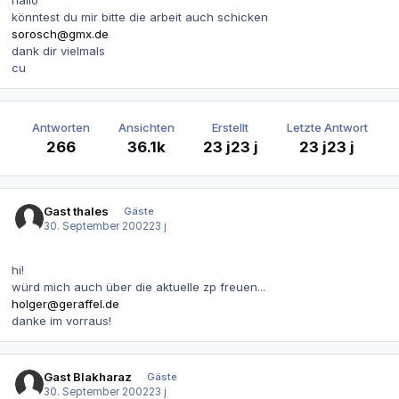
hallo
könntest du mir bitte die arbeit auch schicken
sorosch@gmx.de
dank dir vielmals
cu
Antworten
Ansichten
Erstellt
Letzte Antwort
266
36.1k
23 j
23 j
23 j
23 j
Gast thales
Gäste
30. September 2002
23 j
hi!
würd mich auch über die aktuelle zp freuen...
holger@geraffel.de
danke im vorraus!
Gast Blakharaz
Gäste
30. September 2002
23 j