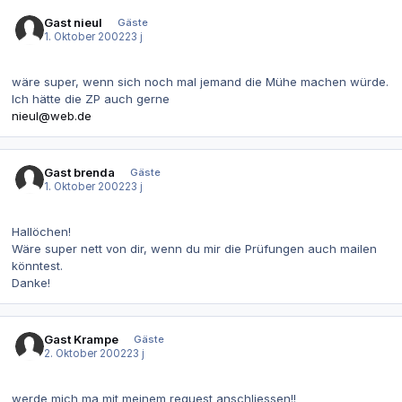
Gast nieul
Gäste
1. Oktober 2002
23 j
wäre super, wenn sich noch mal jemand die Mühe machen würde.
Ich hätte die ZP auch gerne
nieul@web.de
Gast brenda
Gäste
1. Oktober 2002
23 j
Hallöchen!
Wäre super nett von dir, wenn du mir die Prüfungen auch mailen
könntest.
Danke!
Gast Krampe
Gäste
2. Oktober 2002
23 j
werde mich ma mit meinem request anschliessen!!