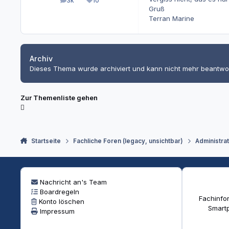
3k
10
Beiträge
Reputation
Gruß
Terran Marine
Archiv
Dieses Thema wurde archiviert und kann nicht mehr beantwo
Zur Themenliste gehen
Startseite
Fachliche Foren (legacy, unsichtbar)
Administra
Nachricht an's Team
Boardregeln
Fachinfor
Konto löschen
Smartp
Impressum