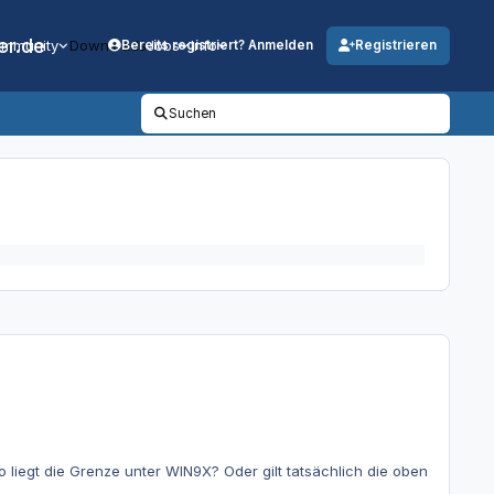
er.de
mmunity
Downloads
Jobs
Info
Bereits registriert? Anmelden
Registrieren
Suchen
liegt die Grenze unter WIN9X? Oder gilt tatsächlich die oben