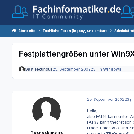
Zum Inhalt springen
Startseite
Fachliche Foren (legacy, unsichtbar)
Administra
Festplattengrößen unter Win9
Gast sekundus
25. September 2002
23 j
in
Windows
25. September 2002
23 j
Hallo,
also FAT16 kann unter Wi
FAT32 kann theoretisch b
Frage: Unter W2k und XP 
Gast sekundus
genannte TB-Grenze?