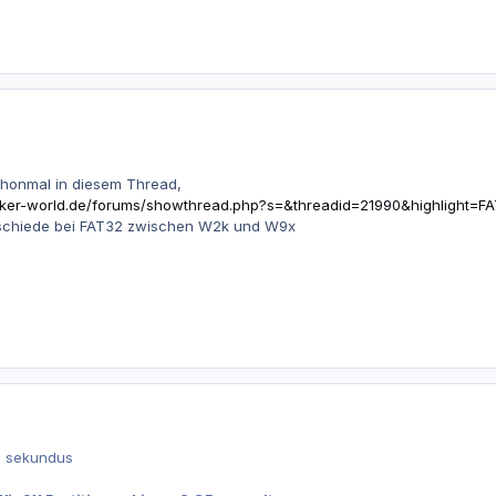
honmal in diesem Thread,
iker-world.de/forums/showthread.php?s=&threadid=21990&highlight=F
erschiede bei FAT32 zwischen W2k und W9x
n sekundus