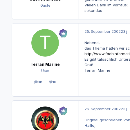
Vielen Dank im Vorraus;
Gäste
sekundus
25. September 2002
23 j
Nabend,
das Thema hatten wir sc
http://www.fachinformat
Es gibt tatsächlich Unt
Terran Marine
Gruß
Terran Marine
User
3k
10
Beiträge
Reputation
26. September 2002
23 j
Original geschrieben vo
Hallo,