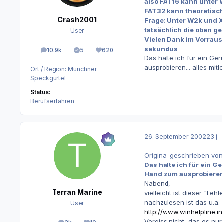
also FAT16 kann unter 
FAT32 kann theoretisch
Crash2001
Frage: Unter W2k und X
tatsächlich die oben 
User
Vielen Dank im Vorraus
sekundus
10.9k
5
620
Beiträge
Lösungen
Reputation
Das halte ich für ein Ge
ausprobieren... alles mitl
Ort / Region:
Münchner
Speckgürtel
Status:
Berufserfahren
26. September 2002
23 j
Original geschrieben vo
Das halte ich für ein G
Hand zum ausprobieren..
Nabend,
Terran Marine
vielleicht ist dieser "Fe
nachzulesen ist das u.a. h
User
http://www.winhelpline.
Vergiss nicht, das es nu