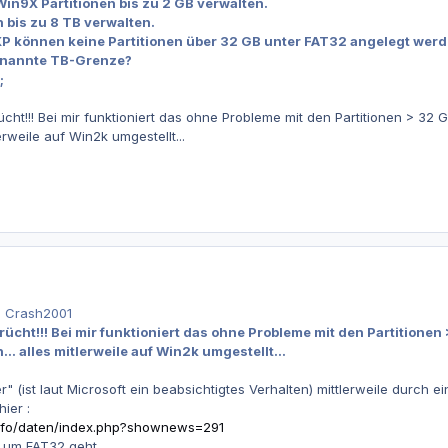
Win9X Partitionen bis zu 2 GB verwalten.
 bis zu 8 TB verwalten.
P können keine Partitionen über 32 GB unter FAT32 angelegt werde
genannte TB-Grenze?
;
rücht!!! Bei mir funktioniert das ohne Probleme mit den Partitionen > 3
erweile auf Win2k umgestellt...
n Crash2001
erücht!!! Bei mir funktioniert das ohne Probleme mit den Partitione
. alles mitlerweile auf Win2k umgestellt...
hler" (ist laut Microsoft ein beabsichtigtes Verhalten) mittlerweile durc
ier :
info/daten/index.php?shownews=291
r um FAT32 geht.