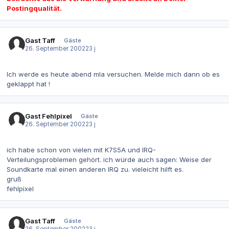
Postingqualität.
Gast Taff
Gäste
26. September 2002
23 j
Ich werde es heute abend mla versuchen. Melde mich dann ob es
geklappt hat !
Gast Fehlpixel
Gäste
26. September 2002
23 j
ich habe schon von vielen mit K7S5A und IRQ-
Verteilungsproblemen gehört. ich würde auch sagen: Weise der
Soundkarte mal einen anderen IRQ zu. vieleicht hilft es.
gruß
fehlpixel
Gast Taff
Gäste
26. September 2002
23 j