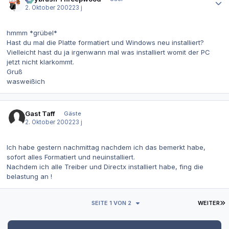
2. Oktober 2002
23 j
hmmm *grübel*
Hast du mal die Platte formatiert und Windows neu installiert?
Vielleicht hast du ja irgenwann mal was installiert womit der PC
jetzt nicht klarkommt.
Gruß
wasweißich
Gast Taff
Gäste
2. Oktober 2002
23 j
Ich habe gestern nachmittag nachdem ich das bemerkt habe,
sofort alles Formatiert und neuinstalliert.
Nachdem ich alle Treiber und Directx installiert habe, fing die
belastung an !
L
SEITE 1 VON 2
WEITER