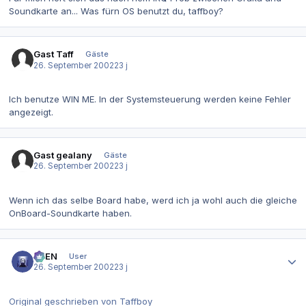
Soundkarte an... Was fürn OS benutzt du, taffboy?
Gast Taff
Gäste
26. September 2002
23 j
Ich benutze WIN ME. In der Systemsteuerung werden keine Fehler
angezeigt.
Gast gealany
Gäste
26. September 2002
23 j
Wenn ich das selbe Board habe, werd ich ja wohl auch die gleiche
OnBoard-Soundkarte haben.
Autor-Statistiken
AVEN
User
26. September 2002
23 j
Original geschrieben von Taffboy