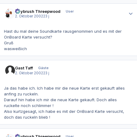
Autor-Statistiken
Guybrush Threepwood
User
2. Oktober 2002
23 j
Hast du mal deine Soundkarte rausgenommen und es mit der
OnBoard Karte versucht?
Gruß
wasweißich
Gast Taff
Gäste
2. Oktober 2002
23 j
Ja das habe ich. Ich habe mir die neue Karte erst gekauft alles
anfing zu ruckeln.
Darauf hin habe ich mir die neue Karte gekauft. Doch alles
ruckelte noch schlimmer !
Also kurtzgesagt, ich habe es mit der OnBoard Karte versucht,
doch das ruckeln blieb !
Autor-Statistiken
Guybrush Threepwood
User