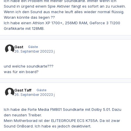
ich habe ein Problem mit meiner Soundkarte. Immer wenn ich
Sound in ürgend einem Spie Aktivier fängt es sofort an zu ruckeln.
Wenn ich den Sound aus mache leuft alles wieder normal flüssig.
Woran könnte das liegen ??
Ich habe einen Athlon XP 1700+, 256MD RAM, GeForce 3 TI200
Grafikkarte mit 128MB.
Gast
Gäste
26. September 2002
23 j
und welche soundkarte???
was für ein board?
Gast Taff
Gäste
26. September 2002
23 j
Ich habe die Forte Media FM801 Soundkarte mit Dolby 5.01. Dazu
den neusten Treiber.
Mein Motherborad ist der ELITEGROUPE ECS K7S5A. Da ist zwar
Sound OnBoard. Ich habe es jedoch deaktiviert.