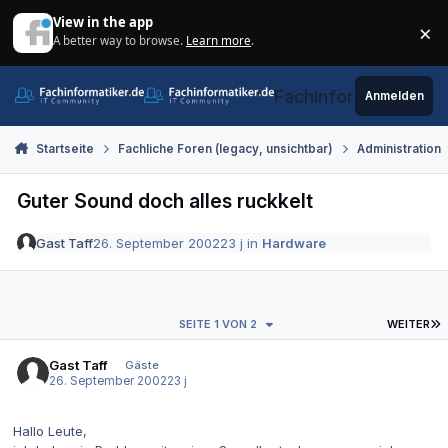
Zum Inhalt springen
View in the app
×
A better way to browse.
Learn more
.
Di
Fachinformatiker.de
Anmelden
Startseite
Fachliche Foren (legacy, unsichtbar)
Administration
Guter Sound doch alles ruckkelt
Gast Taff
26. September 2002
23 j
in
Hardware
L
SEITE 1 VON 2
WEITER
Gast Taff
Gäste
26. September 2002
23 j
Hallo Leute,