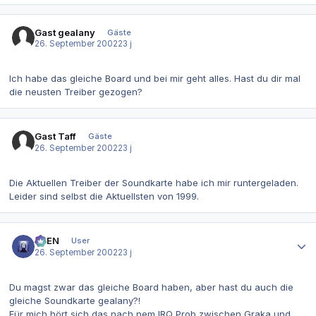
Gast gealany
Gäste
26. September 2002
23 j
Ich habe das gleiche Board und bei mir geht alles. Hast du dir mal
die neusten Treiber gezogen?
Gast Taff
Gäste
26. September 2002
23 j
Die Aktuellen Treiber der Soundkarte habe ich mir runtergeladen.
Leider sind selbst die Aktuellsten von 1999.
Autor-Statistiken
AVEN
User
26. September 2002
23 j
Du magst zwar das gleiche Board haben, aber hast du auch die
gleiche Soundkarte gealany?!
Für mich hört sich das nach nem IRQ Prob zwischen Graka und