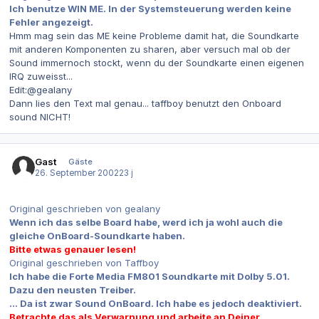
Ich benutze WIN ME. In der Systemsteuerung werden keine
Fehler angezeigt.
Hmm mag sein das ME keine Probleme damit hat, die Soundkarte
mit anderen Komponenten zu sharen, aber versuch mal ob der
Sound immernoch stockt, wenn du der Soundkarte einen eigenen
IRQ zuweisst...
Edit:@gealany
Dann lies den Text mal genau... taffboy benutzt den Onboard
sound NICHT!
Gast
Gäste
26. September 2002
23 j
Original geschrieben von gealany
Wenn ich das selbe Board habe, werd ich ja wohl auch die
gleiche OnBoard-Soundkarte haben.
Bitte etwas genauer lesen!
Original geschrieben von Taffboy
Ich habe die Forte Media FM801 Soundkarte mit Dolby 5.01.
Dazu den neusten Treiber.
... Da ist zwar Sound OnBoard. Ich habe es jedoch deaktiviert.
Betrachte das als Verwarnung und arbeite an Deiner