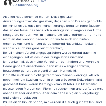
Gast Chrissi77
Gäste
2. Oktober 2002
23 j
Also ich habe schon so manch' krass gestylten
Anwendungsentwickler gesehen, dagegen sind Dreads gar nichts.
Bei mir ist es so, dass ich meine Piercings behalten habe (ausser
das an der Nase, das habe ich allerdings nicht wegen einer Firma
rausgetan, sondern weil mir jemand die Nase zudrückte - er hatte
nicht an das Piercing gedacht und wollte mich von hinten
erschrecken- und ich von da ab dauernd Nasenbluten bekam,
wenn ich auch nur ganz leicht drankam).
Bei all meinen Vorstellungsgesprächen wurde darauf auch nie
eingegangen, selbst das in der Zunge störte niemand.
Ich denke mal, dass meine Vorredner recht haben und wenn die
Haare gepflegt ausschauen, dann ist es weniger schlimm,
heutzutage gehört das eigentlich zum Normalbild.
Ich hätte mich auch nicht getrennt von meinen Piercings. Als ich
neben meinem Studium noch in einem grösseren Elektrofachmarkt
gearbeitet habe, waren Piercings komplett tabu, ein Mitarbeiter
musste jeden Morgen sein Piercing rausnehmen und durfte es erst
abends wieder einsetzen. Aber dem habe ich gleich vorgebeugt
und gleich angelassen.
PS: Neidisch bin ich schon, mir würden die auch gut gefallen, sind