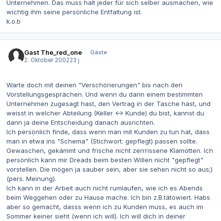
Unternehmen. Das muss halt jeder für sich selber ausmachen, wie
wichtig ihm seine persönliche Entfaltung ist.
k.o.b
Gast The_red_one
Gäste
2. Oktober 2002
23 j
Warte doch mit deinen "Verschönerungen" bis nach den
Vorstellungsgesprächen. Und wenn du dann einem bestimmten
Unternehmen zugesagt hast, den Vertrag in der Tasche hast, und
weisst in welcher Abteilung (Keller <-> Kunde) du bist, kannst du
dann ja deine Entscheidung danach ausrichten.
Ich persönlich finde, dass wenn man mit Kunden zu tun hat, dass
man in etwa ins "Schema" (Stichwort: gepflegt) passen sollte.
Gewaschen, gekämmt und frische nicht zerrrissene Klamotten. Ich
persönlich kann mir Dreads beim besten Willen nicht "gepflegt"
vorstellen. Die mögen ja sauber sein, aber sie sehen nicht so aus;)
(pers. Meinung).
Ich kann in der Arbeit auch nicht rumlaufen, wie ich es Abends
beim Weggehen oder zu Hause mache. Ich bin z.B.tätowiert. Habs
aber so gemacht, dasss wenn ich zu Kunden muss, es auch im
Sommer keiner sieht (wenn ich will). Ich will dich in deiner