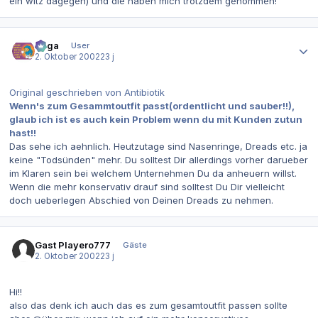
ein witz dagegen) und die haben mich trotzdem genommen!
Autor-Statistiken
Saga
User
2. Oktober 2002
23 j
Original geschrieben von Antibiotik
Wenn's zum Gesammtoutfit passt(ordentlicht und sauber!!),
glaub ich ist es auch kein Problem wenn du mit Kunden zutun
hast!!
Das sehe ich aehnlich. Heutzutage sind Nasenringe, Dreads etc. ja
keine "Todsünden" mehr. Du solltest Dir allerdings vorher darueber
im Klaren sein bei welchem Unternehmen Du da anheuern willst.
Wenn die mehr konservativ drauf sind solltest Du Dir vielleicht
doch ueberlegen Abschied von Deinen Dreads zu nehmen.
Gast Playero777
Gäste
2. Oktober 2002
23 j
Hi!!
also das denk ich auch das es zum gesamtoutfit passen sollte