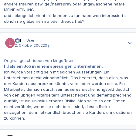
andere frisuren bzw. gel/haarspray oder ungewaschene haare -
MEINE MEINUNG
und solange ich nicht mit kunden zu tun habe wen interessiert ist
ob ich ne glatze nen iro oder dreadz hab?
Autor-Statistiken
lpd
User
2. Oktober 2002
23 j
Original geschrieben von kingofbrain
[..]als ein Job in einem spiessigen Unternehmen.
Ich würde vorsichtig sein mit solchen Äusserungen. Ein
Unternehmen denkt wirtschaftlich. Das bedeutet, dass alles, was
den Kunden abschrecken könnte, vermieden werden sollte. Ein
Mitarbeiter, der sich durch sein äußeres Erscheinungsbild deutlich
von den übrigen Mitarbeitern unterscheidet und dementsprechend
auffällt, ist ein unkalkulierbares Risiko. Man sollte es den Firmen
nicht verübeln, wenn sie nicht bereit sind, dieses Risiko
einzugehen, denn letztendlich brauchen sie Kunden, um existieren
zu können.