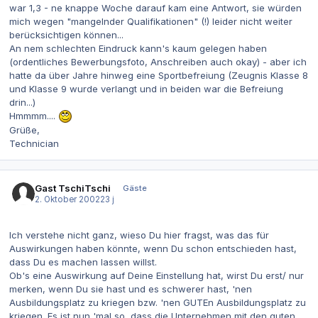
war 1,3 - ne knappe Woche darauf kam eine Antwort, sie würden
mich wegen "mangelnder Qualifikationen" (!) leider nicht weiter
berücksichtigen können...
An nem schlechten Eindruck kann's kaum gelegen haben
(ordentliches Bewerbungsfoto, Anschreiben auch okay) - aber ich
hatte da über Jahre hinweg eine Sportbefreiung (Zeugnis Klasse 8
und Klasse 9 wurde verlangt und in beiden war die Befreiung
drin...)
Hmmmm....
Grüße,
Technician
Gast TschiTschi
Gäste
2. Oktober 2002
23 j
Ich verstehe nicht ganz, wieso Du hier fragst, was das für
Auswirkungen haben könnte, wenn Du schon entschieden hast,
dass Du es machen lassen willst.
Ob's eine Auswirkung auf Deine Einstellung hat, wirst Du erst/ nur
merken, wenn Du sie hast und es schwerer hast, 'nen
Ausbildungsplatz zu kriegen bzw. 'nen GUTEn Ausbildungsplatz zu
kriegen. Es ist nun 'mal so, dass die Unternehmen mit den guten