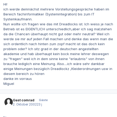
Hi!
ich werde demnächst mehrere Vorstellungsgespräche haben im
Bereich fachinformatiker (Systemintegration) bis zum IT
Systemkaufmann.
Nun wollte ich fragen wie das mit Dreadlocks ist. Ich weiss je nach
Betrieb ist es EIGENTLICH unterschiedlich,aber ich sag mal;stehen
da die Chancen überhaupt nicht gut oder mehr neutral? Weil ich
werde sie mir auf jeden Fall machen und denke das wenn man die
sich ordentlich nach hinten zum zopf macht ist das doch kein
problem oder? Ich sitz grad in der deutschen angestellten
akademie und hab überhaupt kein bock meine lehrer deswegen
zu "fragen" weil ich in dem sinne keine "erlaubnis" von ihnen
brauche lediglich eine Meinung. Also....ich wäre sehr dankbar
einige Meinungen bezüglich Dreadlockz ,Kleiderordnungen usw in
diesem bereich zu hören
danke im vorraus
Miguel
Gast comrad
Gäste
2. Oktober 2002
23 j