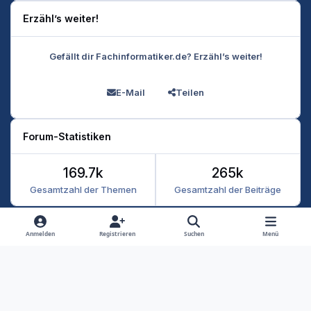
Erzähl’s weiter!
Gefällt dir Fachinformatiker.de? Erzähl’s weiter!
E-Mail
Teilen
Forum-Statistiken
169.7k
265k
Gesamtzahl der Themen
Gesamtzahl der Beiträge
Heller Modus
Dunkler Modus
Systemeinstellung
Anmelden
Registrieren
Suchen
Menü
Datenschutz
Kontakt
Cookies
RSS
Fachinformatiker 2026
Powered by
Invision Community