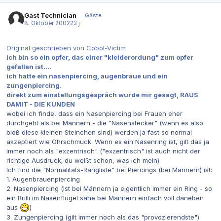
Gast Technician
Gäste
8. Oktober 2002
23 j
Original geschrieben von Cobol-Victim
ich bin so ein opfer, das einer "kleiderordung" zum opfer
gefallen ist....
ich hatte ein nasenpiercing, augenbraue und ein
zungenpiercing.
direkt zum einstellungsgespräch wurde mir gesagt, RAUS
DAMIT - DIE KUNDEN
wobei ich finde, dass ein Nasenpiercing bei Frauen eher
durchgeht als bei Männern - die "Nasenstecker" (wenn es also
bloß diese kleinen Steinchen sind) werden ja fast so normal
akzeptiert wie Ohrschmuck. Wenn es ein Nasen
ring
ist, gilt das ja
immer noch als "exzentrisch" ("exzentrisch" ist auch nicht der
richtige Ausdruck; du weißt schon, was ich mein).
Ich find die "Normalitäts-Rangliste" bei Piercings (bei Männern) ist:
1. Augenbrauenpiercing
2. Nasenpiercing (ist bei Männern ja eigentlich immer ein Ring - so
ein Brilli im Nasenflügel sähe bei Männern einfach voll daneben
aus
)
3. Zungenpiercing (gilt immer noch als das "provozierendste")