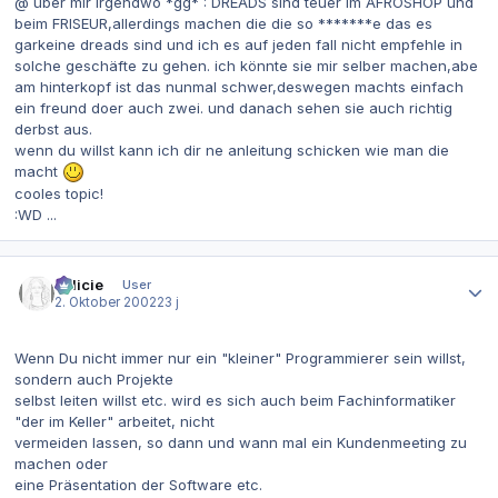
@ über mir irgendwo *gg* : DREADS sind teuer im AFROSHOP und
beim FRISEUR,allerdings machen die die so *******e das es
garkeine dreads sind und ich es auf jeden fall nicht empfehle in
solche geschäfte zu gehen. ich könnte sie mir selber machen,abe
am hinterkopf ist das nunmal schwer,deswegen machts einfach
ein freund doer auch zwei. und danach sehen sie auch richtig
derbst aus.
wenn du willst kann ich dir ne anleitung schicken wie man die
macht
cooles topic!
:WD ...
Autor-Statistiken
Felicie
User
2. Oktober 2002
23 j
Wenn Du nicht immer nur ein "kleiner" Programmierer sein willst,
sondern auch Projekte
selbst leiten willst etc. wird es sich auch beim Fachinformatiker
"der im Keller" arbeitet, nicht
vermeiden lassen, so dann und wann mal ein Kundenmeeting zu
machen oder
eine Präsentation der Software etc.