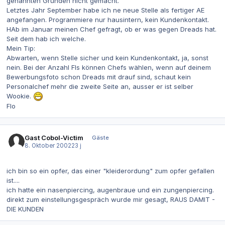
genannten Gründen nicht gemacht.
Letztes Jahr September habe ich ne neue Stelle als fertiger AE
angefangen. Programmiere nur hausintern, kein Kundenkontakt.
HAb im Januar meinen Chef gefragt, ob er was gegen Dreads hat.
Seit dem hab ich welche.
Mein Tip:
Abwarten, wenn Stelle sicher und kein Kundenkontakt, ja, sonst
nein. Bei der Anzahl FIs können Chefs wählen, wenn auf deinem
Bewerbungsfoto schon Dreads mit drauf sind, schaut kein
Personalchef mehr die zweite Seite an, ausser er ist selber
Wookie.
Flo
Gast Cobol-Victim
Gäste
8. Oktober 2002
23 j
ich bin so ein opfer, das einer "kleiderordung" zum opfer gefallen
ist....
ich hatte ein nasenpiercing, augenbraue und ein zungenpiercing.
direkt zum einstellungsgespräch wurde mir gesagt, RAUS DAMIT -
DIE KUNDEN