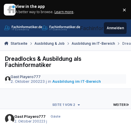
Zum Inhalt springen
View in the app
×
A better way to browse.
Learn more
.
Di
Fachinformatiker.de
Anmelden
Startseite
Ausbildung & Job
Ausbildung im IT-Bereich
Drea
Dreadlocks & Ausbildung als
Fachinformatiker
Gast Playero777
2. Oktober 2002
23 j
in
Ausbildung im IT-Bereich
L
SEITE 1 VON 2
WEITER
Gast Playero777
Gäste
2. Oktober 2002
23 j