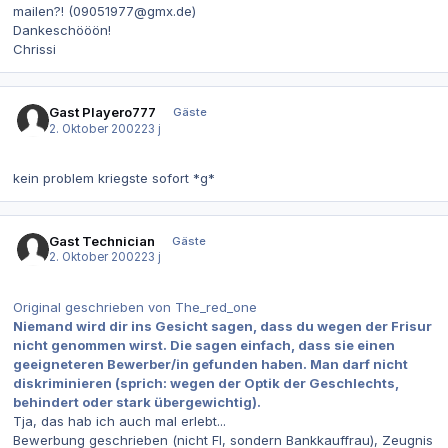
mailen?! (09051977@gmx.de)
Dankeschööön!
Chrissi
Gast Playero777
Gäste
2. Oktober 2002
23 j
kein problem kriegste sofort *g*
Gast Technician
Gäste
2. Oktober 2002
23 j
Original geschrieben von The_red_one
Niemand wird dir ins Gesicht sagen, dass du wegen der Frisur
nicht genommen wirst. Die sagen einfach, dass sie einen
geeigneteren Bewerber/in gefunden haben. Man darf nicht
diskriminieren (sprich: wegen der Optik der Geschlechts,
behindert oder stark übergewichtig).
Tja, das hab ich auch mal erlebt...
Bewerbung geschrieben (nicht FI, sondern Bankkauffrau), Zeugnis