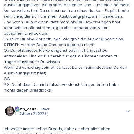
Ausbildungsplätzen die größeren Firemen sind - und die sind meist
konservativer. Und Du solltest noch an eines denken: Es gibt heute
sehr viele, die sich um einen Ausbildungsplatz als FI bewerben.
Und wenn Du auf einen Platz mehr als 100 Bewerbungen hast,
dann wird zunächst einmal gesiebt - anhand von Noten,
optischem Eindruck u.a.
Es sollte Dir also klar sein: egal wie groß die Auswirkungen sind,
STEIGEN werden Deine Chancen dadurch nicht!
Ob Du jetzt dieses Risiko eingehst oder nicht, musst Du
entscheiden. Und ob Du bereit bist ggf. die Konsequenzen zu
tragen musst auch Du wissen!
Wenn Du vorsichtig sein willst, lässt Du es (zumindest bist Du den
Ausbildungsplatz hast).
GG
P.S. Nicht dass Du mich falsch verstehst: Ich persönlich habe
nichts gegen Dreadlocks!
Autor-Statistiken
Darth_Zeus
User
3. Oktober 2002
23 j
Ich wollte immer schon Dreads, habe es aber allen oben