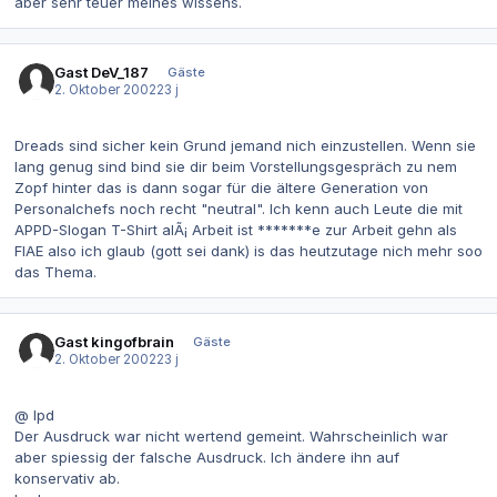
aber sehr teuer meines wissens.
Gast DeV_187
Gäste
2. Oktober 2002
23 j
Dreads sind sicher kein Grund jemand nich einzustellen. Wenn sie
lang genug sind bind sie dir beim Vorstellungsgespräch zu nem
Zopf hinter das is dann sogar für die ältere Generation von
Personalchefs noch recht "neutral". Ich kenn auch Leute die mit
APPD-Slogan T-Shirt alÃ¡ Arbeit ist *******e zur Arbeit gehn als
FIAE also ich glaub (gott sei dank) is das heutzutage nich mehr soo
das Thema.
Gast kingofbrain
Gäste
2. Oktober 2002
23 j
@ lpd
Der Ausdruck war nicht wertend gemeint. Wahrscheinlich war
aber spiessig der falsche Ausdruck. Ich ändere ihn auf
konservativ ab.