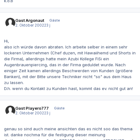
k.o.b
Gast Argonaut
Gäste
2. Oktober 2002
23 j
Hi,
also ich würde davon abraten. Ich arbeite selber in einem sehr
lockeren Unternehmen (Chef duzen, mit Hawaiihemd und Shorts in
die Firma), allerdings hatte mein Azubi Kollege FiSi ein
Augenbrauenpiercing, das in der Firma geduldet wurde. Nach
einiger Zeit kamen allerdings Beschwerden von Kunden (größere
Banken), mit der Bitte unsere Techniker nicht "so" aus dem Haus
zu lassen.
D.h. wenn du Kontakt zu Kunden hast, kommt das ev. nicht gut an!
Gast Playero777
Gäste
2. Oktober 2002
23 j
genau so sind auch meine ansichten das es nicht soo das thema
ist. danke nochma für die festigung dieser meinung