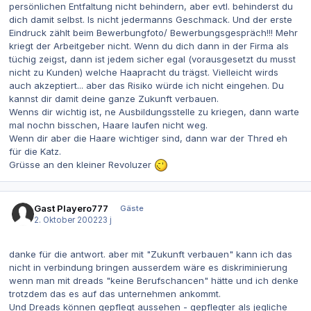
persönlichen Entfaltung nicht behindern, aber evtl. behinderst du
dich damit selbst. Is nicht jedermanns Geschmack. Und der erste
Eindruck zählt beim Bewerbungfoto/ Bewerbungsgespräch!!! Mehr
kriegt der Arbeitgeber nicht. Wenn du dich dann in der Firma als
tüchig zeigst, dann ist jedem sicher egal (vorausgesetzt du musst
nicht zu Kunden) welche Haapracht du trägst. Vielleicht wirds
auch akzeptiert... aber das Risiko würde ich nicht eingehen. Du
kannst dir damit deine ganze Zukunft verbauen.
Wenns dir wichtig ist, ne Ausbildungsstelle zu kriegen, dann warte
mal nochn bisschen, Haare laufen nicht weg.
Wenn dir aber die Haare wichtiger sind, dann war der Thred eh
für die Katz.
Grüsse an den kleiner Revoluzer
Gast Playero777
Gäste
2. Oktober 2002
23 j
danke für die antwort. aber mit "Zukunft verbauen" kann ich das
nicht in verbindung bringen ausserdem wäre es diskriminierung
wenn man mit dreads "keine Berufschancen" hätte und ich denke
trotzdem das es auf das unternehmen ankommt.
Und Dreads können gepflegt aussehen - gepflegter als jegliche