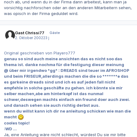
noch ab, und wenn du in der Firma dann arbeitest, kann man ja
vorsichtig nachforschen oder an den anderen Mitarbeitern sehen,
was opisch in der Firma geduldet wird.
Gast Chrissi77
Gäste
2. Oktober 2002
23 j
Original geschrieben von Playero777
genau so sind auch meine ansichten das es nicht soo das
thema ist. danke nochma für die festigung dieser meinung
@ über mir irgendwo *gg* : DREADS sind teuer im AFROSHOP
und beim FRISEUR,allerdings machen die die so *******e das
es garkeine dreads sind und ich es auf jeden fall nicht
empfehle in solche geschäfte zu gehen. ich könnte sie mir
selber machen,abe am hinterkopf ist das nunmal
schwer,deswegen machts einfach ein freund doer auch zwei.
und danach sehen sie auch richtig derbst aus.
wenn du willst kann ich dir ne anleitung schicken wie man die
macht
cooles topic!
:WD ...
Ja, eine Anleitung wäre nicht schlecht, würdest Du sie mir bitte