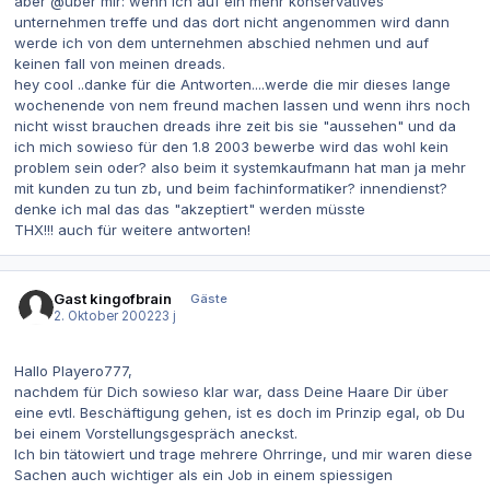
aber @über mir: wenn ich auf ein mehr konservatives
unternehmen treffe und das dort nicht angenommen wird dann
werde ich von dem unternehmen abschied nehmen und auf
keinen fall von meinen dreads.
hey cool ..danke für die Antworten....werde die mir dieses lange
wochenende von nem freund machen lassen und wenn ihrs noch
nicht wisst brauchen dreads ihre zeit bis sie "aussehen" und da
ich mich sowieso für den 1.8 2003 bewerbe wird das wohl kein
problem sein oder? also beim it systemkaufmann hat man ja mehr
mit kunden zu tun zb, und beim fachinformatiker? innendienst?
denke ich mal das das "akzeptiert" werden müsste
THX!!! auch für weitere antworten!
Gast kingofbrain
Gäste
2. Oktober 2002
23 j
Hallo Playero777,
nachdem für Dich sowieso klar war, dass Deine Haare Dir über
eine evtl. Beschäftigung gehen, ist es doch im Prinzip egal, ob Du
bei einem Vorstellungsgespräch aneckst.
Ich bin tätowiert und trage mehrere Ohrringe, und mir waren diese
Sachen auch wichtiger als ein Job in einem spiessigen