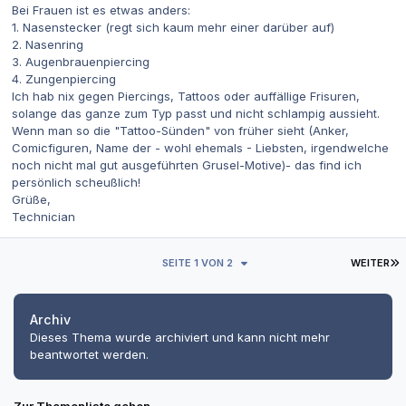
Bei Frauen ist es etwas anders:
1. Nasenstecker (regt sich kaum mehr einer darüber auf)
2. Nasenring
3. Augenbrauenpiercing
4. Zungenpiercing
Ich hab nix gegen Piercings, Tattoos oder auffällige Frisuren,
solange das ganze zum Typ passt und nicht schlampig aussieht.
Wenn man so die "Tattoo-Sünden" von früher sieht (Anker,
Comicfiguren, Name der - wohl ehemals - Liebsten, irgendwelche
noch nicht mal gut ausgeführten Grusel-Motive)- das find ich
persönlich scheußlich!
Grüße,
Technician
L
SEITE 1 VON 2
WEITER
Archiv
Dieses Thema wurde archiviert und kann nicht mehr
beantwortet werden.
Zur Themenliste gehen