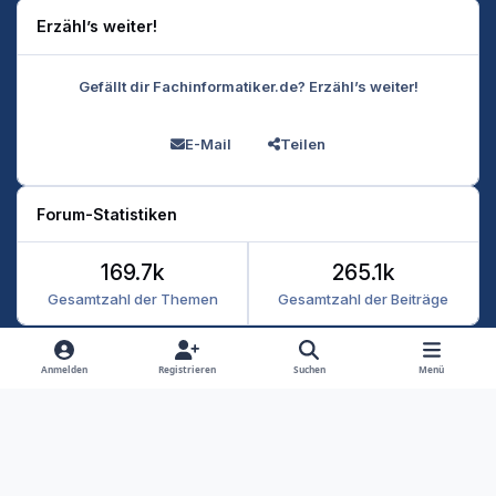
Erzähl’s weiter!
Gefällt dir Fachinformatiker.de? Erzähl’s weiter!
E-Mail
Teilen
Forum-Statistiken
169.7k
265.1k
Gesamtzahl der Themen
Gesamtzahl der Beiträge
Heller Modus
Dunkler Modus
Systemeinstellung
Anmelden
Registrieren
Suchen
Menü
Datenschutz
Kontakt
Cookies
RSS
Fachinformatiker 2026
Powered by
Invision Community