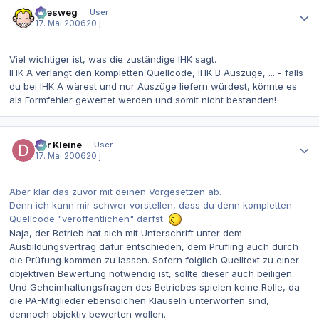
Autor-Statistiken
allesweg
User
17. Mai 2006
20 j
Viel wichtiger ist, was die zuständige IHK sagt.
IHK A verlangt den kompletten Quellcode, IHK B Auszüge, ... - falls
du bei IHK A wärest und nur Auszüge liefern würdest, könnte es
als Formfehler gewertet werden und somit nicht bestanden!
Autor-Statistiken
Der Kleine
User
17. Mai 2006
20 j
Aber klär das zuvor mit deinen Vorgesetzen ab.
Denn ich kann mir schwer vorstellen, dass du denn kompletten
Quellcode "veröffentlichen" darfst.
Naja, der Betrieb hat sich mit Unterschrift unter dem
Ausbildungsvertrag dafür entschieden, dem Prüfling auch durch
die Prüfung kommen zu lassen. Sofern folglich Quelltext zu einer
objektiven Bewertung notwendig ist, sollte dieser auch beiligen.
Und Geheimhaltungsfragen des Betriebes spielen keine Rolle, da
die PA-Mitglieder ebensolchen Klauseln unterworfen sind,
dennoch objektiv bewerten wollen.