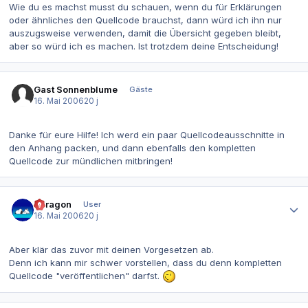
Wie du es machst musst du schauen, wenn du für Erklärungen
oder ähnliches den Quellcode brauchst, dann würd ich ihn nur
auszugsweise verwenden, damit die Übersicht gegeben bleibt,
aber so würd ich es machen. Ist trotzdem deine Entscheidung!
Gast Sonnenblume
Gäste
16. Mai 2006
20 j
Danke für eure Hilfe! Ich werd ein paar Quellcodeausschnitte in
den Anhang packen, und dann ebenfalls den kompletten
Quellcode zur mündlichen mitbringen!
Autor-Statistiken
adragon
User
16. Mai 2006
20 j
Aber klär das zuvor mit deinen Vorgesetzen ab.
Denn ich kann mir schwer vorstellen, dass du denn kompletten
Quellcode "veröffentlichen" darfst.