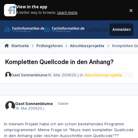
Zum Inhalt springen
View in the app
×
A better way to browse.
Learn more
.
Di
Fachinformatiker.de
Anmelden
Startseite
Prüfungsforen
Abschlussprojekte
Kompletten Qu
Kompletten Quellcode in den Anhang?
Gast Sonnenblume
16. Mai 2006
20 j
in
Abschlussprojekte
Gast Sonnenblume
Gäste
16. Mai 2006
20 j
In meinem Projekt habe ich ein schon bestehendes Programm
umprogrammiert. Meine Frage ist "Muss mein kompletter Quellcode
in den Anhang oder reichen Ausschnitte vom Quellcode"??