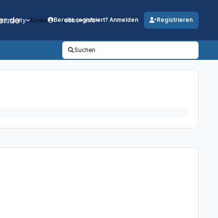
er.de
mmunity
Downloads
Jobs
Info
Bereits registriert? Anmelden
Registrieren
Suchen