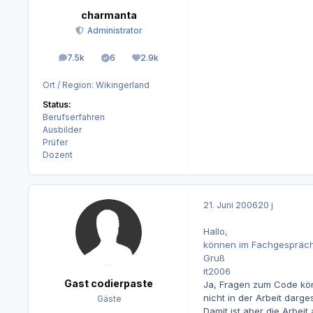
charmanta
Administrator
7.5k
6
2.9k
Beiträge
Lösungen
Reputation
Ort / Region:
Wikingerland
Status:
Berufserfahren
Ausbilder
Prüfer
Dozent
21. Juni 2006
20 j
Hallo,
können im Fachgespräch
Gruß
it2006
Gast codierpaste
Ja, Fragen zum Code könn
nicht in der Arbeit darges
Gäste
Damit ist aber die Arbei