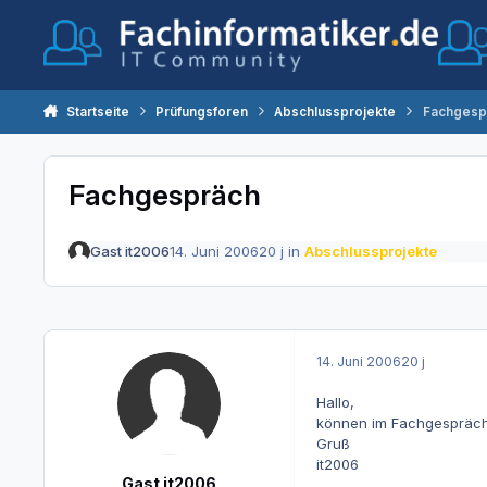
Zum Inhalt springen
Startseite
Prüfungsforen
Abschlussprojekte
Fachgesp
Fachgespräch
Gast it2006
14. Juni 2006
20 j
in
Abschlussprojekte
14. Juni 2006
20 j
Hallo,
können im Fachgespräch
Gruß
it2006
Gast it2006