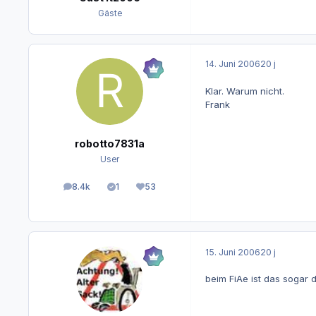
Gäste
14. Juni 2006
20 j
Klar. Warum nicht.
Frank
robotto7831a
User
8.4k
1
53
Beiträge
Lösungen
Reputation
15. Juni 2006
20 j
beim FiAe ist das sogar 