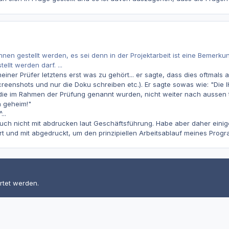
en gestellt werden, es sei denn in der Projektarbeit ist eine Bemerku
ellt werden darf. ...
ner Prüfer letztens erst was zu gehört... er sagte, dass dies oftmals a
creenshots und nur die Doku schreiben etc.). Er sagte sowas wie: "Die
 die im Rahmen der Prüfung genannt wurden, nicht weiter nach aussen t
a geheim!"
..
uch nicht mit abdrucken laut Geschäftsführung. Habe aber daher einige
t und mit abgedruckt, um den prinzipiellen Arbeitsablauf meines Progr
rtet werden.