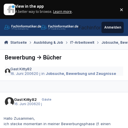
Zum Inhalt springen
View in the app
×
A better way to browse.
Learn more
.
Di
Fachinformatiker.de
Anmelden
Startseite
Ausbildung & Job
IT-Arbeitswelt
Jobsuche, Bew
Bewerbung -> Bücher
Gast Kitty82
16. Juni 2006
20 j
in
Jobsuche, Bewerbung und Zeugnisse
Gast Kitty82
Gäste
16. Juni 2006
20 j
Hallo Zusammen,
ich stecke momentan in meiner Bewerbungsphase (f. einen