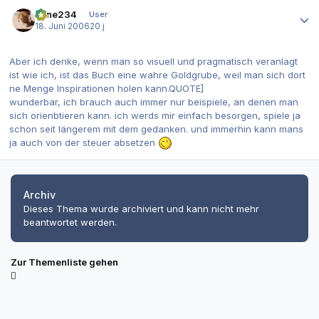
Autor-Statistiken
aline234
User
18. Juni 2006
20 j
Aber ich denke, wenn man so visuell und pragmatisch veranlagt
ist wie ich, ist das Buch eine wahre Goldgrube, weil man sich dort
ne Menge Inspirationen holen kann.QUOTE]
wunderbar, ich brauch auch immer nur beispiele, an denen man
sich orienbtieren kann. ich werds mir einfach besorgen, spiele ja
schon seit längerem mit dem gedanken. und immerhin kann mans
ja auch von der steuer absetzen
Archiv
Dieses Thema wurde archiviert und kann nicht mehr
beantwortet werden.
Zur Themenliste gehen