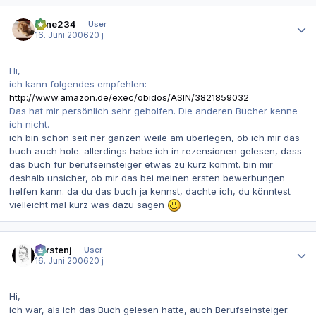
Autor-Statistiken
aline234
User
16. Juni 2006
20 j
Hi,
ich kann folgendes empfehlen:
http://www.amazon.de/exec/obidos/ASIN/3821859032
Das hat mir persönlich sehr geholfen. Die anderen Bücher kenne
ich nicht.
ich bin schon seit ner ganzen weile am überlegen, ob ich mir das
buch auch hole. allerdings habe ich in rezensionen gelesen, dass
das buch für berufseinsteiger etwas zu kurz kommt. bin mir
deshalb unsicher, ob mir das bei meinen ersten bewerbungen
helfen kann. da du das buch ja kennst, dachte ich, du könntest
vielleicht mal kurz was dazu sagen
Autor-Statistiken
carstenj
User
16. Juni 2006
20 j
Hi,
ich war, als ich das Buch gelesen hatte, auch Berufseinsteiger.