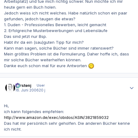
Arbeitsplatz) und tue mich richtig schwer. Nun möchte ich mir
heute gern ein Buch holen.
Jedoch weiss ich nicht welches. Habe natürlich schon ein paar
gefunden, jedoch taugen die etwas?
1. Duden - Professionelles Bewerben, leicht gemacht
2. Erfolgreiche Musterbewerbungen und Lebensläufe
Das sind jetzt nur Bsp.
Habt ihr da ein (sau)guten Tipp für mich?
Kann man sagen, solche Bücher sind immer ratenswert?
Mein größtes Problem ist die Formulierung. Daher hoffe ich, dass
mir solche Bücher weiterhelfen können.
Danke euch schon mal für eure Antworten
Autor-Statistiken
carstenj
User
16. Juni 2006
20 j
Hi,
ich kann folgendes empfehlen:
http://www.amazon.de/exec/obidos/ASIN/3821859032
Das hat mir persönlich sehr geholfen. Die anderen Bücher kenne
ich nicht.