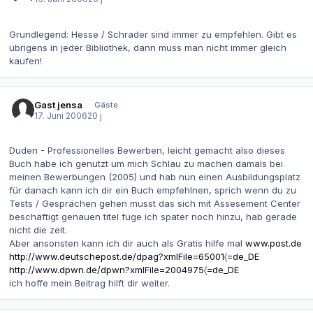
Grundlegend: Hesse / Schrader sind immer zu empfehlen. Gibt es
übrigens in jeder Bibliothek, dann muss man nicht immer gleich
kaufen!
Gast jensa
Gäste
17. Juni 2006
20 j
Duden - Professionelles Bewerben, leicht gemacht also dieses
Buch habe ich genutzt um mich Schlau zu machen damals bei
meinen Bewerbungen (2005) und hab nun einen Ausbildungsplatz
für danach kann ich dir ein Buch empfehlnen, sprich wenn du zu
Tests / Gesprächen gehen musst das sich mit Assesement Center
beschäftigt genauen titel füge ich später noch hinzu, hab gerade
nicht die zeit.
Aber ansonsten kann ich dir auch als Gratis hilfe mal
www.post.de
http://www.deutschepost.de/dpag?xmlFile=65001〈=de_DE
http://www.dpwn.de/dpwn?xmlFile=2004975〈=de_DE
ich hoffe mein Beitrag hilft dir weiter.