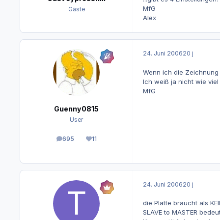
MfG
Gäste
Alex
24. Juni 2006
20 j
Wenn ich die Zeichnung 
Ich weiß ja nicht wie vie
MfG
Guenny0815
User
695
11
Beiträge
Reputation
24. Juni 2006
20 j
die Platte braucht als K
SLAVE to MASTER bedeutet