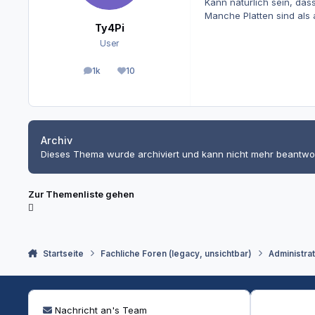
Kann natürlich sein, da
Manche Platten sind als 
Ty4Pi
User
1k
10
Beiträge
Reputation
Archiv
Dieses Thema wurde archiviert und kann nicht mehr beantwo
Zur Themenliste gehen
Startseite
Fachliche Foren (legacy, unsichtbar)
Administra
Nachricht an's Team