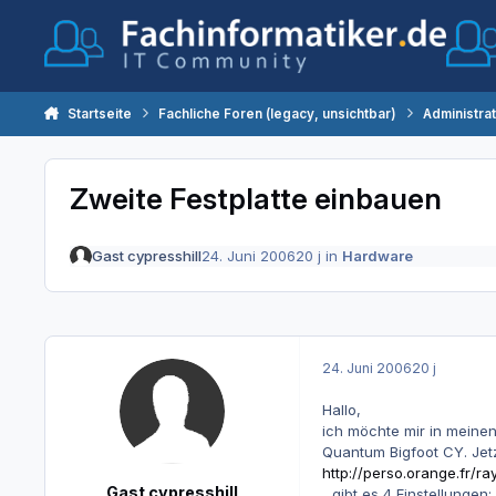
Zum Inhalt springen
Startseite
Fachliche Foren (legacy, unsichtbar)
Administra
Zweite Festplatte einbauen
Gast cypresshill
24. Juni 2006
20 j
in
Hardware
24. Juni 2006
20 j
Hallo,
ich möchte mir in meinen
Quantum Bigfoot CY. Jetzt
http://perso.orange.fr/
Gast cypresshill
...gibt es 4 Einstellung