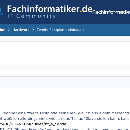
Fachinformatik
Beiträge
Co
tion
Hardware
Zweite Festplatte einbauen
 Rechner eine zweite Festplatte einbauen, die ich aus einem meiner f
 weiß ich allerdings nicht wie ich das Teil auf Slave stellen kann. Laut f
rayp/HD/QUANTUM/guides/bf_a_cy.htm
en: DS, CS, PK und Rsvd. Auf welche davon muss ich den Jumper denn nun