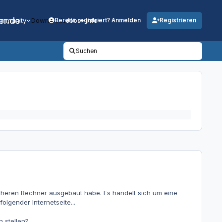
er.de
mmunity
Downloads
Jobs
Info
Bereits registriert? Anmelden
Registrieren
Suchen
rüheren Rechner ausgebaut habe. Es handelt sich um eine
olgender Internetseite...
 stellen?