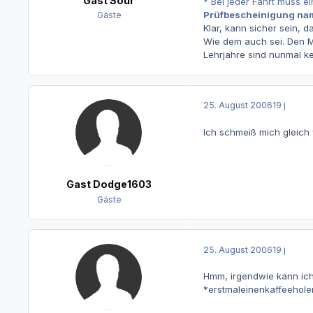
Gast Sour
* Bei jeder Fahrt muss e
Prüfbescheinigung nam
Gäste
Klar, kann sicher sein, d
Wie dem auch sei. Den M
Lehrjahre sind nunmal ke
25. August 2006
19 j
Ich schmeiß mich gleich 
Gast Dodge1603
Gäste
25. August 2006
19 j
Hmm, irgendwie kann ich
*erstmaleinenkaffeehole