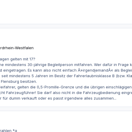
ordrhein-Westfalen
gen gelten mit 17?
ine mindestens 30-jährige Begleitperson mitfahren. Wer dafür in Frage k
nd eingetragen. Es kann also nicht einfach Â»irgendjemandÂ« als Beg
 seit mindestens 5 Jahren im Besitz der Fahrerlaubnisklasse B (bzw. Kla
 Flensburg besitzen.
Beifahrer, gelten die 0,5-Promille-Grenze und die übrigen einschlägigen
icht Fahrzeugführer! Sie darf also nicht in die Fahrzeugbedienung eingre
r für dumm verkauft oder es passt irgendwie alles zusammen...
rahlen *g