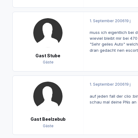
1. September 2006
19 j
muss ich eigentlich bei 
wieviel bleibt mir bei 47
"Sehr geiles Auto" welc
dran gedacht nen escort
Gast Stube
Gäste
1. September 2006
19 j
auf jeden fall der clio :bi
schau mal deine PNs an
Gast Beelzebub
Gäste