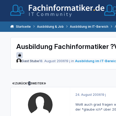
Zum Inhalt springen
Startseite
Ausbildung & Job
Ausbildung im IT-Bereich
Ausbildung Fachinformatiker 
Gast Stube
18. August 2006
19 j
in
Ausbildung im IT-Berei
ERSTE SEITE
LETZTE SEITE
ZURÜCK
1
2
3
WEITER
24. August 2006
19 j
Wollt auch grad fragen 
der *glaube ich* über 200