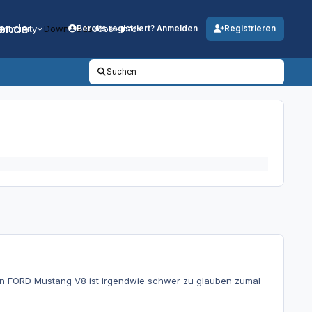
er.de
mmunity
Downloads
Jobs
Info
Bereits registriert? Anmelden
Registrieren
Suchen
nen FORD Mustang V8 ist irgendwie schwer zu glauben zumal