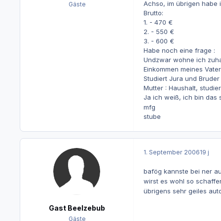
Achso, im übrigen habe 
Gäste
Brutto:
1. - 470 €
2. - 550 €
3. - 600 €
Habe noch eine frage :
Undzwar wohne ich zuha
Einkommen meines Vaters
Studiert Jura und Bruder 
Mutter : Haushalt, studier
Ja ich weiß, ich bin das
mfg
stube
1. September 2006
19 j
bafög kannste bei ner au
wirst es wohl so schaff
übrigens sehr geiles aut
Gast Beelzebub
Gäste