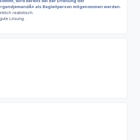
kommt, wird bereits bei der Erteilung der
Â»irgendjemandÂ« als Begleitperson mitgenommen werden.
klich realistisch.
gute Lösung.