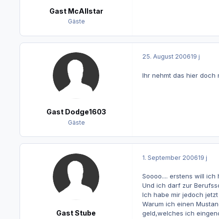
Gast McAllstar
Gäste
25. August 2006
19 j
Ihr nehmt das hier doch 
Gast Dodge1603
Gäste
1. September 2006
19 j
Soooo.... erstens will ic
Und ich darf zur Berufss
Ich habe mir jedoch jetzt 
Warum ich einen Mustang 
Gast Stube
geld,welches ich einge