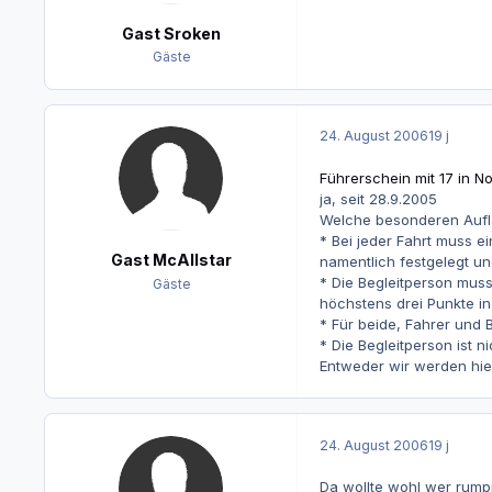
Gast Sroken
Gäste
24. August 2006
19 j
Führerschein mit 17 in N
ja, seit 28.9.2005
Welche besonderen Aufla
* Bei jeder Fahrt muss e
Gast McAllstar
namentlich festgelegt u
* Die Begleitperson muss
Gäste
höchstens drei Punkte in
* Für beide, Fahrer und 
* Die Begleitperson ist n
Entweder wir werden hie
24. August 2006
19 j
Da wollte wohl wer rump