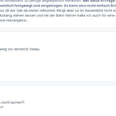
ine mindestens 30-jährige Begleitperson mitfahren.
Wer dafür in Frage 
entlich festgelegt und eingetragen. Es kann also nicht einfach 
ass zB der Vati da immer mitkommt. Klingt aber so im Gesamtbild nicht wir
ustang stehen lassen und mit der Bahn fahren halte ich auch für eine 
ine Herrenjahre...
weg vor lachen:D :helau:
 nicht lachen?!
n*