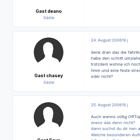
Gast deano
Gäste
24. August 2006
19 j
denk dran das die fahrtko
habe den schritt umziehen
trotzdem wohne ich noch
hmm und eine feste stre
Gast chasey
oder nicht?
Gäste
25. August 2006
19 j
Auch wenns völlig OffTopi
wieso das denn nicht?
dann suchst du dir nen a
Welche besonderen Aufla