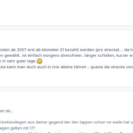
sten ab 2007 erst ab kilometer 21 bezahlt werden (pro strecke) ... da h
 gewählt.. ist einfach morgens stressfreier.. länger schlafen, kurzer w
 in sehr guter lage
cke kann man doch auch in nrw alleine fahren .. quasie die strecke vo
c ist...
rbeitskollegen aus deiner gegend der den lappen schon ne weile hat un
gen gelten mit 17?