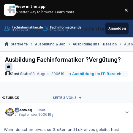
Zum Inhalt springen
View in the app
×
A better way to browse.
Learn more
.
Di
Fachinformatiker.de
Anmelden
Startseite
Ausbildung & Job
Ausbildung im IT-Bereich
Ausb
Ausbildung Fachinformatiker ?Vergütung?
Gast Stube
18. August 2006
19 j
in
Ausbildung im IT-Bereich
ERSTE SEITE
ZURÜCK
SEITE 3 VON 3
Autor-Statistiken
allesweg
User
5. September 2006
19 j
Wenn du schon etwas so Großen und Lukratives geleitet hast