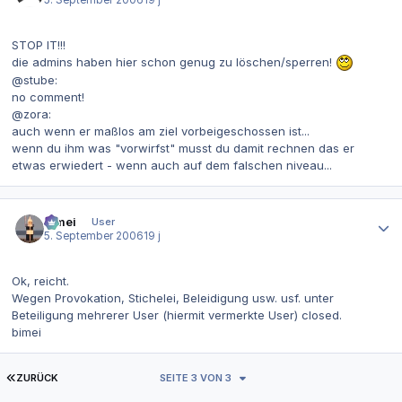
5. September 2006
19 j
STOP IT!!!
die admins haben hier schon genug zu löschen/sperren!
@stube:
no comment!
@zora:
auch wenn er maßlos am ziel vorbeigeschossen ist...
wenn du ihm was "vorwirfst" musst du damit rechnen das er
etwas erwiedert - wenn auch auf dem falschen niveau...
Autor-Statistiken
bimei
User
5. September 2006
19 j
Ok, reicht.
Wegen Provokation, Stichelei, Beleidigung usw. usf. unter
Beteiligung mehrerer User (hiermit vermerkte User) closed.
bimei
ERSTE SEITE
ZURÜCK
SEITE 3 VON 3