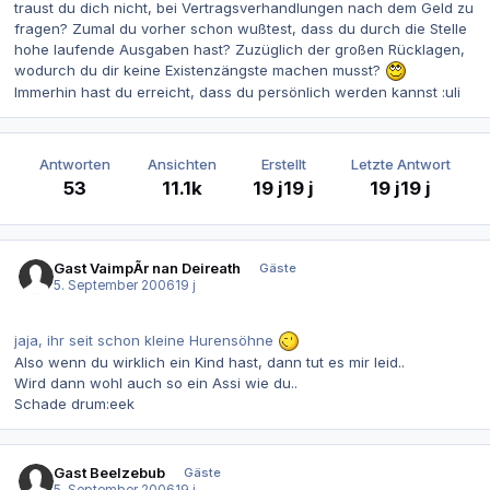
traust du dich nicht, bei Vertragsverhandlungen nach dem Geld zu
fragen? Zumal du vorher schon wußtest, dass du durch die Stelle
hohe laufende Ausgaben hast? Zuzüglich der großen Rücklagen,
wodurch du dir keine Existenzängste machen musst?
Immerhin hast du erreicht, dass du persönlich werden kannst :uli
Antworten
Ansichten
Erstellt
Letzte Antwort
53
11.1k
19 j
19 j
19 j
19 j
Gast VaimpÃ­r nan Deireath
Gäste
5. September 2006
19 j
jaja, ihr seit schon kleine Hurensöhne
Also wenn du wirklich ein Kind hast, dann tut es mir leid..
Wird dann wohl auch so ein Assi wie du..
Schade drum:eek
Gast Beelzebub
Gäste