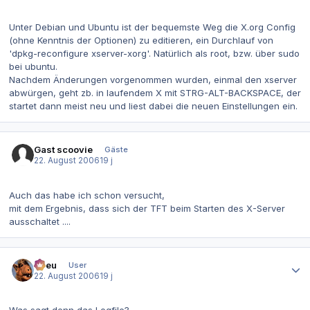
Unter Debian und Ubuntu ist der bequemste Weg die X.org Config
(ohne Kenntnis der Optionen) zu editieren, ein Durchlauf von
'dpkg-reconfigure xserver-xorg'. Natürlich als root, bzw. über sudo
bei ubuntu.
Nachdem Änderungen vorgenommen wurden, einmal den xserver
abwürgen, geht zb. in laufendem X mit STRG-ALT-BACKSPACE, der
startet dann meist neu und liest dabei die neuen Einstellungen ein.
Gast scoovie
Gäste
22. August 2006
19 j
Auch das habe ich schon versucht,
mit dem Ergebnis, dass sich der TFT beim Starten des X-Server
ausschaltet ....
Autor-Statistiken
etreu
User
22. August 2006
19 j