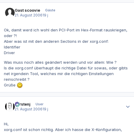
Gast scoovie
Gäste
21. August 2006
19 j
Ok, damit werd ich wohl den PCI-Port im Hex-Format rauskriegen,
oder ?!
Aber was ist mit den anderen Sections in der xorg.conf:
Identifier
Driver
Was muss noch alles geändert werden und vor allem: Wie ?
Is die xorg.conf überhaupt die richtige Datei für sowas, oder gibts
net irgendein Tool, welches mir die richtigen Einstellungen
reinschreibt ?
Grüße
Autor-Statistiken
carstenj
User
21. August 2006
19 j
Hi,
xorg.conf ist schon richtig. Aber ich hasse die X-Konfiguration,