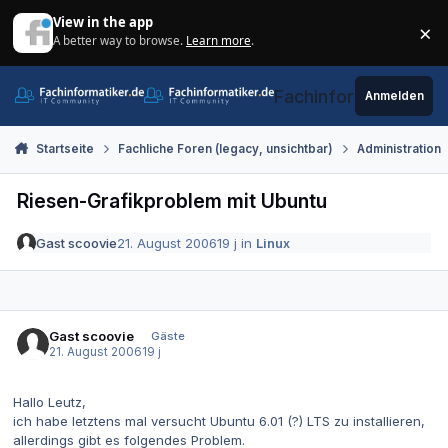
Zum Inhalt springen
View in the app
×
A better way to browse.
Learn more
.
Di
Fachinformatiker.de
Anmelden
Startseite
Fachliche Foren (legacy, unsichtbar)
Administration
Riesen-Grafikproblem mit Ubuntu
Gast scoovie
21. August 2006
19 j
in
Linux
Gast scoovie
Gäste
21. August 2006
19 j
Hallo Leutz,
ich habe letztens mal versucht Ubuntu 6.01 (?) LTS zu installieren,
allerdings gibt es folgendes Problem.