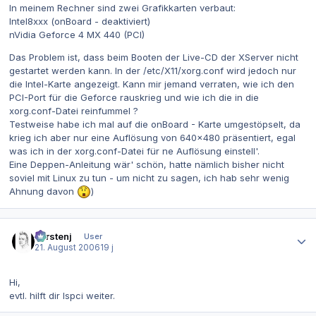
In meinem Rechner sind zwei Grafikkarten verbaut:
Intel8xxx (onBoard - deaktiviert)
nVidia Geforce 4 MX 440 (PCI)
Das Problem ist, dass beim Booten der Live-CD der XServer nicht
gestartet werden kann. In der /etc/X11/xorg.conf wird jedoch nur
die Intel-Karte angezeigt. Kann mir jemand verraten, wie ich den
PCI-Port für die Geforce rauskrieg und wie ich die in die
xorg.conf-Datei reinfummel ?
Testweise habe ich mal auf die onBoard - Karte umgestöpselt, da
krieg ich aber nur eine Auflösung von 640x480 präsentiert, egal
was ich in der xorg.conf-Datei für ne Auflösung einstell'.
Eine Deppen-Anleitung wär' schön, hatte nämlich bisher nicht
soviel mit Linux zu tun - um nicht zu sagen, ich hab sehr wenig
Ahnung davon
)
Autor-Statistiken
carstenj
User
21. August 2006
19 j
Hi,
evtl. hilft dir lspci weiter.