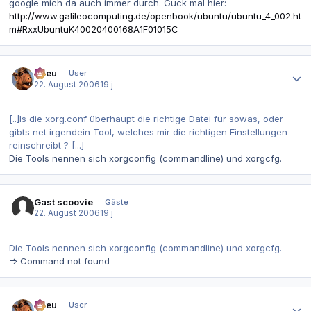
google mich da auch immer durch. Guck mal hier:
http://www.galileocomputing.de/openbook/ubuntu/ubuntu_4_002.ht
m#RxxUbuntuK40020400168A1F01015C
Autor-Statistiken
etreu
User
22. August 2006
19 j
[..]Is die xorg.conf überhaupt die richtige Datei für sowas, oder
gibts net irgendein Tool, welches mir die richtigen Einstellungen
reinschreibt ? [...]
Die Tools nennen sich xorgconfig (commandline) und xorgcfg.
Gast scoovie
Gäste
22. August 2006
19 j
Die Tools nennen sich xorgconfig (commandline) und xorgcfg.
=> Command not found
Autor-Statistiken
etreu
User