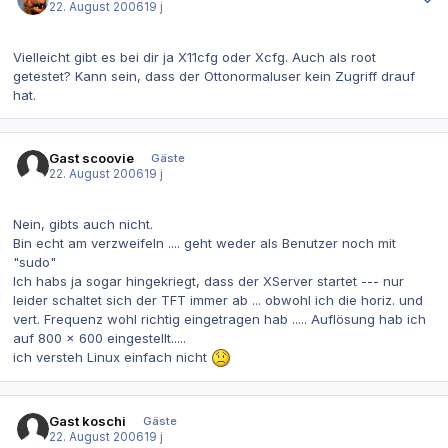
22. August 2006
19 j
Vielleicht gibt es bei dir ja X11cfg oder Xcfg. Auch als root
getestet? Kann sein, dass der Ottonormaluser kein Zugriff drauf
hat.
Gast scoovie
Gäste
22. August 2006
19 j
Nein, gibts auch nicht.
Bin echt am verzweifeln .... geht weder als Benutzer noch mit
"sudo"
Ich habs ja sogar hingekriegt, dass der XServer startet --- nur
leider schaltet sich der TFT immer ab ... obwohl ich die horiz. und
vert. Frequenz wohl richtig eingetragen hab ..... Auflösung hab ich
auf 800 x 600 eingestellt.....
ich versteh Linux einfach nicht
Gast koschi
Gäste
22. August 2006
19 j