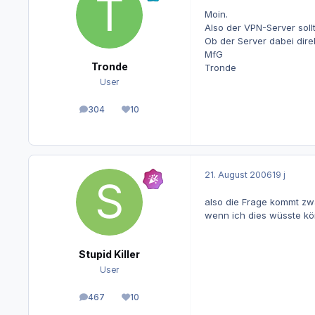
Moin.
Also der VPN-Server soll
Ob der Server dabei dire
MfG
Tronde
Tronde
User
304
10
Beiträge
Reputation
21. August 2006
19 j
also die Frage kommt zw
wenn ich dies wüsste kön
Stupid Killer
User
467
10
Beiträge
Reputation