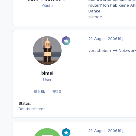
router? Ich hab keine Ah
Gäste
Danke
silence
21. August 2006
19 j
verschoben --> Netzwer
bimei
User
5.8k
23
Beiträge
Reputation
Status:
Berufserfahren
21. August 2006
19 j