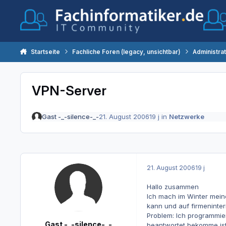
Zum Inhalt springen
Startseite
Fachliche Foren (legacy, unsichtbar)
Administra
VPN-Server
Gast -_-silence-_-
21. August 2006
19 j
in
Netzwerke
21. August 2006
19 j
Hallo zusammen
Ich mach im Winter mein
kann und auf firmeninter
Problem: Ich programmier
Gast -_-silence-_-
beantwortet bekomme ist