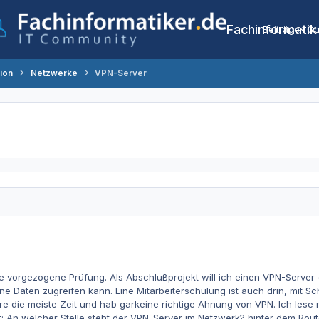
Fachinformatik
Beiträge
Co
tion
Netzwerke
VPN-Server
e vorgezogene Prüfung. Als Abschlußprojekt will ich einen VPN-Server
ne Daten zugreifen kann. Eine Mitarbeiterschulung ist auch drin, mit Sc
e die meiste Zeit und hab garkeine richtige Ahnung von VPN. Ich lese m
: An welcher Stelle steht der VPN-Server im Netzwerk? hinter dem Rout