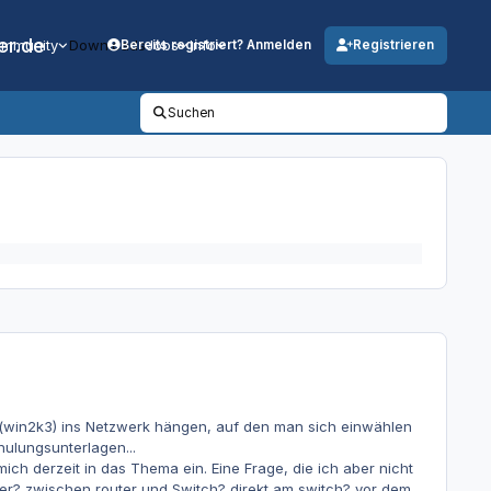
er.de
mmunity
Downloads
Jobs
Info
Bereits registriert? Anmelden
Registrieren
Suchen
 (win2k3) ins Netzwerk hängen, auf den man sich einwählen
hulungsunterlagen...
ich derzeit in das Thema ein. Eine Frage, die ich aber nicht
er? zwischen router und Switch? direkt am switch? vor dem