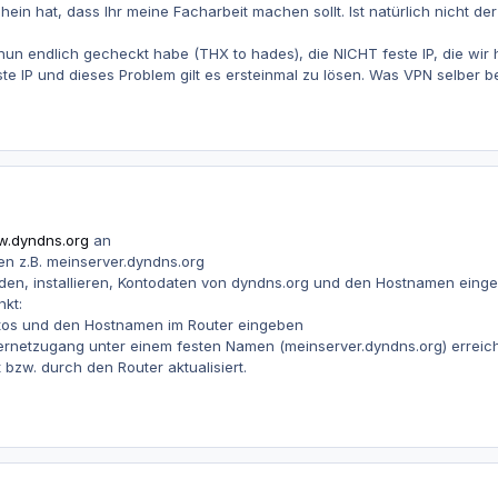
ein hat, dass Ihr meine Facharbeit machen sollt. Ist natürlich nicht de
 nun endlich gecheckt habe (THX to hades), die NICHT feste IP, die wir
te IP und dieses Problem gilt es ersteinmal zu lösen. Was VPN selber be
.dyndns.org
an
len z.B. meinserver.dyndns.org
aden, installieren, Kontodaten von dyndns.org und den Hostnamen einge
nkt:
tos und den Hostnamen im Router eingeben
ternetzugang unter einem festen Namen (meinserver.dyndns.org) erreic
bzw. durch den Router aktualisiert.