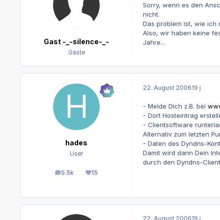
Sorry, wenn es den Ansch
nicht.
Das problem ist, wie ich
Also, wir haben keine fes
Gast -_-silence-_-
Jahre...
Gäste
22. August 2006
19 j
- Melde Dich z.B. bei
www
- Dort Hosteintrag erstel
- Clientsoftware runterl
Alternativ zum letzten Pu
hades
- Daten des Dyndns-Kon
Damit wird dann Dein In
User
durch den Dyndns-Client 
5.5k
15
Beiträge
Reputation
22. August 2006
19 j