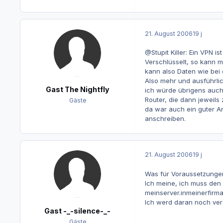
21. August 2006
19 j
@Stupit Killer: Ein VPN 
Verschlüsselt, so kann m
kann also Daten wie bei
Also mehr und ausführlic
Gast The Nightfly
ich würde übrigens auch 
Router, die dann jeweils
Gäste
da war auch ein guter Ar
anschreiben.
21. August 2006
19 j
Was für Voraussetzungen
Ich meine, ich muss den 
meinserver.inmeinerfirm
Ich werd daran noch ver
Gast -_-silence-_-
Gäste