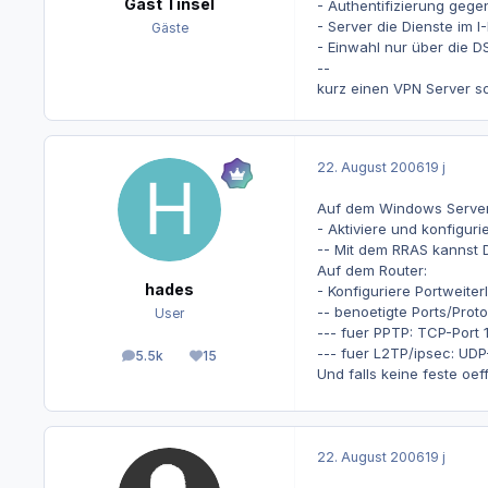
Gast Tinsel
- Authentifizierung geg
- Server die Dienste im I
Gäste
- Einwahl nur über die D
--
kurz einen VPN Server s
22. August 2006
19 j
Auf dem Windows Server
- Aktiviere und konfigur
-- Mit dem RRAS kannst
Auf dem Router:
hades
- Konfiguriere Portweite
-- benoetigte Ports/Proto
User
--- fuer PPTP: TCP-Port 
--- fuer L2TP/ipsec: UDP
5.5k
15
Beiträge
Reputation
Und falls keine feste oe
22. August 2006
19 j