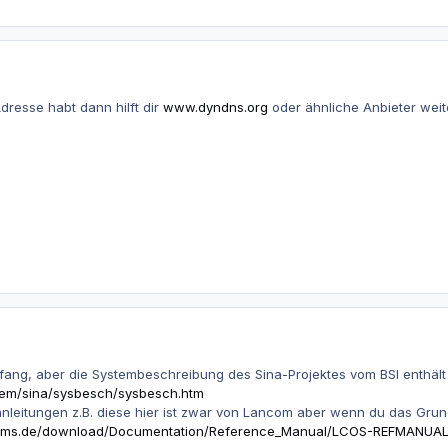
dresse habt dann hilft dir
www.dyndns.org
oder ähnliche Anbieter weite
Anfang, aber die Systembeschreibung des Sina-Projektes vom BSI enthält v
hem/sina/sysbesch/sysbesch.htm
anleitungen z.B. diese hier ist zwar von Lancom aber wenn du das Grun
tems.de/download/Documentation/Reference_Manual/LCOS-REFMANUAL