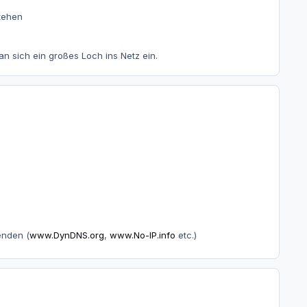
stehen
 sich ein großes Loch ins Netz ein.
enden (
www.DynDNS.org
,
www.No-IP.info
etc.)