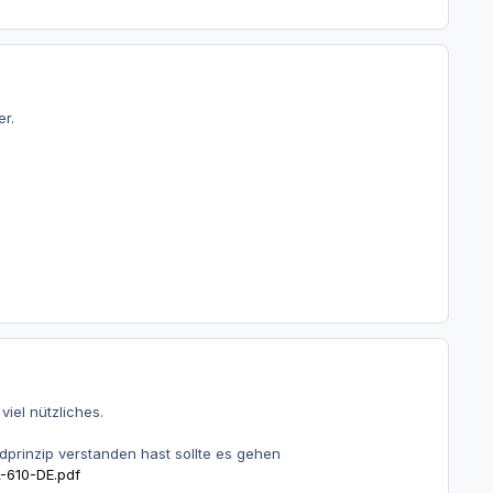
r.
iel nützliches.
dprinzip verstanden hast sollte es gehen
-610-DE.pdf