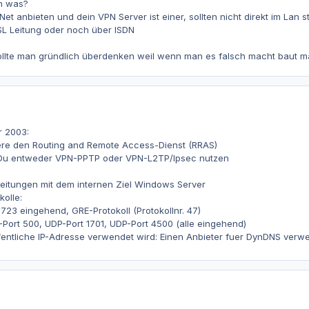
en was?
-Net anbieten und dein VPN Server ist einer, sollten nicht direkt im Lan 
SL Leitung oder noch über ISDN
ollte man gründlich überdenken weil wenn man es falsch macht baut man
 2003:
iere den Routing and Remote Access-Dienst (RRAS)
 Du entweder VPN-PPTP oder VPN-L2TP/Ipsec nutzen
rleitungen mit dem internen Ziel Windows Server
kolle:
1723 eingehend, GRE-Protokoll (Protokollnr. 47)
-Port 500, UDP-Port 1701, UDP-Port 4500 (alle eingehend)
ffentliche IP-Adresse verwendet wird: Einen Anbieter fuer DynDNS verw