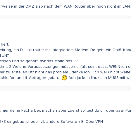
alerweise in der DMZ also nach dem WAN Router aber noch nicht im LAN.
chert.
itung, ein D-Link router mit integriertem Modem. Da geht ein Cat5-Kabe
 TUN?
ssen und so gehört. dyndns static dns..??
as schritt 2 Welche Voraussetzungen müssen erfüllt sein, dass, WENN i
r zu erstellen istr nicht das problem....denke ich... Ich weiß nicht we
chleifen und if-Abfragen getan....
Ach ja: kein linux! Ich MUSS mit wi
 hier deine Facharbeit machen aber zuerst solltest du dir über paar Pu
k3 eingebau ist oder vll. andere Software z.B. OpenVPN