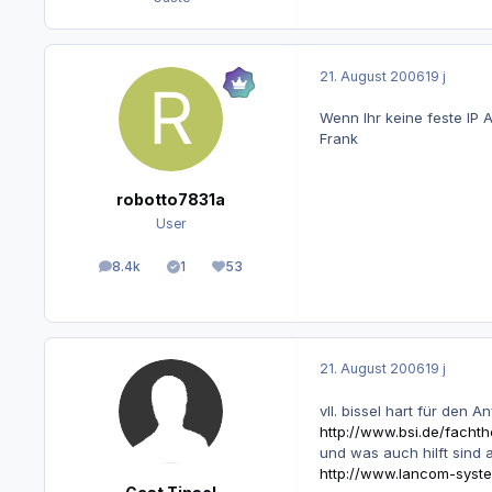
21. August 2006
19 j
Wenn Ihr keine feste IP A
Frank
robotto7831a
User
8.4k
1
53
Beiträge
Lösungen
Reputation
21. August 2006
19 j
vll. bissel hart für den 
http://www.bsi.de/facht
und was auch hilft sind 
http://www.lancom-sys