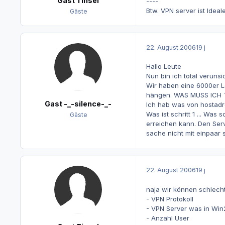
Gast Tinsel
----
Btw. VPN server ist Ide
Gäste
22. August 2006
19 j
Hallo Leute
Nun bin ich total verunsi
Wir haben eine 6000er Le
hängen. WAS MUSS ICH
Gast -_-silence-_-
Ich hab was von hostadre
Was ist schritt 1 ... W
Gäste
erreichen kann. Den Serve
sache nicht mit einpaar s
22. August 2006
19 j
naja wir können schlecht
- VPN Protokoll
- VPN Server was in Win2
- Anzahl User