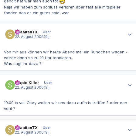
geholt hat war man auch tot
Naja wir haben zum schluss verloren aber fast alle mitspieler
fanden das es ein gutes spiel war
Autor-Statistiken
ShaaitanTX
User
22. August 2006
19 j
Von mir aus können wir heute Abend mal ein Ründchen wagen -
würde dann so zu 19 Uhr tendieren.
Was sagt ihr dazu ?!
Autor-Statistiken
Stupid Killer
User
22. August 2006
19 j
19:00 is voll Okay wollen wir uns dazu aufm ts treffen ? oder nen
vent ?
Autor-Statistiken
ShaaitanTX
User
22. August 2006
19 j