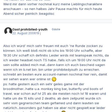
Werd mir dann vorher nochmal kurz meine Lieblingscharaktere
anschauen - so nen halbes Jahr Pause machts für mich heute
Abend sicher peinlich :beagolisc
Gast prohibited-youth
Gäste
22. August 2006
19 j
Also ich würd' mich sehr freuen mit euch 'ne Runde zocken zu
können. Ich weiß bloß nicht ob ichs bis 19:00 Uhr schaffe, aber
19:30 Uhr schaff ich definitiv. Leider wirds mit teamspeak nichts, da
ich weder headset noch TS habe...falls ich um 19:00 Uhr nicht da
sein sollte added mich mal...dann kann ich euch bescheid sagen
wenn ich im b.net bin. bin unter prohibitedyouth zu erreichen.
schreibt am besten eure account-namen nochmal hier rein, damit
wir sehen wann wer online ist
ps: hatte gestern auch ein sehr geiles game mit der
broodmother...hatte u.a. monkey king bar, butterfly und boots of
travel. war schon auf lvl 25 als die meisten noch lvl 18 waren und
hatte um die 15 kills und 2 deaths. ab dem zeitpunkt wurde ich
sehr vom gegnerischen team geflamed und dann leavten sie
natürlich...besonders gut haben sie aber nicht gespielt.war leider