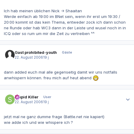
Ich hab meinen üblichen Nick -> Shaaitan
Werde einfach ab 19:00 im BNet sein, wenn ihr erst um 19:30 /
20:00 kommt ist das kein Thema, entweder zock ich dann schon
ne Runde oder hab WC3 dann in der Leiste und wusel noch in in
ICQ oder so rum um mir die Zeit zu vertreiben ^^
Gast prohibited-youth
Gäste
22. August 2006
19 j
dann added euch mal alle gegenseitig damit wir uns notfalls
anwhispern können. freu mich auf heut abend
Autor-Statistiken
Stupid Killer
User
22. August 2006
19 j
jetzt mal ne ganz dumme frage (Battle.net nie kapiert)
wie adde ich und wie whispere ich ?