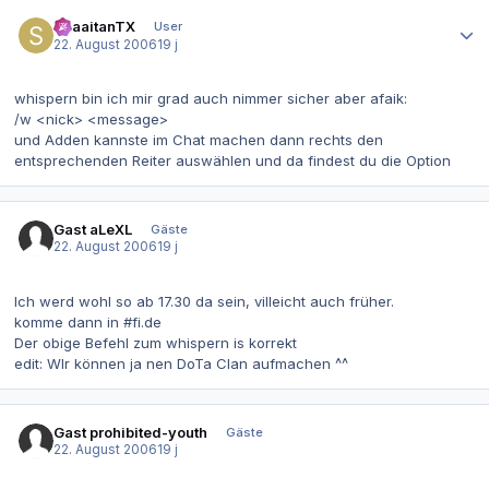
Autor-Statistiken
ShaaitanTX
User
22. August 2006
19 j
whispern bin ich mir grad auch nimmer sicher aber afaik:
/w <nick> <message>
und Adden kannste im Chat machen dann rechts den
entsprechenden Reiter auswählen und da findest du die Option
Gast aLeXL
Gäste
22. August 2006
19 j
Ich werd wohl so ab 17.30 da sein, villeicht auch früher.
komme dann in #fi.de
Der obige Befehl zum whispern is korrekt
edit: WIr können ja nen DoTa Clan aufmachen ^^
Gast prohibited-youth
Gäste
22. August 2006
19 j