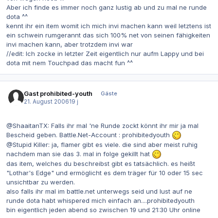
Aber ich finde es immer noch ganz lustig ab und zu mal ne runde
dota ^^
kennt ihr ein item womit ich mich invi machen kann weil letztens ist
ein schwein rumgerannt das sich 100% net von seinen fähigkeiten
invi machen kann, aber trotzdem invi war
//edit: Ich zocke in letzter Zeit eigentlich nur aufm Lappy und bei
dota mit nem Touchpad das macht fun ^^
Gast prohibited-youth
Gäste
21. August 2006
19 j
@ShaaitanTX: Falls ihr mal 'ne Runde zockt könnt ihr mir ja mal
Bescheid geben. Battle.Net-Account : prohibitedyouth
@Stupid Killer: ja, flamer gibt es viele. die sind aber meist ruhig
nachdem man sie das 3. mal in folge gekillt hat
das item, welches du beschreibst gibt es tatsächlich. es heißt
"Lothar's Edge" und ermöglicht es dem träger für 10 oder 15 sec
unsichtbar zu werden.
also falls ihr mal im battle.net unterwegs seid und lust auf ne
runde dota habt whispered mich einfach an....prohibitedyouth
bin eigentlich jeden abend so zwischen 19 und 21:30 Uhr online