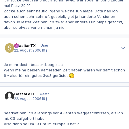
ich zocke Warcraft 3 auch schon ewig, war sogar in 3on3 Ladder
mal Platz 29 ^^
Zocke auch sehr häufig irgend welche fun maps. Dota hab ich
auch schon sehr sehr oft gespielt, gibt ja hunderte Versionen
davon. In lezter Zeit hab ich zwar eher andere Fun Maps gezockt,
aber so etwas verlernt man ja nie.
Autor-Statistiken
ShaaitanTX
User
22. August 2006
19 j
Je mehr desto besser :beagolisc
Wenn meine beiden Kameraden Zeit haben wären wir damit schon
6 - also für ein gutes 3vs3 gerüstet
Gast aLeXL
Gäste
22. August 2006
19 j
headset hab ich allerdings vor 4 Jahren weggeschmissen, als ich
mit CS aufgehört habe.
Also dann so um 19 Uhr im europe B.net ?