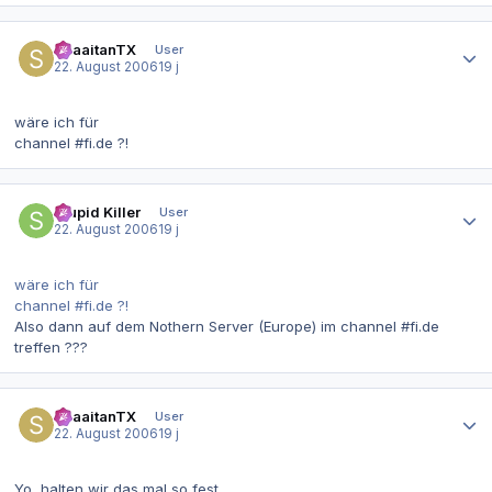
Autor-Statistiken
ShaaitanTX
User
22. August 2006
19 j
wäre ich für
channel #fi.de ?!
Autor-Statistiken
Stupid Killer
User
22. August 2006
19 j
wäre ich für
channel #fi.de ?!
Also dann auf dem Nothern Server (Europe) im channel #fi.de
treffen ???
Autor-Statistiken
ShaaitanTX
User
22. August 2006
19 j
Yo, halten wir das mal so fest.