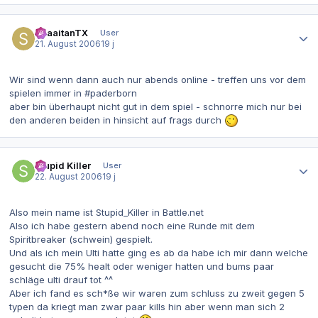
Autor-Statistiken
ShaaitanTX
User
21. August 2006
19 j
Wir sind wenn dann auch nur abends online - treffen uns vor dem
spielen immer in #paderborn
aber bin überhaupt nicht gut in dem spiel - schnorre mich nur bei
den anderen beiden in hinsicht auf frags durch
Autor-Statistiken
Stupid Killer
User
22. August 2006
19 j
Also mein name ist Stupid_Killer in Battle.net
Also ich habe gestern abend noch eine Runde mit dem
Spiritbreaker (schwein) gespielt.
Und als ich mein Ulti hatte ging es ab da habe ich mir dann welche
gesucht die 75% healt oder weniger hatten und bums paar
schläge ulti drauf tot ^^
Aber ich fand es sch*ße wir waren zum schluss zu zweit gegen 5
typen da kriegt man zwar paar kills hin aber wenn man sich 2