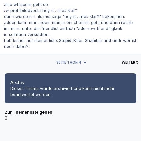
also whispern geht so:
/w prohibitedyouth heyho, alles klar?
dann würde ich als message "heyho, alles klar?" bekommen.
adden kann man indem man in ein channel geht und dann rechts
im menü unter der friendlist einfach "add new friend" glaub
ich.einfach versuchen...
hab bisher auf meiner liste: Stupid_Killer, Shaaitan und undi. wer ist
noch dabei?
L
SEITE 1 VON 4
WEITER
Archiv
Dieses Thema wurde archiviert und kann nicht mehr
beantwortet werden.
Zur Themenliste gehen