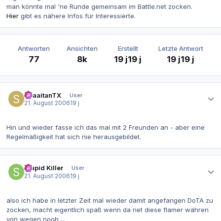
man könnte mal 'ne Runde gemeinsam im Battle.net zocken.
Hier
gibt es nähere Infos für Interessierte.
Antworten
Ansichten
Erstellt
Letzte Antwort
77
8k
19 j
19 j
19 j
19 j
Autor-Statistiken
ShaaitanTX
User
21. August 2006
19 j
Hin und wieder fasse ich das mal mit 2 Freunden an - aber eine
Regelmäßigkeit hat sich nie herausgebildet.
Autor-Statistiken
Stupid Killer
User
21. August 2006
19 j
also ich habe in letzter Zeit mal wieder damit angefangen DoTA zu
zocken, macht eigentlich spaß wenn da net diese flamer währen
von wegen noob ...