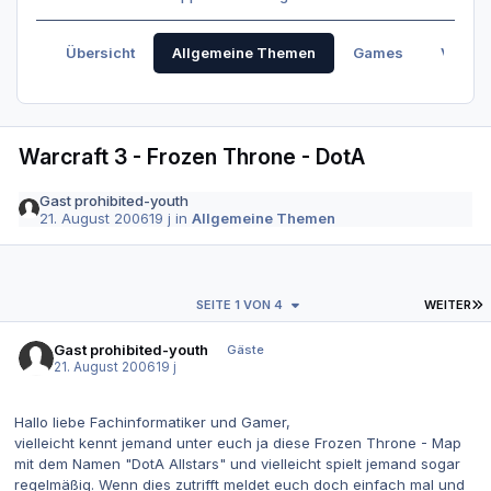
Übersicht
Allgemeine Themen
Games
Verabr
Warcraft 3 - Frozen Throne - DotA
Gast prohibited-youth
21. August 2006
19 j
in
Allgemeine Themen
L
SEITE 1 VON 4
WEITER
Gast prohibited-youth
Gäste
21. August 2006
19 j
Hallo liebe Fachinformatiker und Gamer,
vielleicht kennt jemand unter euch ja diese Frozen Throne - Map
mit dem Namen "DotA Allstars" und vielleicht spielt jemand sogar
regelmäßig. Wenn dies zutrifft meldet euch doch einfach mal und