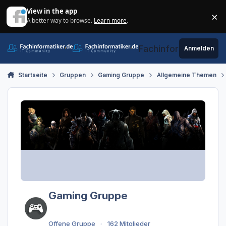
Zum Inhalt springen
View in the app
×
A better way to browse.
Learn more
.
Di
Fachinformatiker.de
Anmelden
Startseite
Gruppen
Gaming Gruppe
Allgemeine Themen
Gaming Gruppe
Offene Gruppe
162 Mitglieder