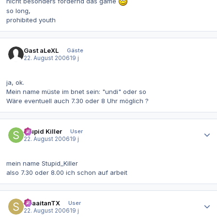
nicht besonders fordernd das game
so long,
prohibited youth
Gast aLeXL
Gäste
22. August 2006
19 j
ja, ok.
Mein name müste im bnet sein: "undi" oder so
Wäre eventuell auch 7.30 oder 8 Uhr möglich ?
Autor-Statistiken
Stupid Killer
User
22. August 2006
19 j
mein name Stupid_Killer
also 7.30 oder 8.00 ich schon auf arbeit
Autor-Statistiken
ShaaitanTX
User
22. August 2006
19 j