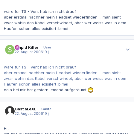
wäre für TS - Vent hab ich nicht drauf
aber erstmal nachher mein Headset wiederfinden ... man sieht
zwar wohin das Kabel verschwindet, aber wer weiss was in dem
Haufen schon alles exisitert :bimei
Autor-Statistiken
Stupid Killer
User
22. August 2006
19 j
wäre für TS - Vent hab ich nicht drauf
aber erstmal nachher mein Headset wiederfinden ... man sieht
zwar wohin das Kabel verschwindet, aber wer weiss was in dem
Haufen schon alles exisitert :bimei
naja bei mir hat gestern jemand aufgeräumt
Gast aLeXL
Gäste
22. August 2006
19 j
Hi,