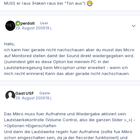
MUSS er raus (Haken raus bei "Ton aus")
Autor-Statistiken
paperdoll
User
29. August 2006
19 j
Hallo,
ich kann hier gerade nicht nachschauen aber du musst das Micro
auf Monitored stellen damit der Sound direkt wiedergegeben wird.
(zumindest gibt es diese Option bei meinem PC in der
Lautstärkeregelung beim Mircophon unter erweitert - wenn ich
mich recht erinnere) Kann das aber gerade nicht nachschauen.
Gast USF
Gäste
29. August 2006
19 j
Das Mikro muss fuer Aufnahme und Wiedergabe aktiviert sein.
Lautstaerkekontrolle (Volume Control, also die ganzen Slider >_>) -
>Optionen->Eigenschaften
Und dann die Lautstaerke regeln fuer Aufnahme (sollte fue Mikro
schon eingeschalten sein, da ja der Recorder funktioniert) und