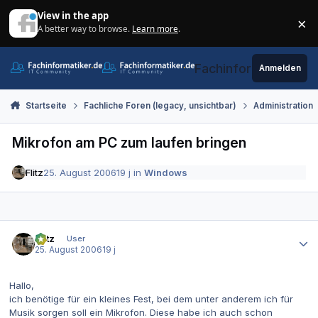
Zum Inhalt springen
View in the app
×
A better way to browse.
Learn more
.
Di
Fachinformatiker.de
Anmelden
Startseite
Fachliche Foren (legacy, unsichtbar)
Administration
Mikrofon am PC zum laufen bringen
Flitz
25. August 2006
19 j
in
Windows
Autor-Statistiken
Flitz
User
25. August 2006
19 j
Hallo,
ich benötige für ein kleines Fest, bei dem unter anderem ich für
Musik sorgen soll ein Mikrofon. Diese habe ich auch schon