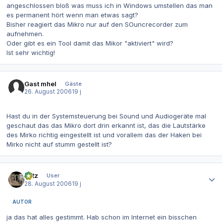
angeschlossen bloß was muss ich in Windows umstellen das man
es permanent hört wenn man etwas sagt?
Bisher reagiert das Mikro nur auf den SOuncrecorder zum
aufnehmen.
Oder gibt es ein Tool damit das Mikor "aktiviert" wird?
Ist sehr wichtig!
Gast mhel
Gäste
26. August 2006
19 j
Hast du in der Systemsteuerung bei Sound und Audiogeräte mal
geschaut das das Mikro dort drin erkannt ist, das die Lautstärke
des Mirko richtig eingestellt ist und vorallem das der Haken bei
Mirko nicht auf stumm gestellt ist?
Autor-Statistiken
Flitz
User
28. August 2006
19 j
AUTOR
ja das hat alles gestimmt. Hab schon im Internet ein bisschen