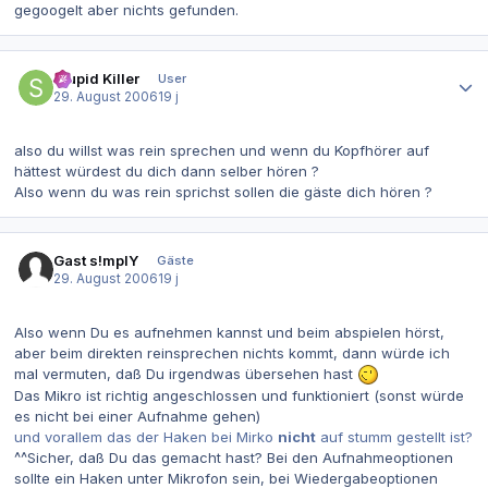
gegoogelt aber nichts gefunden.
Autor-Statistiken
Stupid Killer
User
29. August 2006
19 j
also du willst was rein sprechen und wenn du Kopfhörer auf
hättest würdest du dich dann selber hören ?
Also wenn du was rein sprichst sollen die gäste dich hören ?
Gast s!mplY
Gäste
29. August 2006
19 j
Also wenn Du es aufnehmen kannst und beim abspielen hörst,
aber beim direkten reinsprechen nichts kommt, dann würde ich
mal vermuten, daß Du irgendwas übersehen hast
Das Mikro ist richtig angeschlossen und funktioniert (sonst würde
es nicht bei einer Aufnahme gehen)
und vorallem das der Haken bei Mirko
nicht
auf stumm gestellt ist?
^^Sicher, daß Du das gemacht hast? Bei den Aufnahmeoptionen
sollte ein Haken unter Mikrofon sein, bei Wiedergabeoptionen