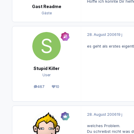
Hoffe ich konnte Dir helf
Gast Readme
Gäste
28. August 2006
19 j
es geht als erstes eigen
Stupid Killer
User
467
10
Beiträge
Reputation
28. August 2006
19 j
welches Problem.
Du schreibst nicht was d