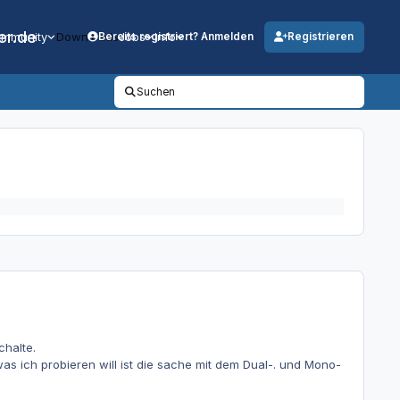
er.de
mmunity
Downloads
Jobs
Info
Bereits registriert? Anmelden
Registrieren
Suchen
chalte.
s ich probieren will ist die sache mit dem Dual-. und Mono-