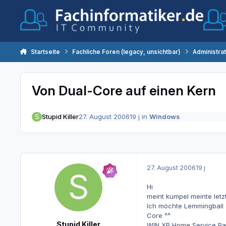
Zum Inhalt springen
Startseite
Fachliche Foren (legacy, unsichtbar)
Administra
Von Dual-Core auf einen Kern
Stupid Killer
27. August 2006
19 j
in
Windows
27. August 2006
19 j
Hi
meint kumpel meinte letz
Ich möchte Lemmingball Z
Core ^^
Stupid Killer
WIN XP Home Service Pa