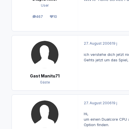
User
467
10
Beiträge
Reputation
27. August 2006
19 j
ich verstehe dich jetzt n
Gehts jetzt um das Spiel,
Gast Manitu71
Gäste
27. August 2006
19 j
Hi,
um einen Dualcore CPU al
Option finden.