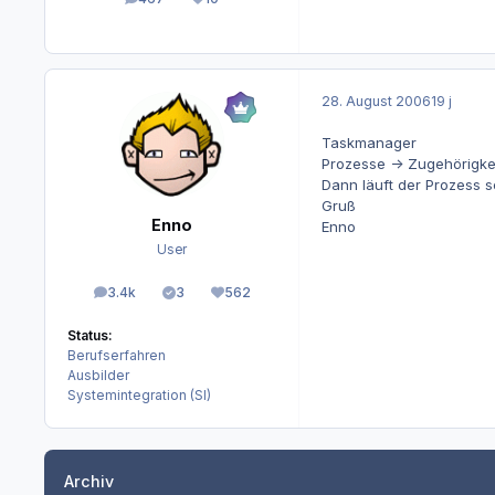
Beiträge
Reputation
28. August 2006
19 j
Taskmanager
Prozesse -> Zugehörigkei
Dann läuft der Prozess 
Gruß
Enno
Enno
User
3.4k
3
562
Beiträge
Lösungen
Reputation
Status:
Berufserfahren
Ausbilder
Systemintegration (SI)
Archiv