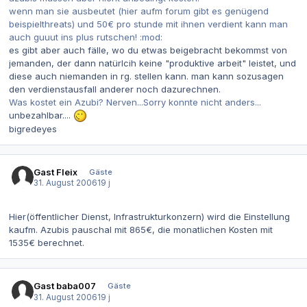
wenn man sie ausbeutet (hier aufm forum gibt es genügend
beispielthreats) und 50€ pro stunde mit ihnen verdient kann man
auch guuut ins plus rutschen! :mod:
es gibt aber auch fälle, wo du etwas beigebracht bekommst von
jemanden, der dann natürlcih keine "produktive arbeit" leistet, und
diese auch niemanden in rg. stellen kann. man kann sozusagen
den verdienstausfall anderer noch dazurechnen.
Was kostet ein Azubi? Nerven...Sorry konnte nicht anders...
unbezahlbar....
bigredeyes
Gast Fleix
Gäste
31. August 2006
19 j
Hier(öffentlicher Dienst, Infrastrukturkonzern) wird die Einstellung
kaufm. Azubis pauschal mit 865€, die monatlichen Kosten mit
1535€ berechnet.
Gast baba007
Gäste
31. August 2006
19 j