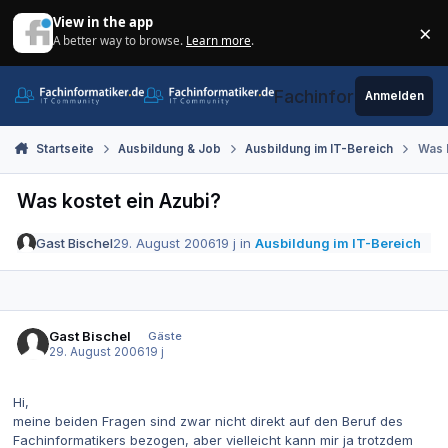
Zum Inhalt springen
View in the app
×
A better way to browse.
Learn more
.
Di
Fachinformatiker.de
Anmelden
Startseite
Ausbildung & Job
Ausbildung im IT-Bereich
Was 
Was kostet ein Azubi?
Gast Bischel
29. August 2006
19 j
in
Ausbildung im IT-Bereich
Gast Bischel
Gäste
29. August 2006
19 j
Hi,
meine beiden Fragen sind zwar nicht direkt auf den Beruf des
Fachinformatikers bezogen, aber vielleicht kann mir ja trotzdem