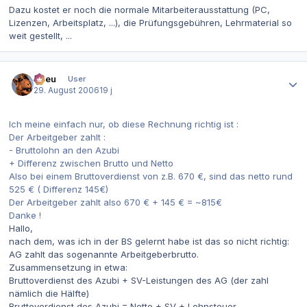
Dazu kostet er noch die normale Mitarbeiterausstattung (PC,
Lizenzen, Arbeitsplatz, ...), die Prüfungsgebühren, Lehrmaterial so
weit gestellt, ...
Autor-Statistiken
etreu
User
29. August 2006
19 j
Ich meine einfach nur, ob diese Rechnung richtig ist :
Der Arbeitgeber zahlt :
- Bruttolohn an den Azubi
+ Differenz zwischen Brutto und Netto
Also bei einem Bruttoverdienst von z.B. 670 €, sind das netto rund
525 € ( Differenz 145€)
Der Arbeitgeber zahlt also 670 € + 145 € = ~815€
Danke !
Hallo,
nach dem, was ich in der BS gelernt habe ist das so nicht richtig:
AG zahlt das sogenannte Arbeitgeberbrutto.
Zusammensetzung in etwa:
Bruttoverdienst des Azubi + SV-Leistungen des AG (der zahl
nämlich die Hälfte)
Bruttoverdienst des Azubi = Netto + SV + Lohnsteuer