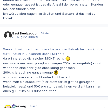
oder genauer gesagt ist das die Anzahl der berechneten Stunden
mal den Stundenlohn.
Ich würde aber sagen, im Großen und Ganzen ist das mal so
korrekt,
Gast Beelzebub
Gäste
29. August 2006
19 j
Wenn ich mich recht errinnere bezahlt der Betrieb bei dem ich bin
für 18 Azubi in 2,5Jahren über 1 Million €.
da erinnerst du dich sicher NICHT recht!
uns wurde mal was gesagt von wegen 200k (so ungefähr) - und
wir haben eine sehr gute ausbildung genossen.
200k is ja auch ne ganze menge
azubis müssen aber nicht unbedingt kosten!
wenn man sie ausbeutet (hier aufm forum gibt es genügend
beispielthreats) und 50€ pro stunde mit ihnen verdient kann man
auch guuut ins plus rutschen! :mod:
Autor-Statistiken
allesweg
User