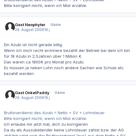
Bitte korrigiert micht, wenn ich Mist erzähle.
Gast Neophyter
Gäste
29. August 2006
19 j
Ein Azubi ist nicht gerade billig.
Wenn ich mich recht errinnere bezahlt der Betrieb bei dem ich bin
für 18 Azubi in 2,5Jahren über 1 Million €.
Das wären ca 1800€ pro Monat pro Azubi.
Es müssen ja neben Lohn noch andere Sachen wie Schule etc
bezahlt werden.
Gast OnkelPaddy
Gäste
29. August 2006
19 j
Bruttoverdienst des Azubi = Netto + SV + Lohnsteuer
Bitte korrigiert micht, wenn ich Mist erzähle.
Ich erlaube mir jetzt mal, dich zu korrigieren.
Da du als Auszubildender keine Lohnsteuer zahlst bzw. der AG
abführt setzt sich der Bruttoverdienst "nur" aus dem Netto + SV