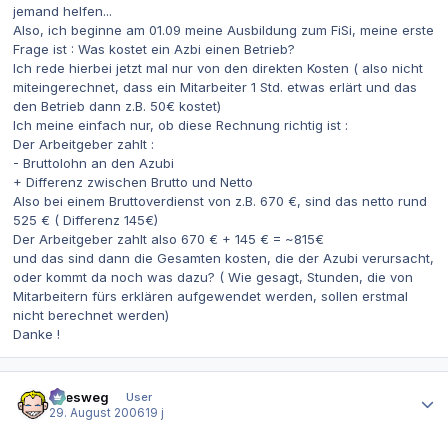
jemand helfen...
Also, ich beginne am 01.09 meine Ausbildung zum FiSi, meine erste
Frage ist : Was kostet ein Azbi einen Betrieb?
Ich rede hierbei jetzt mal nur von den direkten Kosten ( also nicht
miteingerechnet, dass ein Mitarbeiter 1 Std. etwas erlärt und das
den Betrieb dann z.B. 50€ kostet)
Ich meine einfach nur, ob diese Rechnung richtig ist :
Der Arbeitgeber zahlt :
- Bruttolohn an den Azubi
+ Differenz zwischen Brutto und Netto
Also bei einem Bruttoverdienst von z.B. 670 €, sind das netto rund
525 € ( Differenz 145€)
Der Arbeitgeber zahlt also 670 € + 145 € = ~815€
und das sind dann die Gesamten kosten, die der Azubi verursacht,
oder kommt da noch was dazu? ( Wie gesagt, Stunden, die von
Mitarbeitern fürs erklären aufgewendet werden, sollen erstmal
nicht berechnet werden)
Danke !
Autor-Statistiken
allesweg
User
29. August 2006
19 j