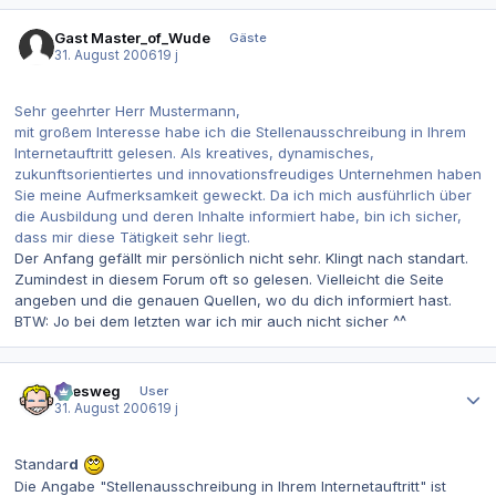
Gast Master_of_Wude
Gäste
31. August 2006
19 j
Sehr geehrter Herr Mustermann,
mit großem Interesse habe ich die Stellenausschreibung in Ihrem
Internetauftritt gelesen. Als kreatives, dynamisches,
zukunftsorientiertes und innovationsfreudiges Unternehmen haben
Sie meine Aufmerksamkeit geweckt. Da ich mich ausführlich über
die Ausbildung und deren Inhalte informiert habe, bin ich sicher,
dass mir diese Tätigkeit sehr liegt.
Der Anfang gefällt mir persönlich nicht sehr. Klingt nach standart.
Zumindest in diesem Forum oft so gelesen. Vielleicht die Seite
angeben und die genauen Quellen, wo du dich informiert hast.
BTW: Jo bei dem letzten war ich mir auch nicht sicher ^^
Autor-Statistiken
allesweg
User
31. August 2006
19 j
Standar
d
Die Angabe "Stellenausschreibung in Ihrem Internetauftritt" ist