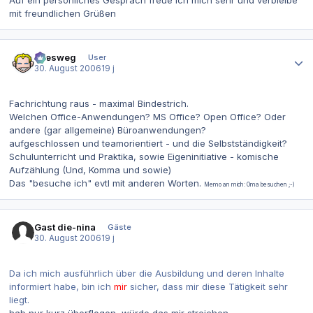
mit freundlichen Grüßen
Autor-Statistiken
allesweg
User
30. August 2006
19 j
Fachrichtung raus - maximal Bindestrich.
Welchen Office-Anwendungen? MS Office? Open Office? Oder
andere (gar allgemeine) Büroanwendungen?
aufgeschlossen und teamorientiert - und die Selbstständigkeit?
Schulunterricht und Praktika, sowie Eigeninitiative - komische
Aufzählung (Und, Komma und sowie)
Das "besuche ich" evtl mit anderen Worten.
Memo an mich: Oma besuchen ;-)
Gast die-nina
Gäste
30. August 2006
19 j
Da ich mich ausführlich über die Ausbildung und deren Inhalte
informiert habe, bin ich
mir
sicher, dass mir diese Tätigkeit sehr
liegt.
hab nur kurz überflogen, würde das mir streichen ...