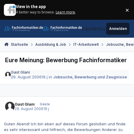
Zum Inhalt springen
View in the app
×
A better way to browse.
Learn more
.
Di
Fachinformatiker.de
Anmelden
Startseite
Ausbildung & Job
IT-Arbeitswelt
Jobsuche, Bew
Eure Meinung: Bewerbung Fachinformatiker
Gast Glani
29. August 2006
19 j
in
Jobsuche, Bewerbung und Zeugnisse
Gast Glani
Gäste
29. August 2006
19 j
Guten Abend! Ich bin eben auf dieses Forum gestoßen und finde
es sehr interessant und hilfreich, die Bewerbungen Anderer zu