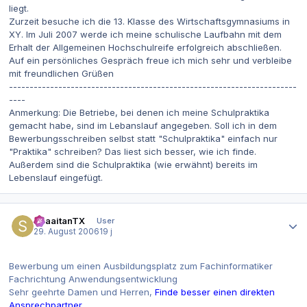
liegt.
Zurzeit besuche ich die 13. Klasse des Wirtschaftsgymnasiums in
XY. Im Juli 2007 werde ich meine schulische Laufbahn mit dem
Erhalt der Allgemeinen Hochschulreife erfolgreich abschließen.
Auf ein persönliches Gespräch freue ich mich sehr und verbleibe
mit freundlichen Grüßen
----------------------------------------------------------------------
----
Anmerkung: Die Betriebe, bei denen ich meine Schulpraktika
gemacht habe, sind im Lebanslauf angegeben. Soll ich in dem
Bewerbungsschreiben selbst statt "Schulpraktika" einfach nur
"Praktika" schreiben? Das liest sich besser, wie ich finde.
Außerdem sind die Schulpraktika (wie erwähnt) bereits im
Lebenslauf eingefügt.
Autor-Statistiken
ShaaitanTX
User
29. August 2006
19 j
Bewerbung um einen Ausbildungsplatz zum Fachinformatiker
Fachrichtung Anwendungsentwicklung
Sehr geehrte Damen und Herren,
Finde besser einen direkten
Ansprechpartner.