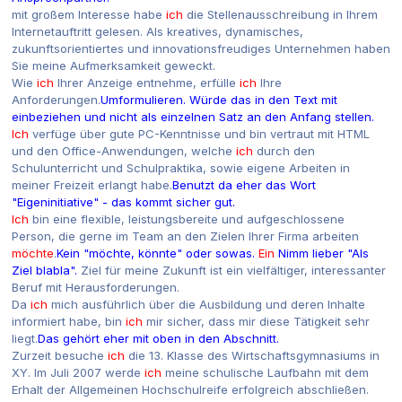
mit großem Interesse habe
ich
die Stellenausschreibung in Ihrem
Internetauftritt gelesen. Als kreatives, dynamisches,
zukunftsorientiertes und innovationsfreudiges Unternehmen haben
Sie meine Aufmerksamkeit geweckt.
Wie
ich
Ihrer Anzeige entnehme, erfülle
ich
Ihre
Anforderungen.
Umformulieren. Würde das in den Text mit
einbeziehen und nicht als einzelnen Satz an den Anfang stellen.
Ich
verfüge über gute PC-Kenntnisse und bin vertraut mit HTML
und den Office-Anwendungen, welche
ich
durch den
Schulunterricht und Schulpraktika, sowie eigene Arbeiten in
meiner Freizeit erlangt habe.
Benutzt da eher das Wort
"Eigeninitiative" - das kommt sicher gut.
Ich
bin eine flexible, leistungsbereite und aufgeschlossene
Person, die gerne im Team an den Zielen Ihrer Firma arbeiten
möchte
.
Kein "möchte, könnte" oder sowas.
Ein
Nimm lieber "Als
Ziel blabla".
Ziel für meine Zukunft ist ein vielfältiger, interessanter
Beruf mit Herausforderungen.
Da
ich
mich ausführlich über die Ausbildung und deren Inhalte
informiert habe, bin
ich
mir sicher, dass mir diese Tätigkeit sehr
liegt.
Das gehört eher mit oben in den Abschnitt.
Zurzeit besuche
ich
die 13. Klasse des Wirtschaftsgymnasiums in
XY. Im Juli 2007 werde
ich
meine schulische Laufbahn mit dem
Erhalt der Allgemeinen Hochschulreife erfolgreich abschließen.