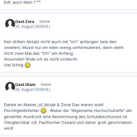
Evtl. auch klein ? ^^
Gast Zora
Gäste
30. August 2006
19 j
Den dritten Absatz nicht auch mit "ich" anfangen (wie den
zweiten). Musst nur ein klein wenig umformulieren, dann steht
nicht zwei Mal das "Ich" am Anfang.
Ansonsten finde ich es nicht schlecht.
Viel Erfolg
Gast Glani
Gäste
30. August 2006
19 j
Danke an Master_of_Wude & Zora! Das waren wohl
Flüchtigkeitsfehler
. Wobei die "Allgemeine Hochschulreife" als
gesamter Ausdruck eine Bezeichnung des Schulabschlusses ist
(Vergleichbar z.B. Pazifischer Ozean) und daher groß geschrieben
wird!