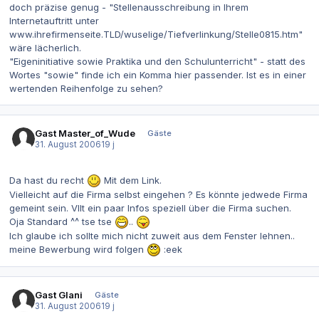
doch präzise genug - "Stellenausschreibung in Ihrem
Internetauftritt unter
www.ihrefirmenseite.TLD/wuselige/Tiefverlinkung/Stelle0815.htm"
wäre lächerlich.
"Eigeninitiative sowie Praktika und den Schulunterricht" - statt des
Wortes "sowie" finde ich ein Komma hier passender. Ist es in einer
wertenden Reihenfolge zu sehen?
Gast Master_of_Wude
Gäste
31. August 2006
19 j
Da hast du recht
Mit dem Link.
Vielleicht auf die Firma selbst eingehen ? Es könnte jedwede Firma
gemeint sein. Vllt ein paar Infos speziell über die Firma suchen.
Oja Standard ^^ tse tse
..
Ich glaube ich sollte mich nicht zuweit aus dem Fenster lehnen..
meine Bewerbung wird folgen
:eek
Gast Glani
Gäste
31. August 2006
19 j