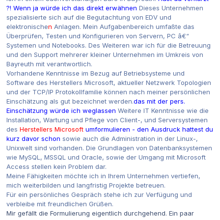
?! Wenn ja würde ich das direkt erwähnen
Dieses Unternehmen
spezialisierte sich auf die Begutachtung von EDV und
elektronische
n
Anlagen. Mein Aufgabenbereich umfaßte das
Überprüfen, Testen und Konfigurieren von Servern, PC â€“
Systemen und Notebooks. Des Weiteren war ich für die Betreuung
und den Support mehrerer kleiner Unternehmen im Umkreis von
Bayreuth mit verantwortlich.
Vorhandene Kenntnisse im Bezug auf Betriebsysteme und
Software des Herstellers Microsoft, aktueller Netzwerk Topologien
und der TCP/IP Protokollfamilie können nach meiner persönlichen
Einschätzung als gut bezeichnet werden.
das mit der pers.
Einschätzung würde ich weglassen
Weitere IT Kenntnisse wie die
Installation, Wartung und Pflege von Client-, und Serversystemen
des
Herstellers Microsoft
umformulieren - den Ausdruck hattest du
kurz davor schon
sowie auch die Administration in der Linux-,
Unixwelt sind vorhanden. Die Grundlagen von Datenbanksystemen
wie MySQL, MSSQL und Oracle, sowie der Umgang mit Microsoft
Access stellen kein Problem dar.
Meine Fähigkeiten möchte ich in Ihrem Unternehmen vertiefen,
mich weiterbilden und langfristig Projekte betreuen.
Für ein persönliches Gespräch stehe ich zur Verfügung und
verbleibe mit freundlichen Grüßen.
Mir gefällt die Formulierung eigentlich durchgehend. Ein paar