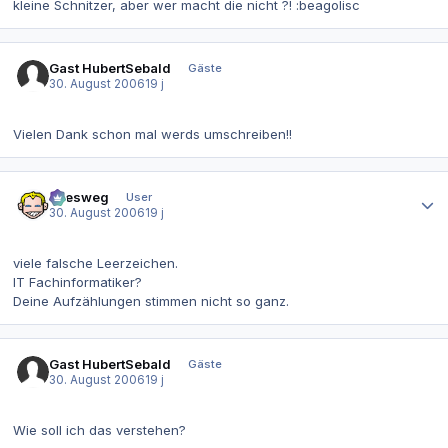
kleine Schnitzer, aber wer macht die nicht ?! :beagolisc
Gast HubertSebald
Gäste
30. August 2006
19 j
Vielen Dank schon mal werds umschreiben!!
Autor-Statistiken
allesweg
User
30. August 2006
19 j
viele falsche Leerzeichen.
IT Fachinformatiker?
Deine Aufzählungen stimmen nicht so ganz.
Gast HubertSebald
Gäste
30. August 2006
19 j
Wie soll ich das verstehen?