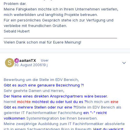
Problem dar.
Meine Fähigkeiten möchte ich in Ihrem Unternehmen vertiefen,
mich weiterbilden und langfristig Projekte betreuen.
Für ein persönliches Gespräch stehe ich zur Verfügung und
verbleibe mit freundlichen Grüßen.
Sebald Hubert
_________________________________________________________________
Vielen Dank schon mal für Euere Meinung!
Autor-Statistiken
ShaaitanTX
User
30. August 2006
19 j
Bewerbung um die Stelle im EDV Bereich,
Gibt es auch eine genauere Bezeichnung ?!
Sehr geehrte Damen und Herren,
Der Name eines direkten Ansprechpartners wäre besser.
hiermit
möchte
möchtest du oder tust du es ?!
ich mich um
eine
Gibt es mehrere Stellen oder nur eine ?!
Stelle im EDV Bereich als
gelernter IT Fachinformatiker Fachrichtung
ein "-" reicht
vollkommen
Systemintegration bei Ihnen bewerben.
Meine zweijährige Ausbildung zum IT Fachinformatiker absolvierte
ich in einem Sachverständigen Büro in Bayreuth.
Hast du verkürzt