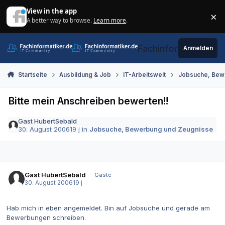
Zum Inhalt springen
View in the app
×
A better way to browse.
Learn more
.
Di
Fachinformatiker.de
Anmelden
Startseite
Ausbildung & Job
IT-Arbeitswelt
Jobsuche, Bew
Bitte mein Anschreiben bewerten!!
Gast HubertSebald
30. August 2006
19 j
in
Jobsuche, Bewerbung und Zeugnisse
Gast HubertSebald
Gäste
30. August 2006
19 j
Hab mich in eben angemeldet. Bin auf Jobsuche und gerade am
Bewerbungen schreiben.